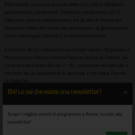
RatCreative, musica la seconda delle otto tracce dell’album
autoprodotto Cardamomò. Pubblicato nel dicembre 2012
l’album ha visto la collaborazione, tra gli altri di Alessandro
Pieravanti (Muro del Canto) alle percussioni e al glockenspiel e
Pietro Santangelo (Slivovitz) ai concretismi sonori.
Il concerto de Le Cardamomò avrà luogo sabato 18 gennaio a
Roma presso il Nuovo Cinema Palazzo, piazza dei Sanniti, 9a.
La serata avrà inizio alle ore 21.30 - proiezione del videoclip e
concerto de Le Cardamomò. In apertura, il trio Pepa, Plumes
et Pailettes.
×
Ehi! Lo sai che esiste una newsletter?
Informazioni, orari e prezzi
Scopri i migliori eventi in programma a Roma, iscriviti alla
Nuovo Cinema Palazzo
newsletter!
Ore 21.30