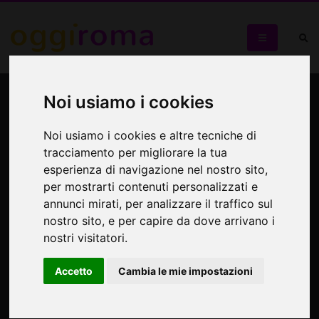
“Valse de Meduse”.
Noi usiamo i cookies
Proiezione e concerto-
Noi usiamo i cookies e altre tecniche di
spettacolo 18 gennaio
tracciamento per migliorare la tua
esperienza di navigazione nel nostro sito,
2014 presso il Nuovo
per mostrarti contenuti personalizzati e
Cinema Palazzo
annunci mirati, per analizzare il traffico sul
nostro sito, e per capire da dove arrivano i
nostri visitatori.
Le Cardamomò
Accetto
Cambia le mie impostazioni