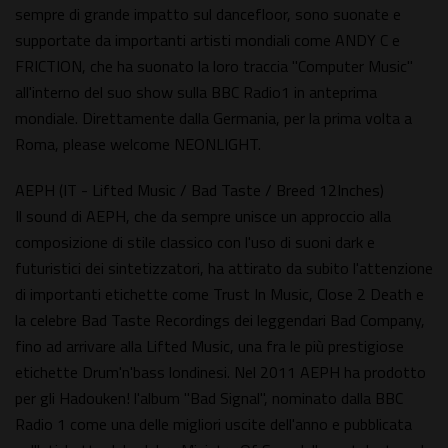
sempre di grande impatto sul dancefloor, sono suonate e
supportate da importanti artisti mondiali come ANDY C e
FRICTION, che ha suonato la loro traccia "Computer Music"
all'interno del suo show sulla BBC Radio1 in anteprima
mondiale. Direttamente dalla Germania, per la prima volta a
Roma, please welcome NEONLIGHT.
AEPH (IT - Lifted Music / Bad Taste / Breed 12Inches)
Il sound di AEPH, che da sempre unisce un approccio alla
composizione di stile classico con l'uso di suoni dark e
futuristici dei sintetizzatori, ha attirato da subito l'attenzione
di importanti etichette come Trust In Music, Close 2 Death e
la celebre Bad Taste Recordings dei leggendari Bad Company,
fino ad arrivare alla Lifted Music, una fra le più prestigiose
etichette Drum'n'bass londinesi. Nel 2011 AEPH ha prodotto
per gli Hadouken! l'album "Bad Signal", nominato dalla BBC
Radio 1 come una delle migliori uscite dell'anno e pubblicata