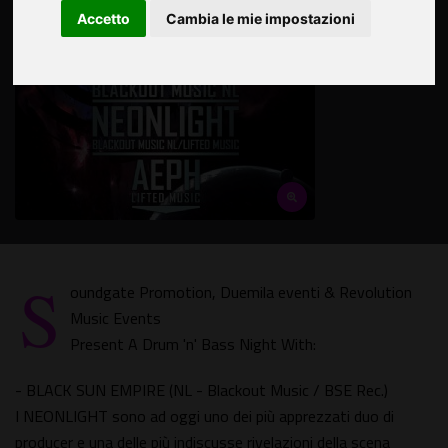
Accetto
Cambia le mie impostazioni
S
oundgate Promotion, Duemila eventi & Revolution
Music Events
Present A Drum 'n' Bass Night With:
- BLACK SUN EMPIRE (NL - Blackout Music / BSE Rec.)
I NEONLIGHT sono ad oggi uno dei più apprezzati duo di
producer e una delle più indiscusse rivelazioni della scena