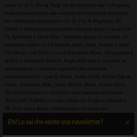
come mc di Tu Shung Peng che del collettivo rap Fuckingiuda,
si avvicina ben presto alle sonorità drum'n'bass & neurofunk.
Ha collaborato attivamente con Dr. Fitz & Megatron, Nu
Combo e Svisionote presentando numerosi guest tra cui Dub
Fx, Aphrodite e Serial Killaz. Condivide spesso la consolle con
producers italiani tra cui Maztek, Aeph, Dabs, Itzokor e Need
For Mirrors. Dal 2009 è l’mc di Subculture Music, affiancando il
vj Ka:lu e il producer Maztek. Negli ultimi anni la sua voce ha
accompagnato i massimi esponenti del neurofunk
internazionale tra i quali N. Phect, Audio, Prolix, Future Signal,
Axiom, Dementia, Rido, Optiv, Mefjus, Billain, Vicious Circle.
Nel 2010 ha ideato e condotto come speaker radiofonico
'BASSLINE TUNNEL', un radio-show con Dziga su RadioEco.
Mc Shot vanta alcune collaborazioni con producers
internazionali (Maztek, Semantics, Krot), uscite su etichette
×
Ehi! Lo sai che esiste una newsletter?
come Subculture, Trust In Music e Respect Records. Dal luglio
2012, in collaborazione con MoonDust e poi con Hanzo &