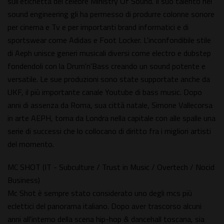
sull'etichetta del celebre Ministry Of Sound. Il suo talento nel
sound engineering gli ha permesso di produrre colonne sonore
per cinema e Tv e per importanti brand informatici e di
sportswear come Adidas e Foot Locker. L'inconfondibile stile
di Aeph unisce generi musicali diversi come electro e dubstep
fondendoli con la Drum'n'Bass creando un sound potente e
versatile. Le sue produzioni sono state supportate anche da
UKF, il più importante canale Youtube di bass music. Dopo
anni di assenza da Roma, sua città natale, Simone Vallecorsa
in arte AEPH, torna da Londra nella capitale con alle spalle una
serie di successi che lo collocano di diritto fra i migliori artisti
del momento.
MC SHOT (IT - Subculture / Trust in Music / Overtech / Nocid
Business)
Mc Shot è sempre stato considerato uno degli mcs più
eclettici del panorama italiano. Dopo aver trascorso alcuni
anni all'interno della scena hip-hop & dancehall toscana, sia