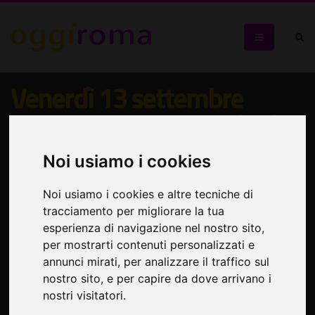
Venerdì 13 settembre
BLACK SUN EMPIRE (NL) +
NEONLIGHT (DE) + AEPH
Noi usiamo i cookies
(IT) al Brancaleone
Noi usiamo i cookies e altre tecniche di
tracciamento per migliorare la tua
A Drum 'n' Bass Night With
esperienza di navigazione nel nostro sito,
per mostrarti contenuti personalizzati e
annunci mirati, per analizzare il traffico sul
nostro sito, e per capire da dove arrivano i
nostri visitatori.