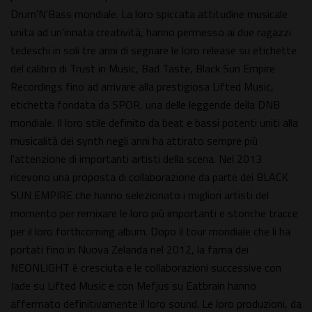
Drum'N'Bass mondiale. La loro spiccata attitudine musicale
unita ad un'innata creatività, hanno permesso ai due ragazzi
tedeschi in soli tre anni di segnare le loro release su etichette
del calibro di Trust in Music, Bad Taste, Black Sun Empire
Recordings fino ad arrivare alla prestigiosa Lifted Music,
etichetta fondata da SPOR, una delle leggende della DNB
mondiale. Il loro stile definito da beat e bassi potenti uniti alla
musicalità dei synth negli anni ha attirato sempre più
l'attenzione di importanti artisti della scena. Nel 2013
ricevono una proposta di collaborazione da parte dei BLACK
SUN EMPIRE che hanno selezionato i migliori artisti del
momento per remixare le loro più importanti e storiche tracce
per il loro forthcoming album. Dopo il tour mondiale che li ha
portati fino in Nuova Zelanda nel 2012, la fama dei
NEONLIGHT è cresciuta e le collaborazioni successive con
Jade su Lifted Music e con Mefjus su Eatbrain hanno
affermato definitivamente il loro sound. Le loro produzioni, da