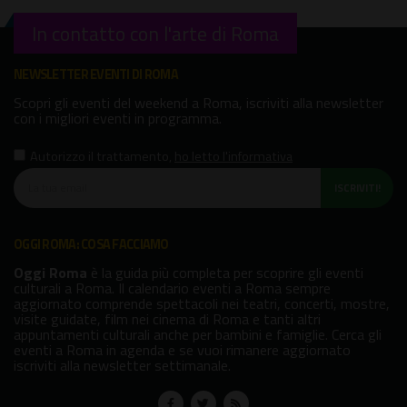
In contatto con l'arte di Roma
NEWSLETTER EVENTI DI ROMA
Scopri gli eventi del weekend a Roma, iscriviti alla newsletter
con i migliori eventi in programma.
Autorizzo il trattamento
,
ho letto l'informativa
ISCRIVITI!
OGGI ROMA: COSA FACCIAMO
Oggi Roma
è la guida più completa per scoprire gli eventi
culturali a Roma. Il calendario eventi a Roma sempre
aggiornato comprende spettacoli nei teatri, concerti, mostre,
visite guidate, film nei cinema di Roma e tanti altri
appuntamenti culturali anche per bambini e famiglie. Cerca gli
eventi a Roma in agenda e se vuoi rimanere aggiornato
iscriviti alla newsletter settimanale.