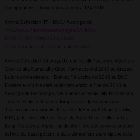
mai riprendere fiato in un massacro a 174 BPM.
Animal Defection (IT - BNC / Avantgarde)
http://www.facebook.com/pages/ANIMAL-
DEFECTION/229892637024501
https://soundcloud.com/animaldefection
Animal Defection è il progetto dei fratelli Pastorelli, Alberto e
Gilberto aka Numskull e Gbee, formatosi nel 2010 ad Arezzo.
La loro prima release, " Donkey " è uscita nel 2012 su BNC
Express e un'altra sarà pubblicata entro la fine del 2013 su
Avantgarde Recordings. Nei 3 anni successivi alla formazione,
il duo si esibisce al fianco di importanti dj del panorama
italiano e internazionale del calibro di Hanzo & Randie, Prolix,
BTK, Jade, Rido, Mefjus, Maztek, Aeph, Dabs, Hallucinator,
Kung, Nocturnal, ArpXp, Insideinfo. I loro set sono da sempre
definiti dai bassi potenti e dalle atmosfere scure tipiche della