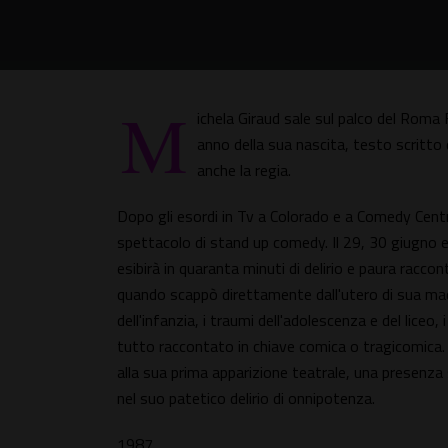
M
ichela Giraud sale sul palco del Roma
anno della sua nascita, testo scritto 
anche la regia.
Dopo gli esordi in Tv a Colorado e a Comedy Centr
spettacolo di stand up comedy. Il 29, 30 giugno e 1
esibirà in quaranta minuti di delirio e paura raccon
quando scappò direttamente dall'utero di sua madre
dell'infanzia, i traumi dell'adolescenza e del liceo, 
tutto raccontato in chiave comica o tragicomica
alla sua prima apparizione teatrale, una presenz
nel suo patetico delirio di onnipotenza.
1987