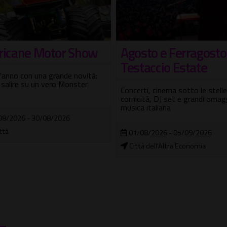
sto e Ferragosto a
Artisti a Villa Borgh
taccio Estate
#3
ti, cinema sotto le stelle,
Ciclo di incontri su Arte e Natu
tà, DJ set e grandi omaggi alla
 italiana
18/06/2026 - 16/10/2026
Museo Carlo Bilotti - Aranciera d
08/2026 - 05/09/2026
Borghese
à dell'Altra Economia