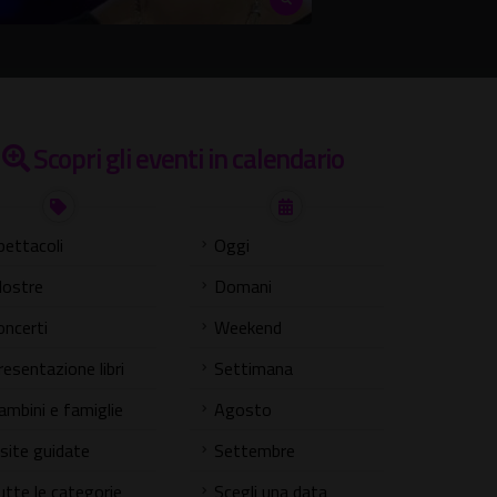
Scopri gli eventi in calendario
pettacoli
Oggi
ostre
Domani
oncerti
Weekend
resentazione libri
Settimana
ambini e famiglie
Agosto
isite guidate
Settembre
utte le categorie
Scegli una data