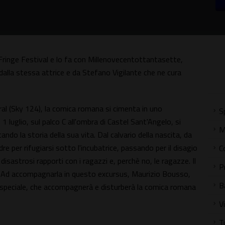
 Fringe Festival e lo fa con Millenovecentottantasette,
dalla stessa attrice e da Stefano Vigilante che ne cura
al (Sky 124), la comica romana si cimenta in uno
S
 luglio, sul palco C all'ombra di Castel Sant'Angelo, si
M
tando la storia della sua vita. Dal calvario della nascita, da
 per rifugiarsi sotto l'incubatrice, passando per il disagio
C
i disastrosi rapporti con i ragazzi e, perchè no, le ragazze. Il
P
. Ad accompagnarla in questo excursus, Maurizio Bousso,
B
a speciale, che accompagnerà e disturberà la comica romana
V
T