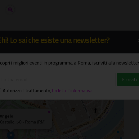
Ehi! Lo sai che esiste una newsletter?
copri i migliori eventi in programma a Roma, iscriviti alla newsletter
Autorizzo il trattamento
,
ho letto l'informativa
×
'Angelo
Castello, 50 - Roma (RM)