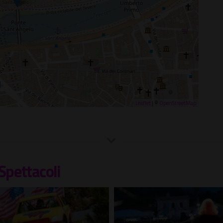
Leaflet
| ©
OpenStreetMap
Spettacoli