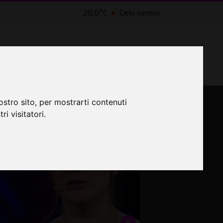
28,0°C
Cielo sereno
LTRI EVENTI ˅
CINEMA ˅
ostro sito, per mostrarti contenuti
ri visitatori.