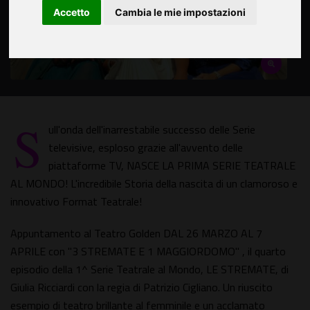
Accetto
Cambia le mie impostazioni
S
ull'onda dell'inarrestabile successo delle Serie
televisive, esploso grazie all'avvento delle
piattaforme TV, NASCE LA PRIMA SERIE TEATRALE
AL MONDO! L'incredibile Storia della nascita di un clamoroso e
innovativo Format Teatrale!
Appuntamento al Teatro Golden DAL 26 MARZO AL 7
APRILE con "3 STREMATE E 1 MAGGIORDOMO" , il quarto
episodio della 1^ Serie Teatrale al Mondo, LE STREMATE, di
Giulia Ricciardi con la regia di Patrizio Cigliano. Un riuscito
esempio di teatro brillante al femminile e un acclamato