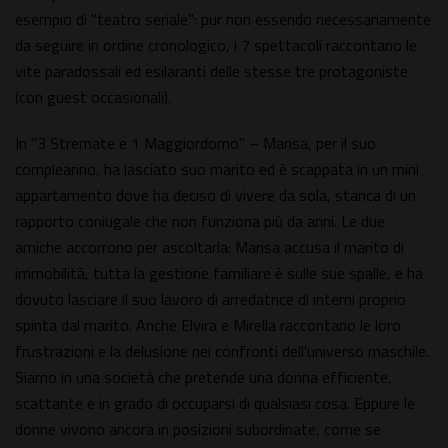
esempio di "teatro seriale": pur non essendo necessariamente
da seguire in ordine cronologico, i 7 spettacoli raccontano le
vite paradossali ed esilaranti delle stesse tre protagoniste
(con guest occasionali).
In "3 Stremate e 1 Maggiordomo" – Marisa, per il suo
compleanno, ha lasciato suo marito ed è scappata in un mini
appartamento dove ha deciso di vivere da sola, stanca di un
rapporto coniugale che non funziona più da anni. Le due
amiche accorrono per ascoltarla: Marisa accusa il marito di
immobilità, tutta la gestione familiare è sulle sue spalle, e ha
dovuto lasciare il suo lavoro di arredatrice di interni proprio
spinta dal marito. Anche Elvira e Mirella raccontano le loro
frustrazioni e la delusione nei confronti dell'universo maschile.
Siamo in una società che pretende una donna efficiente,
scattante e in grado di occuparsi di qualsiasi cosa. Eppure le
donne vivono ancora in posizioni subordinate, come se