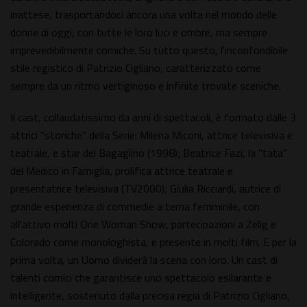
inattese, trasportandoci ancora una volta nel mondo delle
donne di oggi, con tutte le loro luci e ombre, ma sempre
imprevedibilmente comiche. Su tutto questo, l'inconfondibile
stile registico di Patrizio Cigliano, caratterizzato come
sempre da un ritmo vertiginoso e infinite trovate sceniche.
Il cast, collaudatissimo da anni di spettacoli, è formato dalle 3
attrici "storiche" della Serie: Milena Miconi, attrice televisiva e
teatrale, e star del Bagaglino (1998); Beatrice Fazi, la "tata"
del Medico in Famiglia, prolifica attrice teatrale e
presentatrice televisiva (TV2000); Giulia Ricciardi, autrice di
grande esperienza di commedie a tema femminile, con
all'attivo molti One Woman Show, partecipazioni a Zelig e
Colorado come monologhista, e presente in molti film. E per la
prima volta, un Uomo dividerà la scena con loro. Un cast di
talenti comici che garantisce uno spettacolo esilarante e
intelligente, sostenuto dalla precisa regia di Patrizio Cigliano,