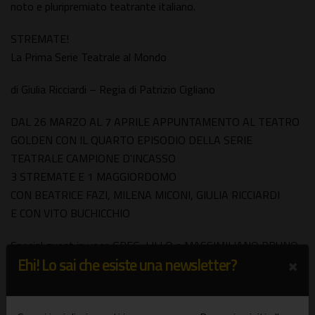
noto e pluripremiato teatrante italiano.
STREMATE!
La Prima Serie Teatrale al Mondo
di Giulia Ricciardi – Regia di Patrizio Cigliano
DAL 26 MARZO AL 7 APRILE APPUNTAMENTO AL TEATRO
GOLDEN CON IL QUARTO EPISODIO DELLA SERIE
TEATRALE CAMPIONE D'INCASSO
3 STREMATE E 1 MAGGIORDOMO
CON BEATRICE FAZI, MILENA MICONI, GIULIA RICCIARDI
E CON VITO BUCHICCHIO
Special guest in voce GREG, LILLO e MASSIMILIANO BRUNO
×
Ehi! Lo sai che esiste una newsletter?
Regista Collaboratrice e Video Maker: Claudia Genolini
Scene: Fabiana Di Marco? ? Costumi: Eligere, Roma
Luci: Elisa Mancini? ?