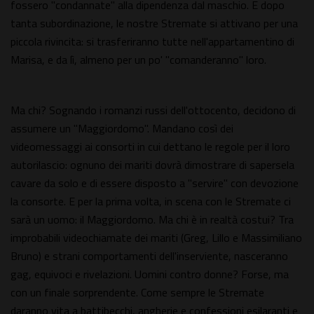
fossero "condannate" alla dipendenza dal maschio. E dopo
tanta subordinazione, le nostre Stremate si attivano per una
piccola rivincita: si trasferiranno tutte nell'appartamentino di
Marisa, e da lì, almeno per un po' "comanderanno" loro.
Ma chi? Sognando i romanzi russi dell'ottocento, decidono di
assumere un "Maggiordomo". Mandano così dei
videomessaggi ai consorti in cui dettano le regole per il loro
autorilascio: ognuno dei mariti dovrà dimostrare di sapersela
cavare da solo e di essere disposto a "servire" con devozione
la consorte. E per la prima volta, in scena con le Stremate ci
sarà un uomo: il Maggiordomo. Ma chi è in realtà costui? Tra
improbabili videochiamate dei mariti (Greg, Lillo e Massimiliano
Bruno) e strani comportamenti dell'inserviente, nasceranno
gag, equivoci e rivelazioni. Uomini contro donne? Forse, ma
con un finale sorprendente. Come sempre le Stremate
daranno vita a battibecchi, angherie e confessioni esilaranti e