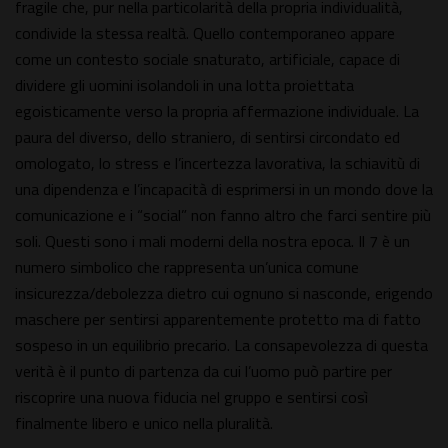
fragile che, pur nella particolarità della propria individualità,
condivide la stessa realtà. Quello contemporaneo appare
come un contesto sociale snaturato, artificiale, capace di
dividere gli uomini isolandoli in una lotta proiettata
egoisticamente verso la propria affermazione individuale. La
paura del diverso, dello straniero, di sentirsi circondato ed
omologato, lo stress e l’incertezza lavorativa, la schiavitù di
una dipendenza e l’incapacità di esprimersi in un mondo dove la
comunicazione e i “social” non fanno altro che farci sentire più
soli. Questi sono i mali moderni della nostra epoca. Il 7 è un
numero simbolico che rappresenta un’unica comune
insicurezza/debolezza dietro cui ognuno si nasconde, erigendo
maschere per sentirsi apparentemente protetto ma di fatto
sospeso in un equilibrio precario. La consapevolezza di questa
verità è il punto di partenza da cui l’uomo può partire per
riscoprire una nuova fiducia nel gruppo e sentirsi così
finalmente libero e unico nella pluralità.