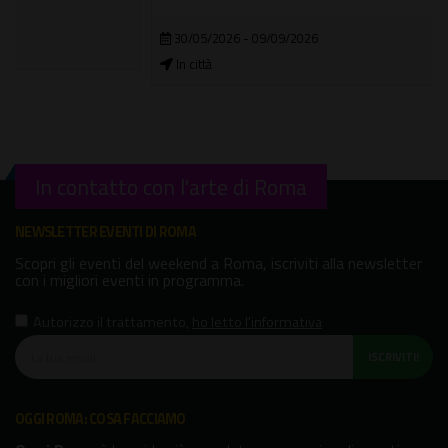
30/05/2026 - 09/09/2026
In città
In contatto con l'arte di Roma
NEWSLETTER EVENTI DI ROMA
Scopri gli eventi del weekend a Roma, iscriviti alla newsletter
con i migliori eventi in programma.
Autorizzo il trattamento
,
ho letto l'informativa
ISCRIVITI!
OGGI ROMA: COSA FACCIAMO