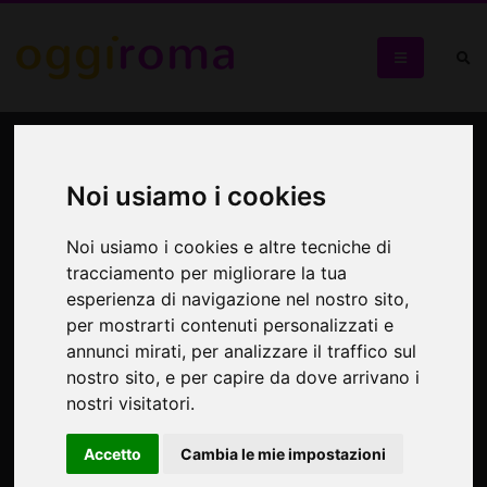
7Doors
Noi usiamo i cookies
Uno spettacolo che conduce gli spettatori in un viaggio a
tappe
Noi usiamo i cookies e altre tecniche di
tracciamento per migliorare la tua
esperienza di navigazione nel nostro sito,
per mostrarti contenuti personalizzati e
annunci mirati, per analizzare il traffico sul
nostro sito, e per capire da dove arrivano i
nostri visitatori.
Accetto
Cambia le mie impostazioni