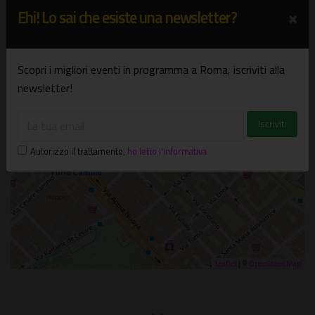
+
×
Ehi! Lo sai che esiste una newsletter?
−
×
Teatro Furio Camillo
Scopri i migliori eventi in programma a Roma, iscriviti alla
Via Camilla, 44, 00181 - Roma (RM)
newsletter!
Autorizzo il trattamento
,
ho letto l'informativa
Leaflet
| ©
OpenStreetMap