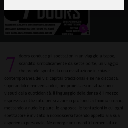
7
doors conduce gli spettatori in un viaggio a tappe,
scandito simbolicamente da sette porte, un viaggio
che prende spunto da una rivisitazione in chiave
contemporanea dei vizi capitali tradizionali e se ne discosta,
superandoli e reinventandoli, per proiettarsi in situazioni e
vissuti della quotidianità. Il linguaggio della danza è il mezzo
espressivo utilizzato per scavare in profondità l’animo umano,
mettendo a nudo le paure, le angosce, le tentazioni in cui ogni
spettatore è invitato a riconoscersi facendo appello alla sua
esperienza personale. Ne emerge un’umanità tormentata e