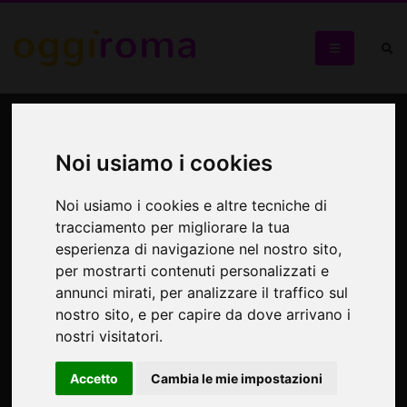
A grande richiesta e per il
secondo anno in scena al
Noi usiamo i cookies
Teatro Roma… Fuori Sede
Noi usiamo i cookies e altre tecniche di
tracciamento per migliorare la tua
"Fuori Sede" al Teatro Roma
esperienza di navigazione nel nostro sito,
per mostrarti contenuti personalizzati e
annunci mirati, per analizzare il traffico sul
nostro sito, e per capire da dove arrivano i
nostri visitatori.
Accetto
Cambia le mie impostazioni