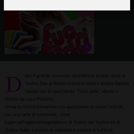
D
opo il grande successo riportato lo scorso anno al
Teatro Due di Roma ritorna la nostra amata Alessia
Fabiani con lo spettacolo “Fuori sede”, ideato e
diretto da Luca Pizzurro!
Ormai la nostra beniamina sta spopolando le scene teatrali,
con una serie di commedie, come
Supercalifragilistichespiralidoso al Teatro del Torrino ed al
Teatro Italia, e presto la vedremo in tournè in tutta la