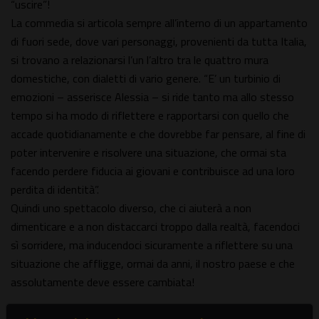
“uscire”!
La commedia si articola sempre all’interno di un appartamento
di fuori sede, dove vari personaggi, provenienti da tutta Italia,
si trovano a relazionarsi l’un l’altro tra le quattro mura
domestiche, con dialetti di vario genere. “E’ un turbinio di
emozioni – asserisce Alessia – si ride tanto ma allo stesso
tempo si ha modo di riflettere e rapportarsi con quello che
accade quotidianamente e che dovrebbe far pensare, al fine di
poter intervenire e risolvere una situazione, che ormai sta
facendo perdere fiducia ai giovani e contribuisce ad una loro
perdita di identità”.
Quindi uno spettacolo diverso, che ci aiuterà a non
dimenticare e a non distaccarci troppo dalla realtà, facendoci
sì sorridere, ma inducendoci sicuramente a riflettere su una
situazione che affligge, ormai da anni, il nostro paese e che
assolutamente deve essere cambiata!
Informazioni, orari e prezzi