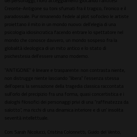
dei personaggi, i loro atteggiamenti giocando l'antitesi
Creonte-Antigone su toni sfumati fra il tragico, l'ironico e il
paradossale. Pur rimanendo fedele al plot sofocleo le artiste
proiettano il mito in un mondo nuovo: dell'elegia di una
psicologia idiosincratica facendo entrare lo spettatore nel
mondo che conosce davvero, un mondo sospeso fra la
globalità ideologica di un mito antico e lo stato di
psichestesia dell'essere umano moderno.
"ANTIGONE" è lineare e trasparente: non contrasta niente,
non distrugge niente lasciando "libera" l'essenza stessa
dell'opera: la sensazione della tragedia classica raccontata
sull'orlo del precipizio fra una forma, quasi concertistica e i
dialoghi filosofici dei personaggi privi di una “raffinatezza da
salotto”, ma ricchi di una dinamica interiore e di un' insolita
severità intellettuale.
Con: Sarah Nicolucci, Cristina Colonnetti, Guido del Vento,