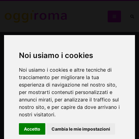
Antigone
Noi usiamo i cookies
Uno spettacolo realizzato con la regia di V. Freiberg e C.
Colonnetti
Noi usiamo i cookies e altre tecniche di
tracciamento per migliorare la tua
esperienza di navigazione nel nostro sito,
per mostrarti contenuti personalizzati e
annunci mirati, per analizzare il traffico sul
nostro sito, e per capire da dove arrivano i
nostri visitatori.
Accetto
Cambia le mie impostazioni