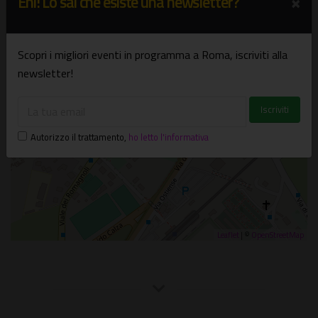
×
Ehi! Lo sai che esiste una newsletter?
×
Sala Riario della Chiesa S. Aurea a Ostia Antica
Piazza della Rocca, 13 - Ostia Antica (RM)
Scopri i migliori eventi in programma a Roma, iscriviti alla
newsletter!
Autorizzo il trattamento
,
ho letto l'informativa
Leaflet
| ©
OpenStreetMap