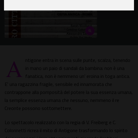
A
ntigone entra in scena sulle punte, scalza, tenendo
in mano un paio di sandali da bambina: non è una
fanatica, non è nemmeno un' eroina in toga antica.
E' una ragazzina fragile, sensibile ed innamorata che
contrappone alla pomposità del potere la sua essenza umana,
la semplice essenza umana che nessuno, nemmeno il re
Creonte possono sottomettere.
Lo spettacolo realizzato con la regia di V. Freiberg e C.
Colonnetti ricrea il mito di Antigone trasformando lo spirito