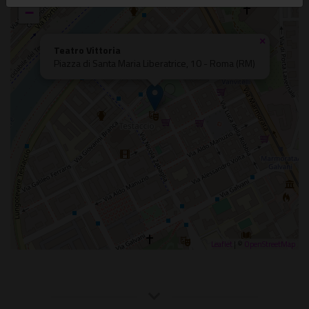
−
×
Teatro Vittoria
Piazza di Santa Maria Liberatrice, 10 - Roma (RM)
Leaflet
| ©
OpenStreetMap