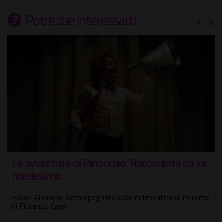
Potrebbe interessarti
Flo' – FuoriLuogO, il festival sospeso sul
tetto di Roma
Un villaggio ad alta quota con un ricchissimo cast di artisti,
tra arte, musica, comicità