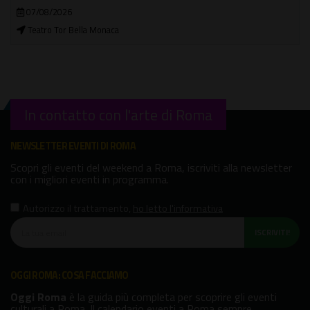
01/08/2026 - 30/08/2026
Casilino Sky Park
In contatto con l'arte di Roma
NEWSLETTER EVENTI DI ROMA
Scopri gli eventi del weekend a Roma, iscriviti alla newsletter
con i migliori eventi in programma.
Autorizzo il trattamento
,
ho letto l'informativa
ISCRIVITI!
OGGI ROMA: COSA FACCIAMO
Oggi Roma
è la guida più completa per scoprire gli eventi
culturali a Roma. Il calendario eventi a Roma sempre