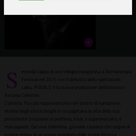
S
econda tappa di una trilogia inaugurata a Romaeuropa
Festival nel 2015 con il debutto dello spettacolo
Laika, PUEBLO è la nuova produzione dell'istrionico
Ascanio Celestini.
L'artista, fra i più rappresentativi del teatro di narrazione,
ritorna negli stessi luoghi in cui palpitava la vita della sua
precedente creazione: la periferia, il bar, il supermercato, il
marciapiede. Qui vive Valentina, giovane cassiera che sogna di
essere regina di un reame popolato dalle storie feroci e