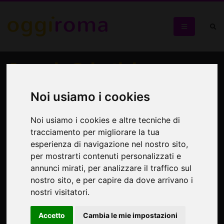
Ascanio Celestini
"PUEBLO"
Noi usiamo i cookies
Nuova produzione dell'istrionico artista, rappresentante
Noi usiamo i cookies e altre tecniche di
del teatro di narrazione
tracciamento per migliorare la tua
esperienza di navigazione nel nostro sito,
per mostrarti contenuti personalizzati e
annunci mirati, per analizzare il traffico sul
nostro sito, e per capire da dove arrivano i
nostri visitatori.
Accetto
Cambia le mie impostazioni