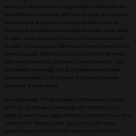
poetiche di altrettanti personaggi disillusi e traditi dalla vita.
Voci differenti s'incontrano all'interno di un bar per ritrarre un
universo fatto di povertà, ma capace di brillare come un
diamante di rara bellezza o un mondo senza dei -come quello
di Laika– in cui, nonostante tutto, molti miracoli dovranno
accadere. Accompagnato dalle musiche originali composte da
Gianluca Casadei, Celestini crea un nuovo ritratto dei margini
della società e invita lo spettatore a identificarsi con i suoi
protagonisti: personaggi che, al di là della loro particolare
condizione sociale, come tutti noi, affrontano la propria
condizione di esseri umani.
Un viaggio lungo 100 giorni quello di Romaeuropa Festival
2017, per raccontare le storie degli oltre trecento artisti
ospiti attraverso una mappa tematica e narrativa che va oltre
i soliti confini. Musica, teatro, danza, circo e arti visive
lasciano spazio a storie potenti, visioni, racconti di sé ed