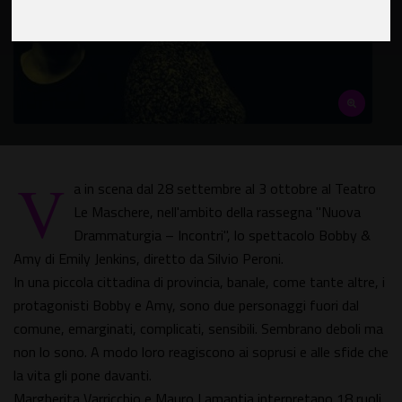
V
a in scena dal 28 settembre al 3 ottobre al Teatro
Le Maschere, nell'ambito della rassegna "Nuova
Drammaturgia – Incontri", lo spettacolo Bobby &
Amy di Emily Jenkins, diretto da Silvio Peroni.
In una piccola cittadina di provincia, banale, come tante altre, i
protagonisti Bobby e Amy, sono due personaggi fuori dal
comune, emarginati, complicati, sensibili. Sembrano deboli ma
non lo sono. A modo loro reagiscono ai soprusi e alle sfide che
la vita gli pone davanti.
Margherita Varricchio e Mauro Lamantia interpretano 18 ruoli