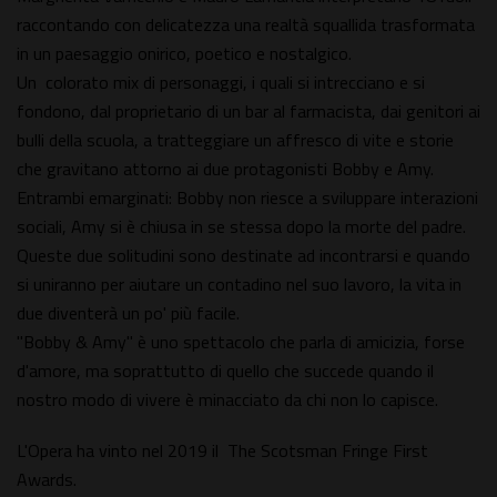
raccontando con delicatezza una realtà squallida trasformata
in un paesaggio onirico, poetico e nostalgico.
Un colorato mix di personaggi, i quali si intrecciano e si
fondono, dal proprietario di un bar al farmacista, dai genitori ai
bulli della scuola, a tratteggiare un affresco di vite e storie
che gravitano attorno ai due protagonisti Bobby e Amy.
Entrambi emarginati: Bobby non riesce a sviluppare interazioni
sociali, Amy si è chiusa in se stessa dopo la morte del padre.
Queste due solitudini sono destinate ad incontrarsi e quando
si uniranno per aiutare un contadino nel suo lavoro, la vita in
due diventerà un po' più facile.
"Bobby & Amy" è uno spettacolo che parla di amicizia, forse
d'amore, ma soprattutto di quello che succede quando il
nostro modo di vivere è minacciato da chi non lo capisce.
L'Opera ha vinto nel 2019 il The Scotsman Fringe First
Awards.