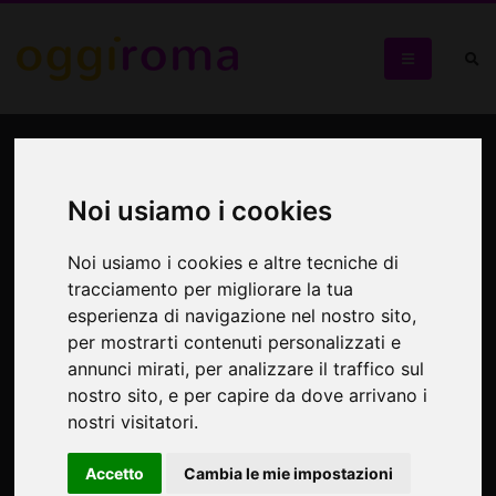
Bobby & Amy di Emily
Jenkins
Noi usiamo i cookies
Un colorato mix di personaggi, i quali si intrecciano e si
Noi usiamo i cookies e altre tecniche di
fondono
tracciamento per migliorare la tua
esperienza di navigazione nel nostro sito,
per mostrarti contenuti personalizzati e
annunci mirati, per analizzare il traffico sul
nostro sito, e per capire da dove arrivano i
nostri visitatori.
Accetto
Cambia le mie impostazioni