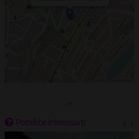
Leaflet
| ©
OpenStreetMap
Potrebbe interessarti