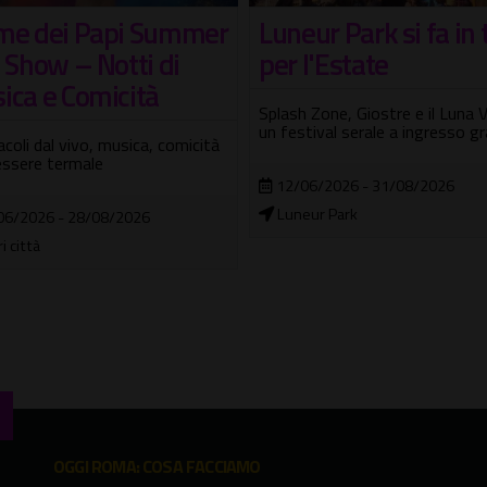
ur Park si fa in tre
Eterno Pinocchio: a V
l'Estate
d'Este, 200 anni di
Collodi
 Zone, Giostre e il Luna Village,
tival serale a ingresso gratuito
Due serate per celebrare l'autor
burattino più famoso del mon
06/2026 - 31/08/2026
eur Park
09/08/2026 - 11/08/2026
Villa d'Este di Tivoli
OGGI ROMA: COSA FACCIAMO