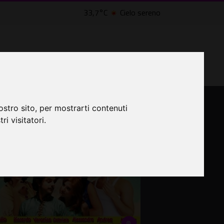
33,7°C
Cielo sereno
LTRI EVENTI ˅
CINEMA ˅
lle Civette
ostro sito, per mostrarti contenuti
ri visitatori.