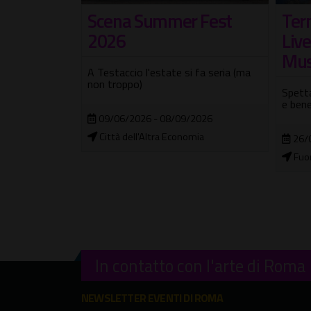
 Fest
Lune
Terme dei Papi Summer
per 
Live Show – Notti di
Musica e Comicità
 fa seria (ma
Splash
un fes
Spettacoli dal vivo, musica, comicità
e benessere termale
2026
12/
mia
Lun
26/06/2026 - 28/08/2026
Fuori città
In contatto con l'arte di Roma
NEWSLETTER EVENTI DI ROMA