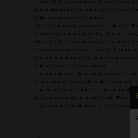
Ishwar Mudaliar, governatore di queste terre, si trov
paese dove il ragazzo vuole fuggire per cercare se
dalle imposizioni della sua patria.
Partendo da questo presupposto “fiabesco”, all’arr
nostri tempi, con pregi e difetti, che lo accompa
Un cast di 13 attori, con coreografie di Marco Ves
Dinamiche veloci e ritmate, tipiche di un teatro 
con influenze drammaturgiche prese in prestito da
quello tipicamente bollywoodiano.
La commedia musicale si sviluppa in diverse sceno
disposizione della scena del teatro Golden, con la
spettatore in diversi ambienti. Uno spettacolo iti
poltrona viaggiando da un continente all’altro. U
Ingrassia direttori della Fonderia delle Arti per il
S