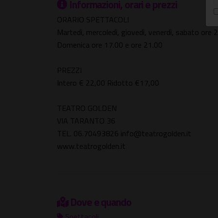
Informazioni, orari e prezzi
ORARIO SPETTACOLI
Martedì, mercoledì, giovedì, venerdì, sabato ore 
Domenica ore 17.00 e ore 21.00
PREZZI
Intero € 22,00 Ridotto €17,00
TEATRO GOLDEN
VIA TARANTO 36
TEL. 06.70493826 info@teatrogolden.it
www.teatrogolden.it
Dove e quando
Spettacoli