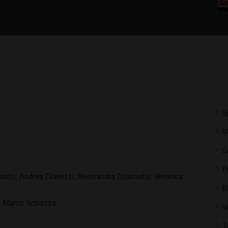
S
M
C
P
arbotti, Andrea Dianetti, Alessandra Cosimato, Veronica
B
a, Marco Schiazza
V
T