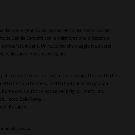
a dal 3 all’8 gennaio sul palcoscenico del teatro Golden.
a da Gabrile Carbotti con la collaborazione di Riccardo
e atmosfere indiane. Un racconto che viaggia tra diversi
a realizzare e mete da inseguire.
 cercare la felicità, e inizi a fare il lavapiatti… metti che
… metti che trovi l’amore… metti che il padre si opponga
a Roma con tre future spose per il figlio… metti una
yWood… ecco BollyRome…
rà di stupire.
penisola indiana.