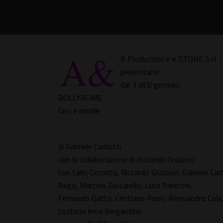
A&
B Production e e STONE S.r.l
presentano
dal 3 all’8 gennaio
BOLLYROME
Ceci e cipolle
di Gabriele Carbotti
con la collaborazione di Riccardo Graziosi
con Lallo Circosta, Riccardo Graziosi, Gabriele C
Rega, Martina Zuccarello, Luca Paniconi,
Fernando Gatta, Cristiano Priori, Alessandro Col
costumi Irma Bergantino