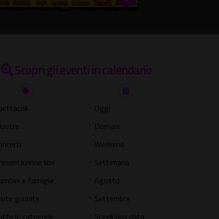
Scopri gli eventi in calendario
pettacoli
Oggi
ostre
Domani
oncerti
Weekend
resentazione libri
Settimana
ambini e famiglie
Agosto
isite guidate
Settembre
utte le categorie
Scegli una data