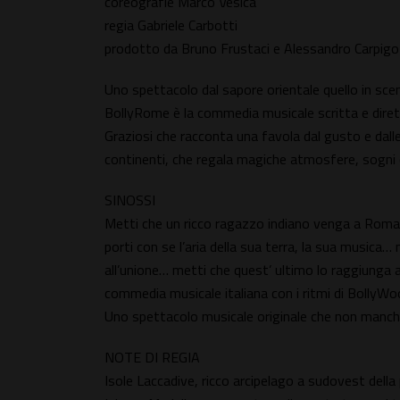
coreografie Marco Vesica
regia Gabriele Carbotti
prodotto da Bruno Frustaci e Alessandro Carpigo
Uno spettacolo dal sapore orientale quello in scen
BollyRome è la commedia musicale scritta e dirett
Graziosi che racconta una favola dal gusto e dall
continenti, che regala magiche atmosfere, sogni d
SINOSSI
Metti che un ricco ragazzo indiano venga a Roma per
porti con se l’aria della sua terra, la sua musica
all’unione… metti che quest’ ultimo lo raggiunga 
commedia musicale italiana con i ritmi di Boll
Uno spettacolo musicale originale che non manche
NOTE DI REGIA
Isole Laccadive, ricco arcipelago a sudovest della 