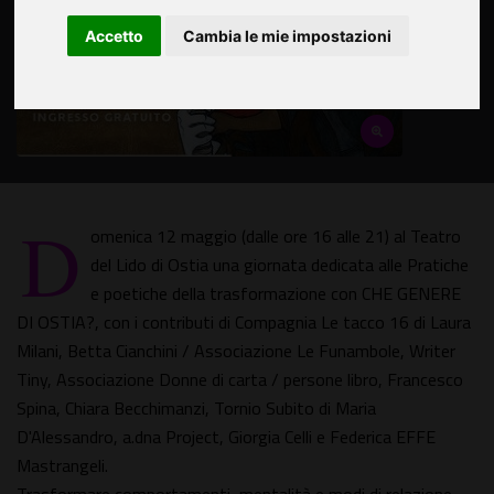
Accetto
Cambia le mie impostazioni
D
omenica 12 maggio (dalle ore 16 alle 21) al Teatro
del Lido di Ostia una giornata dedicata alle Pratiche
e poetiche della trasformazione con CHE GENERE
DI OSTIA?, con i contributi di Compagnia Le tacco 16 di Laura
Milani, Betta Cianchini / Associazione Le Funambole, Writer
Tiny, Associazione Donne di carta / persone libro, Francesco
Spina, Chiara Becchimanzi, Tornio Subito di Maria
D'Alessandro, a.dna Project, Giorgia Celli e Federica EFFE
Mastrangeli.