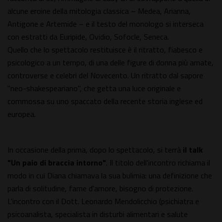
alcune eroine della mitologia classica – Medea, Arianna,
Antigone e Artemide – e il testo del monologo si interseca
con estratti da Euripide, Ovidio, Sofocle, Seneca.
Quello che lo spettacolo restituisce è il ritratto, fiabesco e
psicologico a un tempo, di una delle figure di donna più amate,
controverse e celebri del Novecento. Un ritratto dal sapore
"neo-shakespeariano", che getta una luce originale e
commossa su uno spaccato della recente storia inglese ed
europea.
In occasione della prima, dopo lo spettacolo, si terrà
il talk
"Un paio di braccia intorno"
. Il titolo dell'incontro richiama il
modo in cui Diana chiamava la sua bulimia: una definizione che
parla di solitudine, fame d'amore, bisogno di protezione.
L'incontro con il Dott. Leonardo Mendolicchio (psichiatra e
psicoanalista, specialista in disturbi alimentari e salute