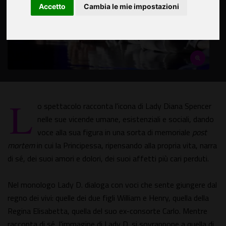
Accetto
Cambia le mie impostazioni
L
o spettacolo racconta l'icona di Lady Diana Spencer
nelle sue vicende umane, esistenziali e sociali, dando
voce alla sua figura in una sorta di memoriale
post
mortem
in cui la Principessa, ripensando alla propria vita, narra
di sé, dei suoi amori e dolori, dei suoi affetti più cari perduti.
Nel monologo Lady D. dialoga con voci che sente giungere dal
regno dei vivi: quelle dei due figli William e Henry, quella della
Regina Elisabetta, quella del suo ex-consorte Carlo. Mentre
racconta di sé, l'immagine di Lady D. si sovrappone a quella di