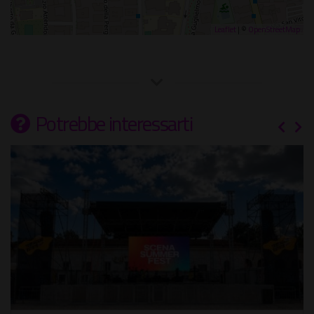
Leaflet
| ©
OpenStreetMap
Potrebbe interessarti