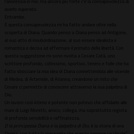
l'anoressia in me; ma ancora più forte c'è la consapevolezza di
averlo superato.
Entrambe.
E questa consapevolezza mi ha fatto andare oltre nella
scoperta di Diana. Quando penso a Diana penso ad Antigone,
al suo atto di insubordinazione, al suo essere idealista e
romantica e decisa ad affermare il primato della libertà. Con
questa suggestione mi sono rivolta a Cesare Catà, uno
scrittore profondo, coltissimo, sportivo, tenero e folle che ha
fatto sbocciare la mia idea di Diana connettendola alle vicende
di Medea, di Artemide, di Arianna; creandone un mito che
Cesare ci permette di conoscere attraverso la sua palpebra di
Dio.
Un lavoro così intimo e potente non potevo che affidarlo alle
mani di Luigi Moretti, amico, collega, ma soprattutto regista
di profonda sensibilità e raffinatezza.
D la principessa Diana e la palpebra di Dio
, è la storia di una
Donna, con tutta la meraviglia che questo termine racchiude".