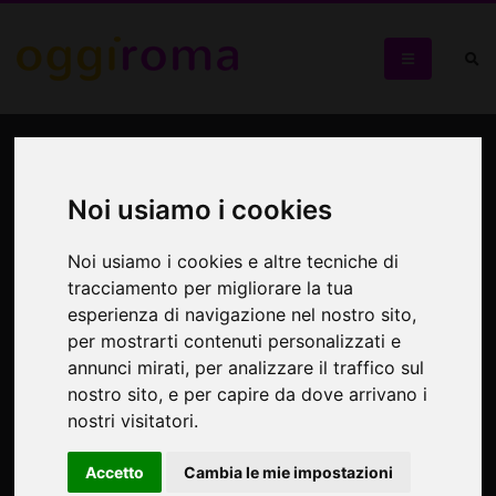
Daniela Cirone. Ve l'imparo
io
Noi usiamo i cookies
Una parodia della società italiana incentrata in particolare
Noi usiamo i cookies e altre tecniche di
sul tema della scuola
tracciamento per migliorare la tua
esperienza di navigazione nel nostro sito,
per mostrarti contenuti personalizzati e
annunci mirati, per analizzare il traffico sul
nostro sito, e per capire da dove arrivano i
nostri visitatori.
Accetto
Cambia le mie impostazioni