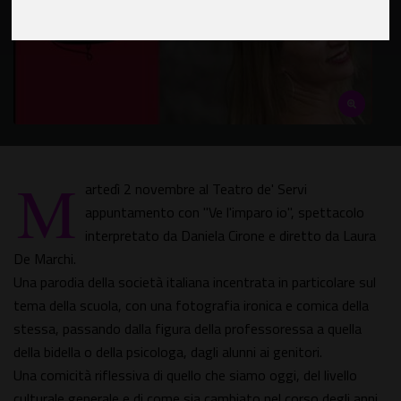
M
artedì 2 novembre al Teatro de' Servi
appuntamento con "Ve l'imparo io", spettacolo
interpretato da Daniela Cirone e diretto da Laura
De Marchi.
Una parodia della società italiana incentrata in particolare sul
tema della scuola, con una fotografia ironica e comica della
stessa, passando dalla figura della professoressa a quella
della bidella o della psicologa, dagli alunni ai genitori.
Una comicità riflessiva di quello che siamo oggi, del livello
culturale generale e di come sia cambiato nel corso degli anni.