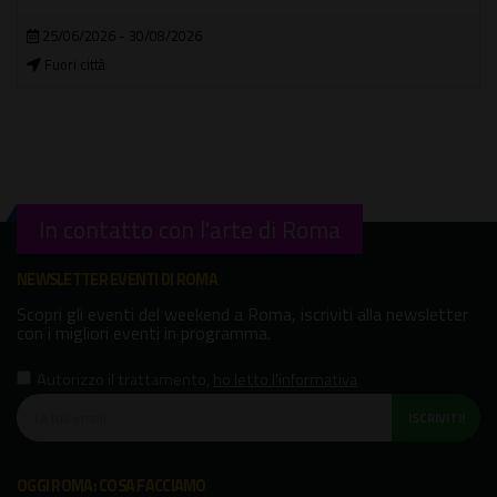
15/07/2026 - 22/12/2026
Teatro della C.C. Roma Rebibbia
In contatto con l'arte di Roma
NEWSLETTER EVENTI DI ROMA
Scopri gli eventi del weekend a Roma, iscriviti alla newsletter
con i migliori eventi in programma.
Autorizzo il trattamento
,
ho letto l'informativa
ISCRIVITI!
OGGI ROMA: COSA FACCIAMO