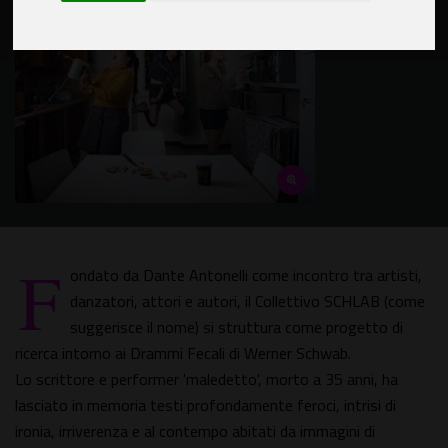
F
ondato da Dante Antonelli come incontro tra artisti,
danzatori, attori e autori, il Collettivo SCHLAB (come
suggerisce il nome) si struttura come progetto di
ricerca intorno ai Drammi Fecali di Werner Schwab.
Lo scrittore e performer 'maledetto', morto a 35 anni, ha
lasciato in memoria testi profondamente feroci, intrisi di
ironia, irriverenza e al contempo abitati da immagini di