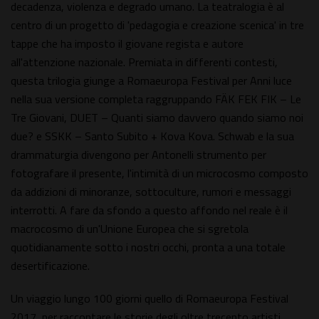
decadenza, violenza e degrado umano. La teatralogia è al
centro di un progetto di 'pedagogia e creazione scenica' in tre
tappe che ha imposto il giovane regista e autore
all'attenzione nazionale. Premiata in differenti contesti,
questa trilogia giunge a Romaeuropa Festival per Anni luce
nella sua versione completa raggruppando FÄK FEK FIK – Le
Tre Giovani, DUET – Quanti siamo davvero quando siamo noi
due? e SSKK – Santo Subito + Kova Kova. Schwab e la sua
drammaturgia divengono per Antonelli strumento per
fotografare il presente, l'intimità di un microcosmo composto
da addizioni di minoranze, sottoculture, rumori e messaggi
interrotti. A fare da sfondo a questo affondo nel reale è il
macrocosmo di un'Unione Europea che si sgretola
quotidianamente sotto i nostri occhi, pronta a una totale
desertificazione.
Un viaggio lungo 100 giorni quello di Romaeuropa Festival
2017, per raccontare le storie degli oltre trecento artisti