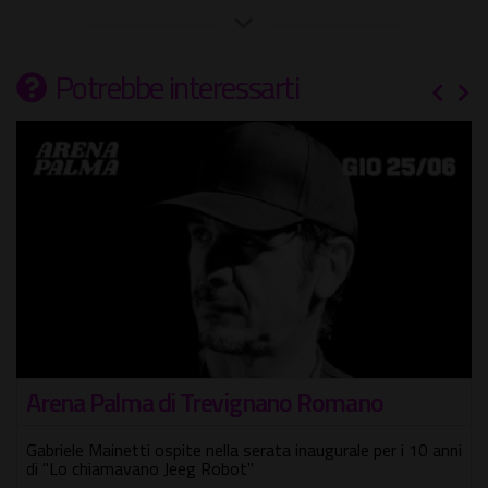
Potrebbe interessarti
Tempo perduto - Tempo ritrovato
Laboratori per la popolazione detenuta
i