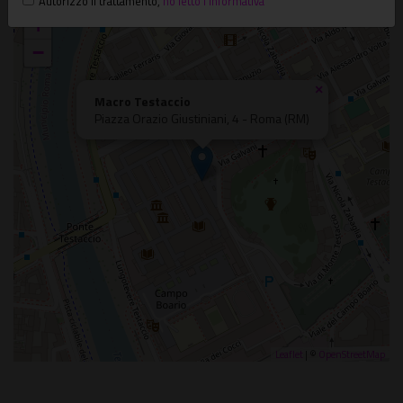
Autorizzo il trattamento
,
ho letto l'informativa
+
−
×
Macro Testaccio
Piazza Orazio Giustiniani, 4 - Roma (RM)
Leaflet
| ©
OpenStreetMap