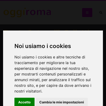
Dante Antonelli, Collettivo
SCHLAB "TRILOGIA
Noi usiamo i cookies
WERNER SCHWAB"
Noi usiamo i cookies e altre tecniche di
Teatralogia al centro di un progetto di 'pedagogia e
tracciamento per migliorare la tua
creazione scenica' in tre tappe
esperienza di navigazione nel nostro sito,
per mostrarti contenuti personalizzati e
annunci mirati, per analizzare il traffico sul
nostro sito, e per capire da dove arrivano i
nostri visitatori.
Accetto
Cambia le mie impostazioni