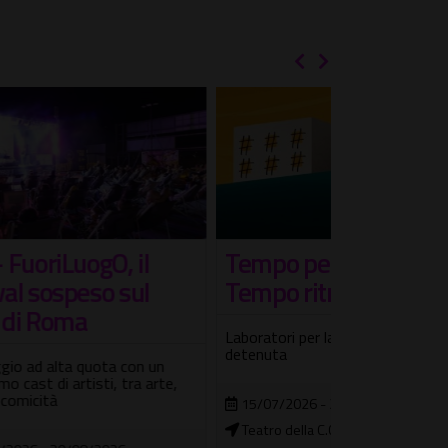
Tempo perduto -
L'Estate 
Tempo ritrovato
Bella Mo
Laboratori per la popolazione
Gli spettacoli 
detenuta
agosto
un
rte,
15/07/2026 - 22/12/2026
04/08/2026 
Teatro della C.C. Roma Rebibbia
Teatro Tor B