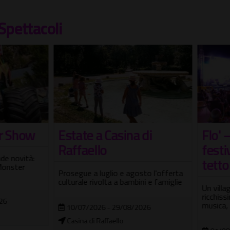
Spettacoli
te a Casina di
Flo' – FuoriLuogO, il
aello
festival sospeso sul
tetto di Roma
ue a luglio e agosto l'offerta
ale rivolta a bambini e famiglie
Un villaggio ad alta quota con 
ricchissimo cast di artisti, tra a
musica, comicità
07/2026 - 29/08/2026
na di Raffaello