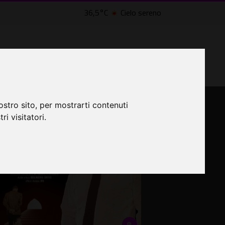
36,5°C
Cielo sereno
LTRI EVENTI ˅
CINEMA ˅
ostro sito, per mostrarti contenuti
ri visitatori.