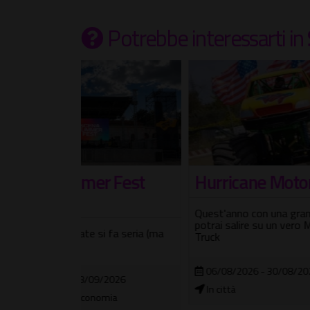
Potrebbe interessarti
in
 Fest
Hurricane Motor Show
Esta
Raff
Quest'anno con una grande novità:
potrai salire su un vero Monster
 fa seria (ma
Proseg
Truck
cultur
06/08/2026 - 30/08/2026
2026
10/
In città
mia
Casi