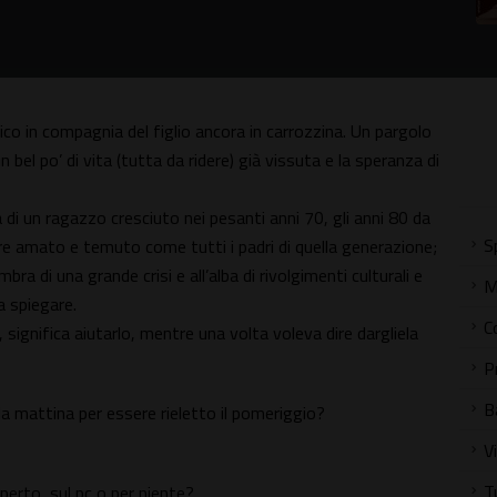
co in compagnia del figlio ancora in carrozzina. Un pargolo
 bel po’ di vita (tutta da ridere) già vissuta e la speranza di
 di un ragazzo cresciuto nei pesanti anni 70, gli anni 80 da
S
adre amato e temuto come tutti i padri di quella generazione;
mbra di una grande crisi e all’alba di rivolgimenti culturali e
M
a spiegare.
C
 significa aiutarlo, mentre una volta voleva dire dargliela
P
B
la mattina per essere rieletto il pomeriggio?
V
T
perto, sul pc o per niente?