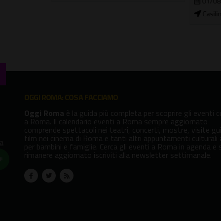
01/08/2026 - 30/08/2026
Casilino Sky Park
OGGI ROMA: COSA FACCIAMO
Oggi Roma
è la guida più completa per scoprire gli eventi cu
a Roma. Il calendario eventi a Roma sempre aggiornato
comprende spettacoli nei teatri, concerti, mostre, visite gu
film nei cinema di Roma e tanti altri appuntamenti culturali
va
per bambini e famiglie. Cerca gli eventi a Roma in agenda e 
rimanere aggiornato iscriviti alla newsletter settimanale.
!