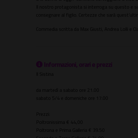
Il nostro protagonista si interroga su questo e s
consegnare al figlio. Certezze che sarà quest’ulti
Commedia scritta da Max Giusti, Andrea Lolli e Cla
Informazioni, orari e prezzi
Il Sistina
da martedì a sabato ore 21.00
sabato 5/4 e domeniche ore 17.00
Prezzi:
Poltronissima € 44,00
Poltrona e Prima Galleria € 39.50