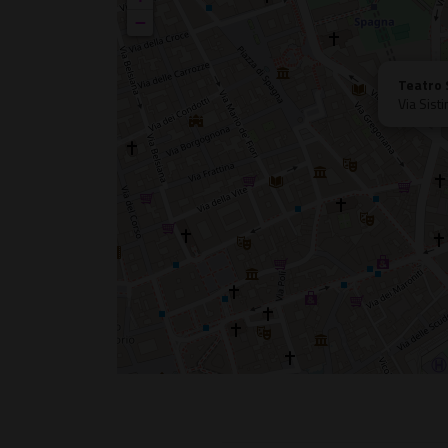
−
Teatro 
Via Sist