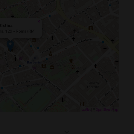
×
Sistina
ina, 129 - Roma (RM)
Leaflet
| ©
OpenStreetMap