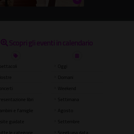
Scopri gli eventi in calendario
pettacoli
Oggi
ostre
Domani
oncerti
Weekend
resentazione libri
Settimana
ambini e famiglie
Agosto
isite guidate
Settembre
utte le categorie
Scegli una data