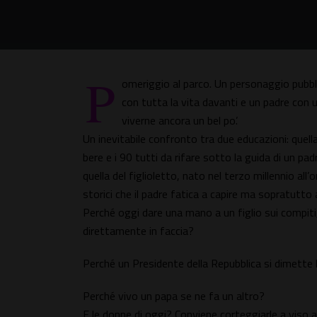
P
omeriggio al parco. Un personaggio pubbli
con tutta la vita davanti e un padre con un
viverne ancora un bel po’.
Un inevitabile confronto tra due educazioni: quella
bere e i 90 tutti da rifare sotto la guida di un p
quella del figlioletto, nato nel terzo millennio all’o
storici che il padre fatica a capire ma sopratutto 
Perché oggi dare una mano a un figlio sui compiti,
direttamente in faccia?
Perché un Presidente della Repubblica si dimette 
Perché vivo un papa se ne fa un altro?
E le donne di oggi? Conviene corteggiarle a viso a