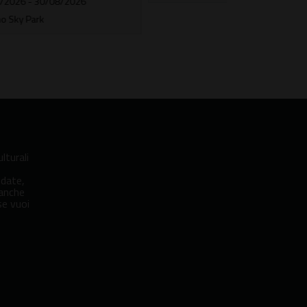
lturali
idate,
 anche
se vuoi