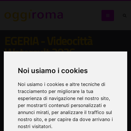
EGERIA - Videocittà
Watercult 2026
Installazione site specific realizzata da IED Roma,
Noi usiamo i cookies
visitabile presso il Gazometro di Roma
Noi usiamo i cookies e altre tecniche di
tracciamento per migliorare la tua
esperienza di navigazione nel nostro sito,
per mostrarti contenuti personalizzati e
annunci mirati, per analizzare il traffico sul
nostro sito, e per capire da dove arrivano i
nostri visitatori.