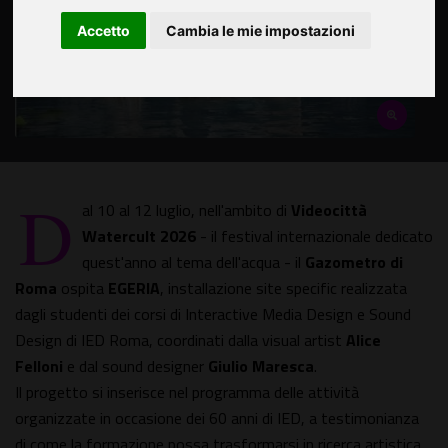
Accetto
Cambia le mie impostazioni
D
al 10 al 12 luglio, nell'ambito di
Videocittà
Watercult 2026
- il festival internazionale dedicato
quest'anno al tema dell'acqua - il
Gazometro di
Roma
ospita
EGERIA
, installazione site specific realizzata
dagli studenti dei corsi di Interactive Media Design e Sound
Design di IED Roma, coordinati dalla visual artist
Alice
Felloni
e dal sound designer
Giulio Maresca
.
Il progetto si inserisce nel programma delle attività
organizzate in occasione dei 60 anni di IED, a testimonianza
di come la formazione possa trasformarsi in ricerca artistica