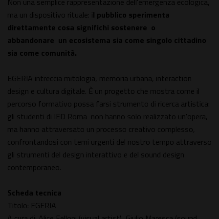
Non una semplice rappresentazione dell'emergenza ecologica,
ma un dispositivo rituale: i
l pubblico sperimenta
direttamente cosa significhi sostenere o
abbandonare un ecosistema sia come singolo cittadino
sia come comunità.
EGERIA intreccia mitologia, memoria urbana, interaction
design e cultura digitale. È un progetto che mostra come il
percorso formativo possa farsi strumento di ricerca artistica:
gli studenti di IED Roma non hanno solo realizzato un'opera,
ma hanno attraversato un processo creativo complesso,
confrontandosi con temi urgenti del nostro tempo attraverso
gli strumenti del design interattivo e del sound design
contemporaneo.
Scheda tecnica
Titolo: EGERIA
A cura di: Alice Felloni (visual artist), Giulio Maresca (sound