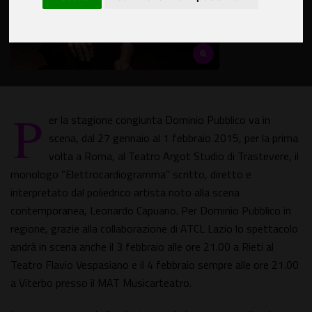
P
er la stagione congiunta Dominio Pubblico va in
scena, dal 27 gennaio al 1 febbraio 2015, per la prima
volta a Roma, al Teatro Argot Studio di Trastevere, il
monologo “Elettrocardiogramma” scritto, diretto e
interpretato dal poliedrico artista noto alla scena
contemporanea, Leonardo Capuano. Per Dominio Pubblico in
regione, grazie alla collaborazione di ATCL Lazio lo spettacolo
andrà in scena anche il 3 febbraio alle ore 21.00 a Rieti al
Teatro Flavio Vespasiano e il 4 febbraio sempre alle ore 21.00
a Viterbo presso il MAT Musicarteatro.