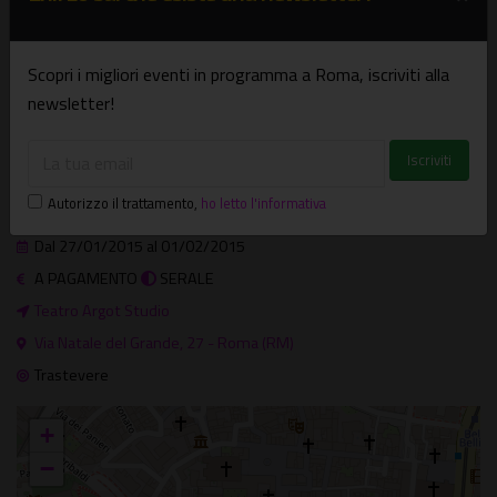
Biglietti:
10 euro (intero)
8 euro (ridotto)
Scopri i migliori eventi in programma a Roma, iscriviti alla
+ tessera associativa annuale (3 euro)
newsletter!
Dove e quando
Autorizzo il trattamento
,
ho letto l'informativa
Spettacoli
Dal 27/01/2015 al 01/02/2015
A PAGAMENTO
SERALE
Teatro Argot Studio
Via Natale del Grande, 27 - Roma (RM)
Trastevere
+
−