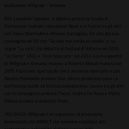
produzione 369gradi – Armunia
BIO: Leonardo Capuano, si diploma presso la Scuola di
formazione teatrale Laboratorio Nove e si forma tra gli altri
con Danio Manfredini e Alfonso Santagata. Dà vita alla sua
compagnia nel ’97 con “Sa vida mia perdia po nudda” a cui
segue “La cura”, che debutta al festival di Volterra nel 2000,
“Le Sante” 2002 e “Zero Spaccato” nel 2003. Con il supporto
di 369gradi e Armunia, insieme a Roberto Abbiati realizza nel
2005 Pasticceri, spettacolo che è ancora in repertorio e con
Renata Plaminiello produce Due. Ultime produzioni sono La
sofferenza Inutile ed Elettrocardiodramma. Lavora tra gli altri
con la compagnia Lombardi-Tiezzi, Andrea De Rosa e Pietro
Babina accanto a Umberto Orsini.
369 GRADI 369gradi è un organismo di produzione
riconosciuto dal MIBACT che sostiene e produce arti