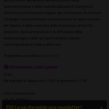
performative nell'ambito dell'innovazione della
sperimentazione e della multidisciplinarietà. Il progetto
artistico è strettamente legato alla costruzione di costanti
strategie che permettano sia la crescita e la valorizzazione
del talento e della creatività delle formazioni artistiche
prodotte, sia la promozione e la diffusione della
drammaturgia e delle arti performative italiane
contemporanee in Italia e all’estero.
Programma completo su
Website
Informazioni, orari e prezzi
Orari:
dal martedì al sabato ore 21.00, la domenica 17.30
Info e prenotazioni:
tel: 06-5898111
×
Ehi! Lo sai che esiste una newsletter?