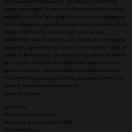
In scena un uomo balbuziente, con indosso un vestito da
donna, non sembra far caso a ciò che indossa: dice d’essersi
svegliato cosi. Una figura tragicomica che mi accompagna da
anni, il balbuziente, non un’invenzione ma un caro amico che di
tanto in tanto mi racconta come gli vanno le cose.
Sembrerebbe solo ma non lo è, parla con chi gli fa compagnia
da sempre, figure presenti, concrete, come quattro fratelli, la
madre, la donna amata, che vivono con lui, parlano attraverso
lui, e cercano di risolvere le problematiche della vita di tutti i
giorni a modo loro. Elettrocardiodramma sembra un errore,
ma in realtà rivela una piccola verità, una paura latente, o un
punto di vista comico e sorprendente.
Leonardo Capuano
Spettacolo
di e con Leonardo Capuano
assistente alla regia Elena Piscitilli
luci Corrado Mura