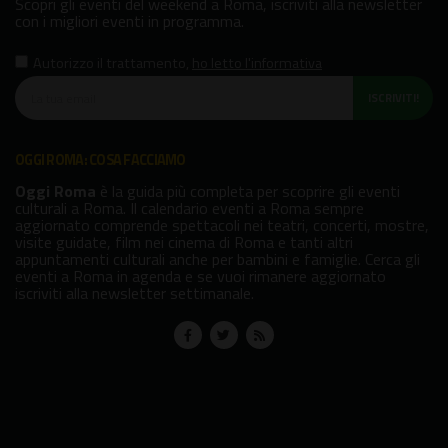
Scopri gli eventi del weekend a Roma, iscriviti alla newsletter
con i migliori eventi in programma.
Autorizzo il trattamento
,
ho letto l'informativa
ISCRIVITI!
OGGI ROMA: COSA FACCIAMO
Oggi Roma
è la guida più completa per scoprire gli eventi
culturali a Roma. Il calendario eventi a Roma sempre
aggiornato comprende spettacoli nei teatri, concerti, mostre,
visite guidate, film nei cinema di Roma e tanti altri
appuntamenti culturali anche per bambini e famiglie. Cerca gli
eventi a Roma in agenda e se vuoi rimanere aggiornato
iscriviti alla newsletter settimanale.