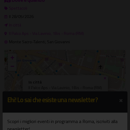
Spettacoli
Il 28/05/2026
In città
Il Palco Aps - Via Lavinio, 1Bis - Roma (RM)
Monte Sacro-Talenti, San Giovanni
+
−
×
In città
Il Palco Aps - Via Lavinio, 1Bis - Roma (RM)
×
Ehi! Lo sai che esiste una newsletter?
Scopri i migliori eventi in programma a Roma, iscriviti alla
newsletter!