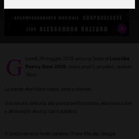
G
iovedì 28 maggio 2026 arriva la finale di
Lunatika
Poetry Slam 2026
: cinque poet?, un palco, nessun
filtro.
Le parole diventano corpo, voce e visione.
Una serata dedicata alla poesia performativa, alla musica live
e all'incontro diretto con il pubblico.
A contendersi la finale saranno Chiara Macale, Giorgia