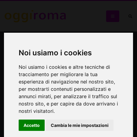
Finale Lunatika Poetry
Slam
Noi usiamo i cookies
Noi usiamo i cookies e altre tecniche di
Le parole diventano corpo, voce e visione
tracciamento per migliorare la tua
esperienza di navigazione nel nostro sito,
per mostrarti contenuti personalizzati e
annunci mirati, per analizzare il traffico sul
nostro sito, e per capire da dove arrivano i
nostri visitatori.
Accetto
Cambia le mie impostazioni