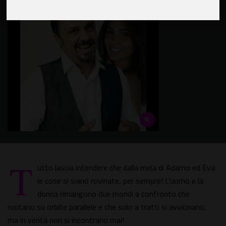
T
utto lascia intendere che dalla mela di Adamo ed Eva
le cose si siano rovinate, per sempre! L’uomo e la
donna rimangono due mondi a confronto che
ruotano su orbite parallele e che solo a tratti si avvicinano,
ma in verità non si incontrano mai!