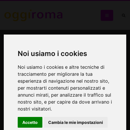
Gabriele Cirilli dal 5
novembre al Teatro
Noi usiamo i cookies
Brancaccio interpreta una
Noi usiamo i cookies e altre tecniche di
commedia diretta da
tracciamento per migliorare la tua
Federico Moccia
esperienza di navigazione nel nostro sito,
per mostrarti contenuti personalizzati e
annunci mirati, per analizzare il traffico sul
Lui e lei
nostro sito, e per capire da dove arrivano i
nostri visitatori.
Accetto
Cambia le mie impostazioni