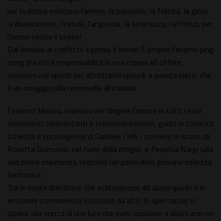
per la donna esistono l’amore, la passione, la felicità, la gioia,
la disperazione, l’estasi, l’angoscia, la tenerezza, l’affetto, per
l’uomo esiste il sesso!
Dal dissidio al conflitto il passo è breve! È proprio l’eterno ping
pong tra vizi e responsabilità in una coppia ad offrire
innumerevoli spunti per altrettanti episodi a questa piéce, che
è un omaggio alla commedia all’italiana.
Federico Moccia, maestro nel dirigere l'amore in tutti i suoi
sentimenti contrastanti e terremoti interiori, guida la comicità
schietta e coinvolgente di Gabriele Cirilli - conteso in scena da
Roberta Giarrusso, nel ruolo della moglie, e Federica Nargi (alla
sua prima esperienza teatrale) nei panni della giovane bellezza
tentatrice.
Tra le risate liberatorie che scaturiscono da alcuni quadri e le
emozioni commoventi suscitate da altri, lo spettacolo si
dipana alla ricerca di una luce che porti ciascuno a districarsi nel