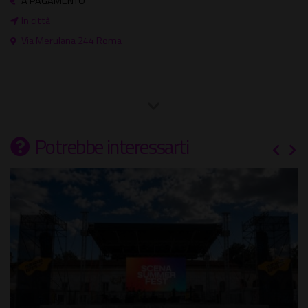
A PAGAMENTO
In città
Via Merulana 244 Roma
Potrebbe interessarti