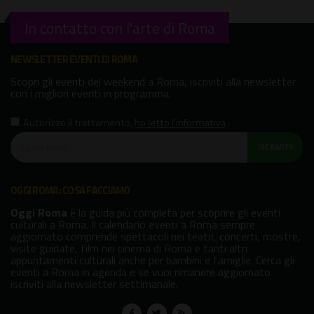
In contatto con l'arte di Roma
NEWSLETTER EVENTI DI ROMA
Scopri gli eventi del weekend a Roma, iscriviti alla newsletter
con i migliori eventi in programma.
Autorizzo il trattamento
,
ho letto l'informativa
ISCRIVITI!
OGGI ROMA: COSA FACCIAMO
Oggi Roma
è la guida più completa per scoprire gli eventi
culturali a Roma. Il calendario eventi a Roma sempre
aggiornato comprende spettacoli nei teatri, concerti, mostre,
visite guidate, film nei cinema di Roma e tanti altri
appuntamenti culturali anche per bambini e famiglie. Cerca gli
eventi a Roma in agenda e se vuoi rimanere aggiornato
iscriviti alla newsletter settimanale.