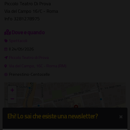
Piccolo Teatro Di Prova
Via del Campo 16/C - Roma
Info 3281278975
Dove e quando
Spettacoli
Il 24/05/2026
Piccolo Teatro di Prova
Via del Campo, 16C - Roma (RM)
Prenestino-Centocelle
+
−
×
×
Ehi! Lo sai che esiste una newsletter?
Piccolo Teatro di Prova
Via del Campo, 16C - Roma (RM)