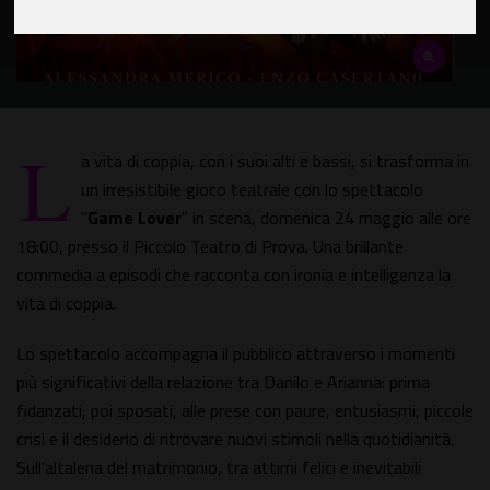
L
a vita di coppia, con i suoi alti e bassi, si trasforma in
un irresistibile gioco teatrale con lo spettacolo
"
Game Lover
" in scena, domenica 24 maggio alle ore
18:00, presso il Piccolo Teatro di Prova. Una brillante
commedia a episodi che racconta con ironia e intelligenza la
vita di coppia.
Lo spettacolo accompagna il pubblico attraverso i momenti
più significativi della relazione tra Danilo e Arianna: prima
fidanzati, poi sposati, alle prese con paure, entusiasmi, piccole
crisi e il desiderio di ritrovare nuovi stimoli nella quotidianità.
Sull'altalena del matrimonio, tra attimi felici e inevitabili