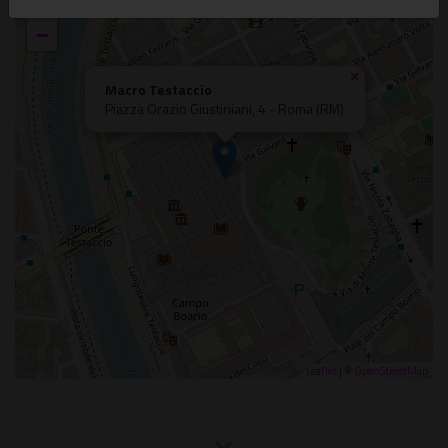
+
−
×
Macro Testaccio
Piazza Orazio Giustiniani, 4 - Roma (RM)
Leaflet
| ©
OpenStreetMap