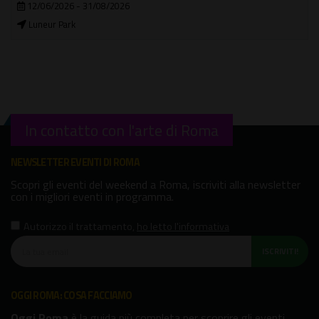
12/06/2026 - 31/08/2026
Luneur Park
In contatto con l'arte di Roma
NEWSLETTER EVENTI DI ROMA
Scopri gli eventi del weekend a Roma, iscriviti alla newsletter
con i migliori eventi in programma.
Autorizzo il trattamento
,
ho letto l'informativa
ISCRIVITI!
OGGI ROMA: COSA FACCIAMO
Oggi Roma
è la guida più completa per scoprire gli eventi