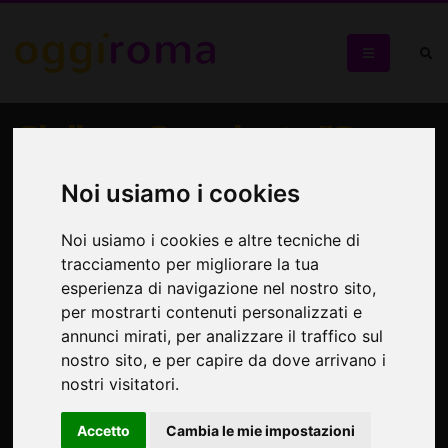
Giuliano Scarpinato "Se
non sporca il mio
Noi usiamo i cookies
pavimento. Un mèlo"
Noi usiamo i cookies e altre tecniche di
Lucida e spietata analisi dell'adolescenza
tracciamento per migliorare la tua
esperienza di navigazione nel nostro sito,
per mostrarti contenuti personalizzati e
annunci mirati, per analizzare il traffico sul
nostro sito, e per capire da dove arrivano i
nostri visitatori.
Accetto
Cambia le mie impostazioni