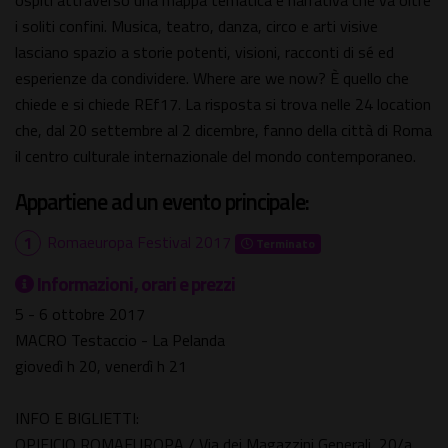
ospiti attraverso una mappa tematica e narrativa che va oltre
i soliti confini. Musica, teatro, danza, circo e arti visive
lasciano spazio a storie potenti, visioni, racconti di sé ed
esperienze da condividere. Where are we now? È quello che
chiede e si chiede REf17. La risposta si trova nelle 24 location
che, dal 20 settembre al 2 dicembre, fanno della città di Roma
il centro culturale internazionale del mondo contemporaneo.
Appartiene ad un evento principale:
Romaeuropa Festival 2017
Terminato
Informazioni, orari e prezzi
5 - 6 ottobre 2017
MACRO Testaccio - La Pelanda
giovedì h 20, venerdì h 21
INFO E BIGLIETTI:
OPIFICIO ROMAEUROPA / Via dei Magazzini Generali, 20/a