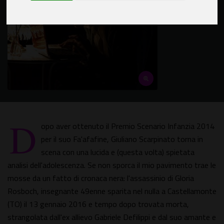
D
opo aver ottenuto il Premio Scenario Infanzia 2014
per il suo Fa'afafine, Giuliano Scarpinato torna in
scena con una lucida e (questa volta) spietata
analisi dell'adolescenza. Se non sporca il mio pavimento trae le
mosse da un fatto di cronaca nera: l'assassinio di Gloria
Rosboch, insegnante 49enne sparita nel nulla a Castellamonte
(TO) il 13 gennaio 2016 e tempo dopo trovata morta,
strangolata dall'ex allievo Gabriele Defilippi e dal suo amante e