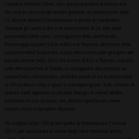
complice Roberto Obert. Una donna-bambina di mezza età
che vive in casa con gli anziani genitori, un adolescente dalle
12 diverse identità facebookiane in grado di manipolare
chiunque gli capiti a tiro e un parrucchiere di 54 anni dalla
personalità labile sono i protagonisti dello spettacolo.
Personaggi sospesi tra la realtà e la finzione, all'interno delle
cui personalità Scarpinato scava senza sosta per giungere alle
loro più intime radici. Ecco che il mito di Eco e Narciso, narrato
nelle Metamorfosi di Ovidio, si sovrappone alla cronaca: un
inaspettato cortocircuito, un limbo irreale in cui le personalità
si offuscano e corpi e spazi si sovrappongono. Sullo sfondo di
questo melò lapidario un mirabile dialogo di Heiner Müller,
intitolato Pezzo di cuore, che abita lo spettacolo come
tempo, ritmo o semplice allusione.
Un viaggio lungo 100 giorni quello di Romaeuropa Festival
2017, per raccontare le storie degli oltre trecento artisti