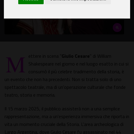
M
ettere in scena "
Giulio Cesare
" di William
Shakespeare nel giorno e nel luogo esatto in cui si
consumò il più celebre tradimento della storia, è
un evento che non ha precedenti. Non si tratta solo di uno
spettacolo teatrale, ma di un'operazione culturale che fonde
teatro, storia e memoria.
Il 15 marzo 2025, il pubblico assisterà non a una semplice
rappresentazione, ma a un'esperienza immersiva che riporta in
vita un momento cruciale della Storia. L'area archeologica di
Largo Argentina, dove Giulio Cesare fu assassinato nel 44