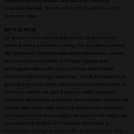
Vincenzo Iantorno, Andrea Lami, Riccardo Parravicini,
Francesco Perinelli, Beatrice Rincicotti, Davide Rossetti e
Francesco Valeri.
NOTE DI REGIA
Lo spazio scenico naturale delle rovine, con le sue pietre
intrise di storia, è la nostra scenografia. Il pubblico assisterà
allo spettacolo circondato dalle ombre del passato, avvolto
da un'atmosfera che rende la finzione teatrale quasi
indistinguibile dalla realtà. La luce e il buio diventeranno
strumenti drammaturgici essenziali. I fuochi, il chiaroscuro, il
gioco di ombre tra i templi abbattuti restituiranno il senso di
un mondo sull'orlo del caos. Il pubblico vedrà i congiurati
emergere dall'oscurità, sussurrare tra le colonne, avanzare nel
silenzio della notte come spettri di una Repubblica morente.
Questa produzione è un omaggio alla potenza del teatro, alla
sua capacità di rendere vivi i fantasmi della storia, di
trasformare un luogo in un racconto, in un'evocazione. Mai