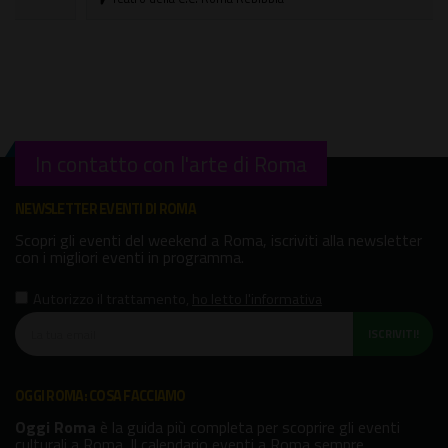
In contatto con l'arte di Roma
NEWSLETTER EVENTI DI ROMA
Scopri gli eventi del weekend a Roma, iscriviti alla newsletter
con i migliori eventi in programma.
Autorizzo il trattamento
,
ho letto l'informativa
ISCRIVITI!
OGGI ROMA: COSA FACCIAMO
Oggi Roma
è la guida più completa per scoprire gli eventi
culturali a Roma. Il calendario eventi a Roma sempre