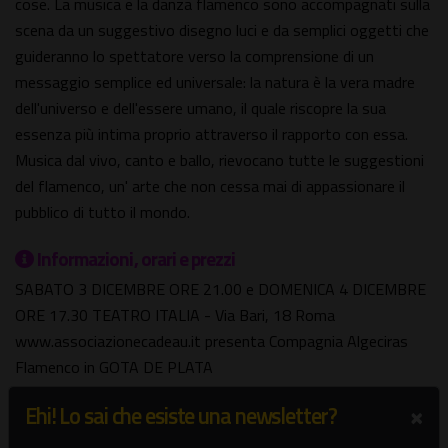
cose. La musica e la danza flamenco sono accompagnati sulla
scena da un suggestivo disegno luci e da semplici oggetti che
guideranno lo spettatore verso la comprensione di un
messaggio semplice ed universale: la natura è la vera madre
dell'universo e dell'essere umano, il quale riscopre la sua
essenza più intima proprio attraverso il rapporto con essa.
Musica dal vivo, canto e ballo, rievocano tutte le suggestioni
del flamenco, un' arte che non cessa mai di appassionare il
pubblico di tutto il mondo.
Informazioni, orari e prezzi
SABATO 3 DICEMBRE ORE 21.00 e DOMENICA 4 DICEMBRE
ORE 17.30 TEATRO ITALIA - Via Bari, 18 Roma
www.associazionecadeau.it presenta Compagnia Algeciras
Flamenco in GOTA DE PLATA
INFO e BIGLIETTI
×
Ehi! Lo sai che esiste una newsletter?
Intero € 18,00 - Ridotto € 14,00 - Cral e Scuole € 11,00 -
Teatro Italia 06 44239286 - italia.teatro@libero.it -