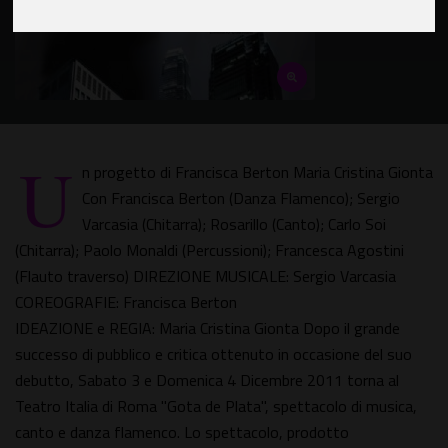
U
n progetto di Francisca Berton Maria Cristina Gionta
Con Francisca Berton (Danza Flamenco); Sergio
Varcasia (Chitarra); Rosarillo (Canto); Carlo Soi
(Chitarra); Paolo Monaldi (Percussioni); Francesca Agostini
(Flauto traverso) DIREZIONE MUSICALE: Sergio Varcasia
COREOGRAFIE: Francisca Berton
IDEAZIONE e REGIA: Maria Cristina Gionta Dopo il grande
successo di pubblico e critica ottenuto in occasione del suo
debutto, Sabato 3 e Domenica 4 Dicembre 2011 torna al
Teatro Italia di Roma "Gota de Plata", spettacolo di musica,
canto e danza flamenco. Lo spettacolo, prodotto