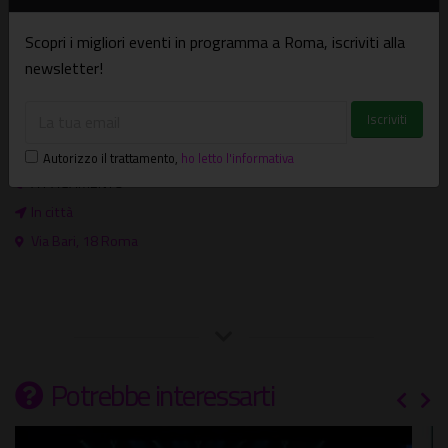
www.teatroitalia.info - ORGANIZZAZIONE Emiliano Ottaviani
Scopri i migliori eventi in programma a Roma, iscriviti alla
- info@associazionecadeau.it - 348 1548857
newsletter!
Dove e quando
Spettacoli
Dal 03/12/2011 al 04/12/2011
Autorizzo il trattamento
,
ho letto l'informativa
A PAGAMENTO
In città
Via Bari, 18 Roma
Potrebbe interessarti