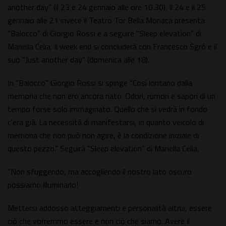
another day” (il 23 e 24 gennaio alle ore 10.30). Il 24 e il 25
gennaio alle 21 invece il Teatro Tor Bella Monaca presenta
“Balocco” di Giorgio Rossi e a seguire “Sleep elevation” di
Mariella Celia. Il week end si concluderà con Francesco Sgrò e il
suo “Just another day” (domenica alle 18).
In “Balocco” Giorgio Rossi si spinge “Così lontano dalla
memoria che non ero ancora nato. Odori, rumori e sapori di un
tempo forse solo immaginato. Quello che si vedrà in fondo
c’era già. La necessità di manifestarsi, in quanto veicolo di
memoria che non può non agire, è la condizione iniziale di
questo pezzo.” Seguirà “Sleep elevation” di Mariella Celia.
“Non sfuggendo, ma accogliendo il nostro lato oscuro
possiamo illuminarlo!
Mettersi addosso atteggiamenti e personalità altrui, essere
ciò che vorremmo essere e non ciò che siamo. Avere il