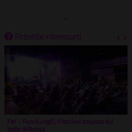
Potrebbe interessarti
Flo' – FuoriLuogO, il festival sospeso sul
tetto di Roma