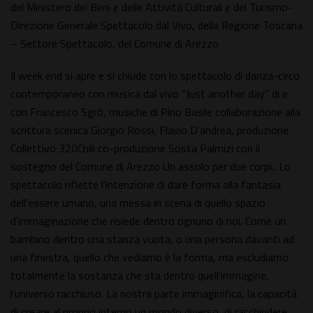
del Ministero dei Beni e delle Attività Culturali e del Turismo-
Direzione Generale Spettacolo dal Vivo, della Regione Toscana
– Settore Spettacolo, del Comune di Arezzo
Il week end si apre e si chiude con lo spettacolo di danza-circo
contemporaneo con musica dal vivo “Just another day” di e
con Francesco Sgrò, musiche di Pino Basile collaborazione alla
scrittura scenica Giorgio Rossi, Flavio D’andrea, produzione
Collettivo 320Chili co-produzione Sosta Palmizi con il
sostegno del Comune di Arezzo Un assolo per due corpi.. Lo
spettacolo riflette l’intenzione di dare forma alla fantasia
dell’essere umano, una messa in scena di quello spazio
d’immaginazione che risiede dentro ognuno di noi. Come un
bambino dentro una stanza vuota, o una persona davanti ad
una finestra, quello che vediamo è la forma, ma escludiamo
totalmente la sostanza che sta dentro quell’immagine,
l’universo racchiuso. La nostra parte immaginifica, la capacità
di creare al proprio interno un mondo diverso, di racchiudere