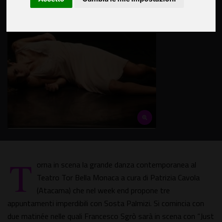
T
orna in scena la grande danza contemporanea al
Teatro Tor Bella Monaca a cura di Patrizia Cavola
(Atacama) che nel week end propone tre
appuntamenti imperdibili con Sosta Palmizi. Si comincia con
due matinée nelle quali Francesco Sgrò sarà in scena con “Just