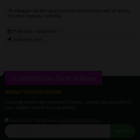
Un villaggio ad alta quota con un ricchissimo cast di artisti,
tra arte, musica, comicità
01/08/2026 - 30/08/2026
Casilino Sky Park
In contatto con l'arte di Roma
NEWSLETTER EVENTI DI ROMA
Scopri gli eventi del weekend a Roma, iscriviti alla newsletter
con i migliori eventi in programma.
Autorizzo il trattamento
,
ho letto l'informativa
ISCRIVITI!