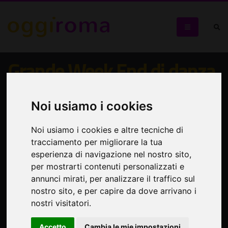
Grande Week End di danza
contemporanea al teatro
Tor bella Monaca con tre
Noi usiamo i cookies
appuntamenti con Sosta
Noi usiamo i cookies e altre tecniche di
Palmizi
tracciamento per migliorare la tua
esperienza di navigazione nel nostro sito,
per mostrarti contenuti personalizzati e
La grande danza al Teatro Tor Bella Monaca
annunci mirati, per analizzare il traffico sul
nostro sito, e per capire da dove arrivano i
nostri visitatori.
Accetto
Cambia le mie impostazioni