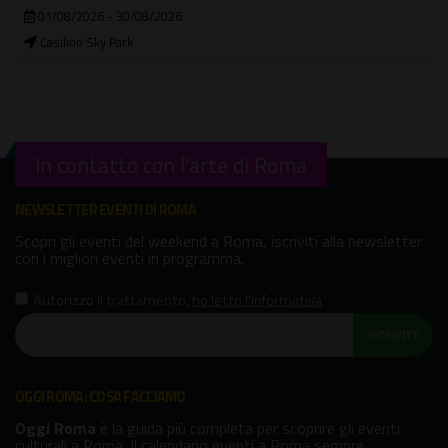
30/05/2026 - 09/09/2026
In città
In contatto con l'arte di Roma
NEWSLETTER EVENTI DI ROMA
Scopri gli eventi del weekend a Roma, iscriviti alla newsletter
con i migliori eventi in programma.
Autorizzo il trattamento
,
ho letto l'informativa
ISCRIVITI!
OGGI ROMA: COSA FACCIAMO
Oggi Roma
è la guida più completa per scoprire gli eventi
culturali a Roma. Il calendario eventi a Roma sempre