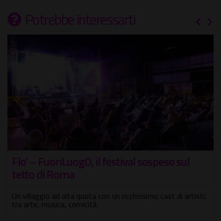
Potrebbe interessarti
Scuolabus – Quando il viaggio diventa
racconto
4 appuntamenti a bordo di un Scuolabus anni '70,
palcoscenico itinerante