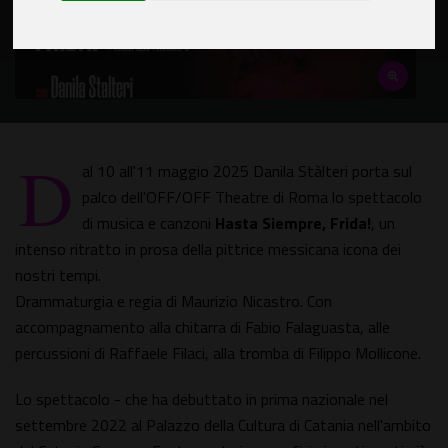
D
al 10 all'11 maggio 2025 Danila Stàlteri porta sul
palco dell'OFF/OFF Theatre di Roma lo spettacolo
di musica e canzoni
Hasta Siempre, Frida!
, un
intenso ritratto in prosa della pittrice messicana icona dei
nostri tempi.
Drammaturgia e regia di Maurizio Nicastro. Con
accompagnamento alla chitarra di Fabio Falaguasta, alle
percussioni di Raffaele Filaci, alla tromba di Filippo Mollicone.
Lo spettacolo - che ha debuttato in prima nazionale nel
settembre 2022 al Palazzo della Cultura di Catania nell'ambito