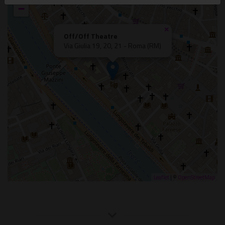
−
×
Off/Off Theatre
Via Giulia 19, 20, 21 - Roma (RM)
Leaflet
| ©
OpenStreetMap