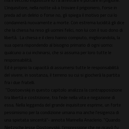
ma il vecchio inquisitore lo fa arrestare e portare in prigione.
L'inquisitore, nella notte và a trovare il prigioniero, forse in
preda ad un delirio o forse no, gli spiega il motivo per cui lo
condannerà nuovamente a morte. Con estrema lucidità gli dice
che la chiesa ha reso gli uomini felici, non lui con il suo dono di
libertà. La chiesa e il clero hanno compiuto, migliorandola, la
sua opera rispondendo al bisogno primario di ogni uomo:
qualcuno a cui inchinarsi, che si assuma per loro tutte le
responsabilità.
Ed è proprio la capacità di assumersi tutte le responsabilità
del vivere, in sostanza, il terreno su cui si giocherà la partita
fra i due fratelli.
"Dostoevskij in questo capitolo analizza la contrapposizione
tra libertà e costrizione, tra fede nella vita e negazione di
essa. Nella leggenda del grande inquisitore esprime, un forte
pessimismo per la condizione umana ma anche l'esigenza di
una spietata sincerità"- annota Marinella Anaclerio. "Quando
Nietzsche lesse Dostoevskij, l'impressione che ne ricavò fu