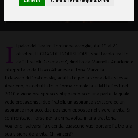
Accetto
Cambia le mie impostazioni
I
l palco del Teatro Tordinona accoglie, dal 19 al 24
ottobre, IL GRANDE INQUISITORE, spettacolo tratto
da "I Fratelli Karamazov", diretto da Marinella Anaclerio e
interpretato da Flavio Albanese e Tony Marzolla.
Il classico di Dostoevskij, adattato per la scena dalla stessa
Anaclerio, ha debuttato in forma completa al Mittelfest nel
2010 e viene ora ripreso sviluppando solo una parte, la quale
vede protagonisti due fratelli, un aspirante scrittore ed un
aspirante monaco, due posizioni opposte nel vivere la vita. Si
confrontano, forse per la prima volta, in una trattoria.
Vogliono "salvarsi "a vicenda…ciascuno vuol portare l'altro alla
sua visione della vita. Chi vincerà?