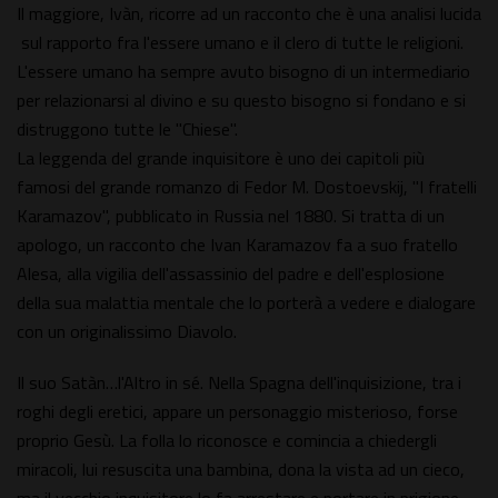
Il maggiore, Ivàn, ricorre ad un racconto che è una analisi lucida
sul rapporto fra l'essere umano e il clero di tutte le religioni.
L'essere umano ha sempre avuto bisogno di un intermediario
per relazionarsi al divino e su questo bisogno si fondano e si
distruggono tutte le "Chiese".
La leggenda del grande inquisitore è uno dei capitoli più
famosi del grande romanzo di Fedor M. Dostoevskij, "I fratelli
Karamazov", pubblicato in Russia nel 1880. Si tratta di un
apologo, un racconto che Ivan Karamazov fa a suo fratello
Alesa, alla vigilia dell'assassinio del padre e dell'esplosione
della sua malattia mentale che lo porterà a vedere e dialogare
con un originalissimo Diavolo.
Il suo Satàn…l'Altro in sé. Nella Spagna dell'inquisizione, tra i
roghi degli eretici, appare un personaggio misterioso, forse
proprio Gesù. La folla lo riconosce e comincia a chiedergli
miracoli, lui resuscita una bambina, dona la vista ad un cieco,