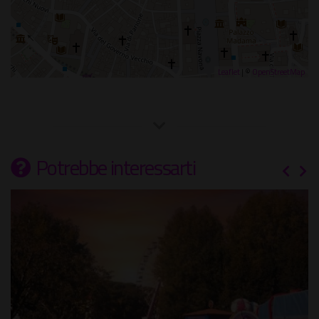
Leaflet
| ©
OpenStreetMap
Potrebbe interessarti