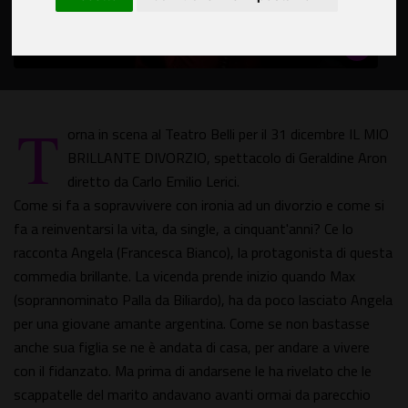
T
orna in scena al Teatro Belli per il 31 dicembre IL MIO
BRILLANTE DIVORZIO, spettacolo di Geraldine Aron
diretto da Carlo Emilio Lerici.
Come si fa a sopravvivere con ironia ad un divorzio e come si
fa a reinventarsi la vita, da single, a cinquant'anni? Ce lo
racconta Angela (Francesca Bianco), la protagonista di questa
commedia brillante. La vicenda prende inizio quando Max
(soprannominato Palla da Biliardo), ha da poco lasciato Angela
per una giovane amante argentina. Come se non bastasse
anche sua figlia se ne è andata di casa, per andare a vivere
con il fidanzato. Ma prima di andarsene le ha rivelato che le
scappatelle del marito andavano avanti ormai da parecchio