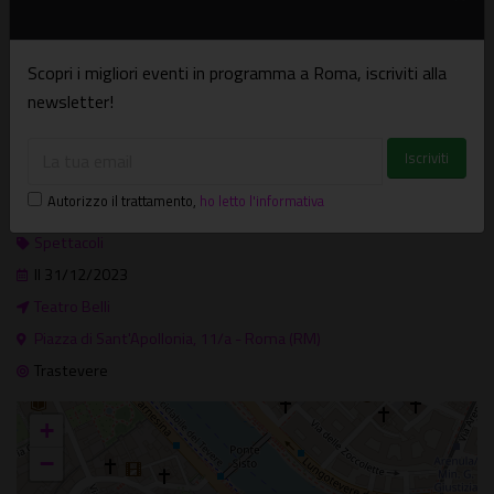
con brindisi, lenticchie e cotechino
Scopri i migliori eventi in programma a Roma, iscriviti alla
Info:
newsletter!
tel. 065894875
info@teatrobelli.it
www.teatrobelli.it
Autorizzo il trattamento
,
ho letto l'informativa
Dove e quando
Spettacoli
Il 31/12/2023
Teatro Belli
Piazza di Sant'Apollonia, 11/a - Roma (RM)
Trastevere
+
−