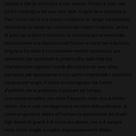
tempo, e che lei era l'unica a non saperlo. Rimasta sola, con
l'unica compagnia del suo cane Jack, Angela deve imparare a
fare i conti con la sua nuova condizione di "single involontaria".
Alternando la rabbia nei confronti del marito traditore, attimi
di gioia per la libertà ritrovata, la speranza per un'eventuale
riconciliazione e la riluttanza nel firmare le carte per il divorzio,
Angela ci fa ridere e commuovere mentre racconta le sue
avventure per ricostruire la propria vita; dalla help line
telefonica per aspiranti suicidi alla visita in un sexy shop,
passando per appuntamenti con uomini improbabili e pacchetti
vacanze per single. Il tutto accompagnato dai fuochi
d'artificio che scandiscono il passare del tempo.
Una trama semplice, ma assai frequente nella vita di molte
donne, che si cala con leggerezza nei temi della solitudine, di
come un genitore debba affrontare la separazione dai propri
figli diventati grandi e di come una donna, che si è sempre
vista come moglie e madre, improvvisamente debba