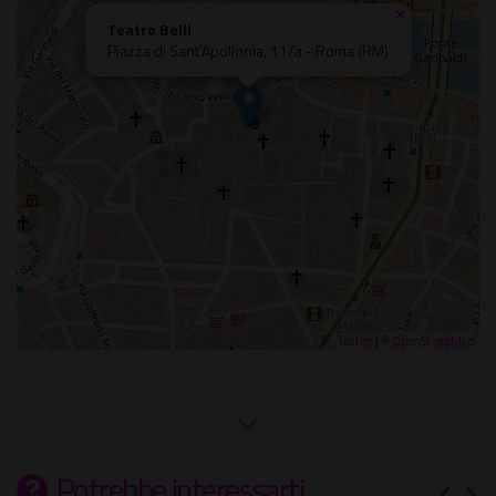
×
Teatro Belli
Piazza di Sant'Apollonia, 11/a - Roma (RM)
Leaflet
| ©
OpenStreetMap
Potrebbe interessarti