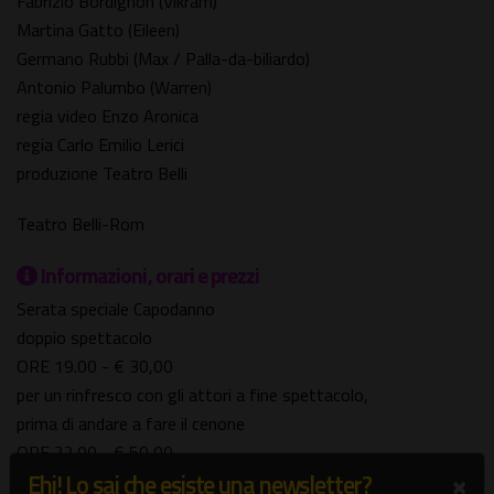
Fabrizio Bordignon (Vikram)
Martina Gatto (Eileen)
Germano Rubbi (Max / Palla-da-biliardo)
Antonio Palumbo (Warren)
regia video Enzo Aronica
regia Carlo Emilio Lerici
produzione Teatro Belli
Teatro Belli-Rom
Informazioni, orari e prezzi
Serata speciale Capodanno
doppio spettacolo
ORE 19.00 - € 30,00
per un rinfresco con gli attori a fine spettacolo,
prima di andare a fare il cenone
ORE 22.00 - € 50,00
×
Ehi! Lo sai che esiste una newsletter?
per festeggiare insieme la mezzanotte