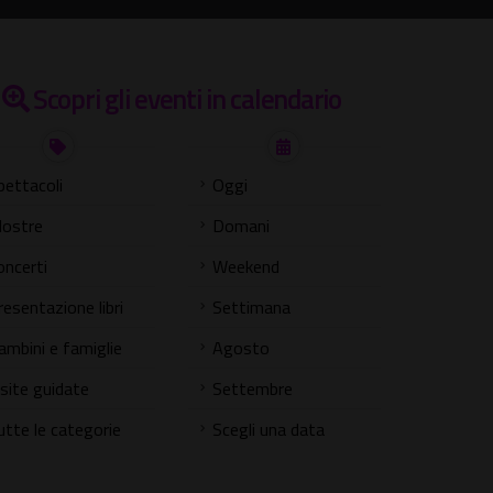
Scopri gli eventi in calendario
pettacoli
Oggi
ostre
Domani
oncerti
Weekend
resentazione libri
Settimana
ambini e famiglie
Agosto
isite guidate
Settembre
utte le categorie
Scegli una data