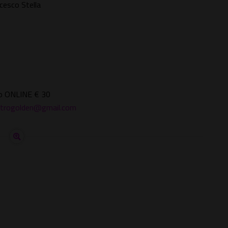
cesco Stella
ero ONLINE € 30
atrogolden@gmail.com