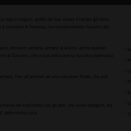
uo regno magico, quello del suo vivaio: il tempo gli viene
non è sinonimo di frenesia, ma semplicemente fa parte del
nni, donna in carriera, sempre al lavoro, anche quando
S
ente di Giacomo, che a sua volta vive la sua vita cadenzata
M
C
rontano, fino ad arrivare ad una soluzione finale, che può
P
B
V
ortanza del confronto con gli altri, che vuole spingere, tra
à" della nostra vita.
T