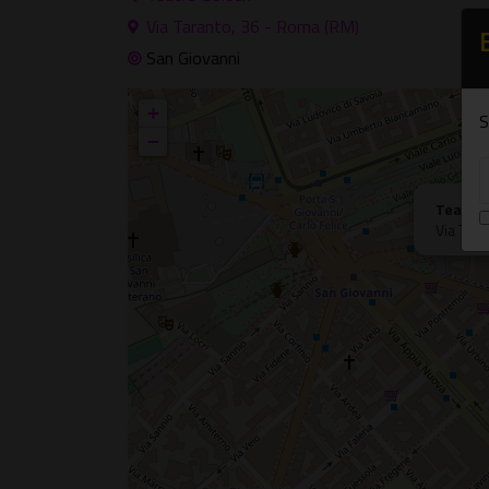
Via Taranto, 36 - Roma (RM)
San Giovanni
+
S
−
Teatro
Via Tar