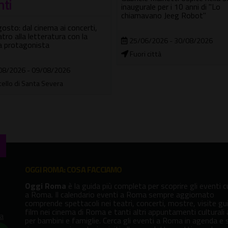
rale per i 10 anni di "Lo
Spettacoli dal vivo, musica, co
avano Jeeg Robot"
e benessere termale
06/2026 - 30/08/2026
26/06/2026 - 28/08/2026
i città
Fuori città
OGGI ROMA: COSA FACCIAMO
Oggi Roma
è la guida più completa per scoprire gli eventi cu
a Roma. Il calendario eventi a Roma sempre aggiornato
comprende spettacoli nei teatri, concerti, mostre, visite gu
film nei cinema di Roma e tanti altri appuntamenti culturali
va
per bambini e famiglie. Cerca gli eventi a Roma in agenda e 