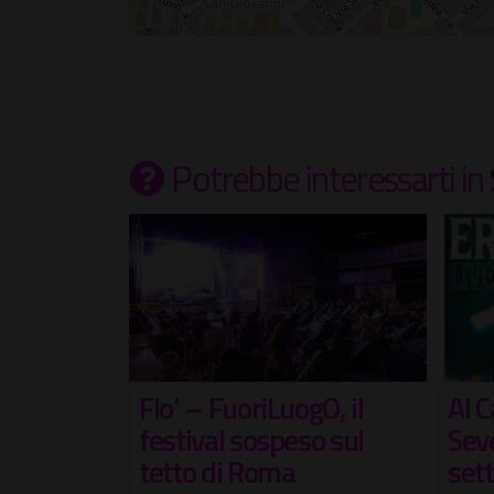
Potrebbe interessarti
in
gO, il
Al Castello di Santa
Are
o sul
Severa un'altra
Tre
settimana di grandi
Gabrie