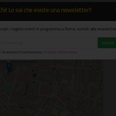
Ehi! Lo sai che esiste una newsletter?
copri i migliori eventi in programma a Roma, iscriviti alla newsletter
×
 Golden
Autorizzo il trattamento
,
ho letto l'informativa
anto, 36 - Roma (RM)