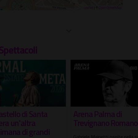
Leaflet
| ©
OpenStreetMap
Spettacoli
na Palma di
Terme dei Papi Su
vignano Romano
Live Show – Notti di
Musica e Comicità
le Mainetti ospite nella serata