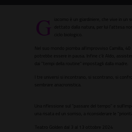
G
iacomo è un giardiniere, che vive in un s
dettato dalla natura, per lui l'attesa 
ciclo biologico.
Nel suo mondo piomba all'improvviso Camilla, 40 a
potrebbe essere in pausa. Infine c'è Aldo, assist
dai "tempi della routine" impostagli dalla madre.
I tre universi si incontrano, si scontrano, si conf
sembrare anacronistica.
Una riflessione sul "passare del tempo" e sull'imp
una risata ed un sorriso, a riconsiderare le "priorit
Teatro Golden dal 3 al 13 ottobre 2024