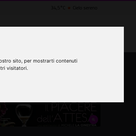
34,5°C
Cielo sereno
LTRI EVENTI ˅
CINEMA ˅
ostro sito, per mostrarti contenuti
ri visitatori.