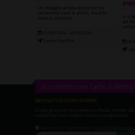
eventi
inaugu
ota con un
chiam
ti, tra arte,
4-9 agosto: dal cinema ai concerti,
dal teatro alla letteratura con la
25/
cultura protagonista
Fuor
2026
04/08/2026 - 09/08/2026
Castello di Santa Severa
In contatto con l'arte di Roma
NEWSLETTER EVENTI DI ROMA
Scopri gli eventi del weekend a Roma, iscriviti alla
newsletter con i migliori eventi in programma.
Autorizzo il trattamento
,
ho letto l'informati