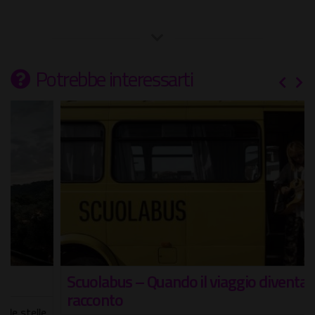
Potrebbe interessarti
Scuolabus – Quando il viaggio diventa
racconto