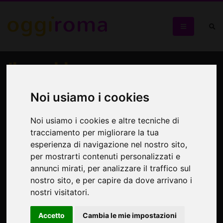
Il secchio
Un testo di particolare intensità nella Settimana della
Noi usiamo i cookies
Memoria
Noi usiamo i cookies e altre tecniche di
tracciamento per migliorare la tua
esperienza di navigazione nel nostro sito,
per mostrarti contenuti personalizzati e
annunci mirati, per analizzare il traffico sul
nostro sito, e per capire da dove arrivano i
nostri visitatori.
Accetto
Cambia le mie impostazioni