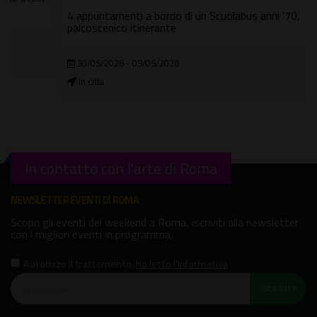
4 appuntamenti a bordo di un Scuolabus anni '70,
palcoscenico itinerante
30/05/2026 - 09/09/2026
In città
In contatto con l'arte di Roma
NEWSLETTER EVENTI DI ROMA
Scopri gli eventi del weekend a Roma, iscriviti alla newsletter
con i migliori eventi in programma.
Autorizzo il trattamento
,
ho letto l'informativa
ISCRIVITI!