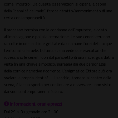
come “mostro”. Da queste osservazioni si dipana la teoria
della “banalità del male”, feroce ritratto/ammonimento di una
certa contemporaneità.
Il processo termina con la condanna dell’imputato, avviato
all’impiccagione e poi alla cremazione. Le sue ceneri verranno
raccolte in un secchio e gettate da una nave fuori delle acque
territoriali di Israele. L’ultima scena vede due esecutori che
rovesciano le ceneri fuori dal parapetto di una nave, guardati a
vista (in una chiave simbolico/surreale) dai due personaggi
della cornice narrativa ricorrente. L’enigmatico Ettore può ora
svelare la propria identità..... Il secchio, tornato al centro della
scena, è la sua sporta per continuare a osservare –non visto
dai suoi contemporanei- il futuro.
Informazioni, orari e prezzi
Dal 29 al 31 gennaio ore 21.00