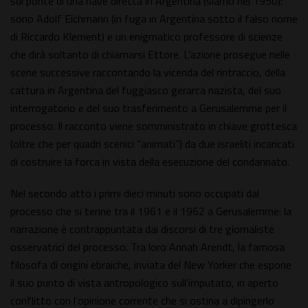
sul ponte di una nave diretta in Argentina (siamo nel 1950):
sono Adolf Eichmann (in fuga in Argentina sotto il falso nome
di Riccardo Klement) e un enigmatico professore di scienze
che dirà soltanto di chiamarsi Ettore. L’azione prosegue nelle
scene successive raccontando la vicenda del rintraccio, della
cattura in Argentina del fuggiasco gerarca nazista, del suo
interrogatorio e del suo trasferimento a Gerusalemme per il
processo. Il racconto viene somministrato in chiave grottesca
(oltre che per quadri scenici “animati”) da due israeliti incaricati
di costruire la forca in vista della esecuzione del condannato.
Nel secondo atto i primi dieci minuti sono occupati dal
processo che si tenne tra il 1961 e il 1962 a Gerusalemme: la
narrazione è contrappuntata dai discorsi di tre giornaliste
osservatrici del processo. Tra loro Annah Arendt, la famosa
filosofa di origini ebraiche, inviata del New Yorker che espone
il suo punto di vista antropologico sull’imputato, in aperto
conflitto con l’opinione corrente che si ostina a dipingerlo