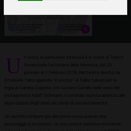
U
n testo di particolare intensità è in scena al Teatro
Arvalia nella Settimana della Memoria, dal 29
gennaio al 1 febbraio 2015. Nel teatro diretto da
Emanuele Faina approda “Il secchio” di Fabio Salvati per la
regia di Daniela Coppola, con Luciano Ciamillo nelle vesti del
protagonista Adolf Eichmann, il criminale nazista addetto alle
deportazioni degli ebrei nei campi di concentramento.
Un secchio compare già alla prima scena quando due
personaggi si incrociano –in una cornice narrativa ricorrente-