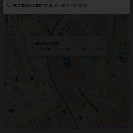
Portuense
Autorizzo il trattamento
,
ho letto l'informativa
+
−
×
Teatro Arvalia
Via Quirino Majorana, 139 - Roma (RM)
Leaflet
| ©
OpenStreetMap