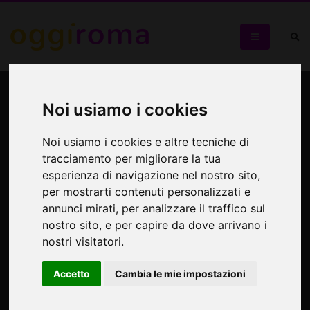
Il Teatro delle Marionette
Noi usiamo i cookies
degli Accettella
Noi usiamo i cookies e altre tecniche di
Il Monopilo delle marionette
tracciamento per migliorare la tua
esperienza di navigazione nel nostro sito,
per mostrarti contenuti personalizzati e
annunci mirati, per analizzare il traffico sul
nostro sito, e per capire da dove arrivano i
nostri visitatori.
Accetto
Cambia le mie impostazioni