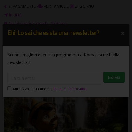
A PAGAMENTO
PER FAMIGLIE
DI GIORNO
In città
Via Giovanni Genocchi, 15 Roma
×
Ehi! Lo sai che esiste una newsletter?
Scopri i migliori eventi in programma a Roma, iscriviti alla
newsletter!
Potrebbe interessarti
Autorizzo il trattamento
,
ho letto l'informativa