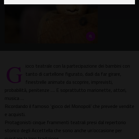
G
ioco teatrale con la partecipazione dei bambini con
tanto di cartellone figurato, dadi da far girare,
finestrelle animate da scoprire, imprevisti,
probabilità, penitenze …. E soprattutto marionette, attori,
musica …
Ricordando il famoso ‘gioco del Monopoli’ che prevede vendite
e acquisti.
Protagonisti cinque frammenti teatrali presi dal repertorio
storico degli Accettella che sono anche un’occasione per
rivisitare la loro tradizione.