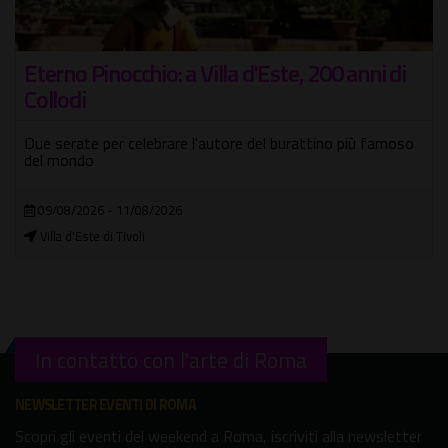
d'Este, 200 anni di
VILLÆ 2026 un'estate di ar
musica e cultura nei siti 
 del burattino più famoso
Le VILLÆ di Tivoli si accendono di ser
settembre
21/06/2026 - 30/09/2026
Fuori città
In contatto con l'arte di Roma
NEWSLETTER EVENTI DI ROMA
Scopri gli eventi del weekend a Roma, iscriviti alla newsletter