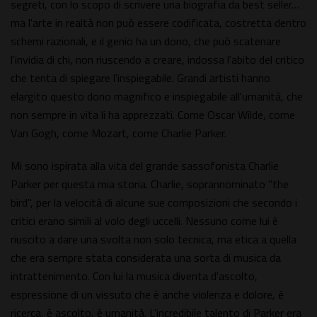
segreti, con lo scopo di scrivere una biografia da best seller…
ma l'arte in realtà non può essere codificata, costretta dentro
schemi razionali, e il genio ha un dono, che può scatenare
l'invidia di chi, non riuscendo a creare, indossa l'abito del critico
che tenta di spiegare l'inspiegabile. Grandi artisti hanno
elargito questo dono magnifico e inspiegabile all'umanità, che
non sempre in vita li ha apprezzati. Come Oscar Wilde, come
Van Gogh, come Mozart, come Charlie Parker.
Mi sono ispirata alla vita del grande sassofonista Charlie
Parker per questa mia storia. Charlie, soprannominato "the
bird", per la velocità di alcune sue composizioni che secondo i
critici erano simili al volo degli uccelli. Nessuno come lui è
riuscito a dare una svolta non solo tecnica, ma etica a quella
che era sempre stata considerata una sorta di musica da
intrattenimento. Con lui la musica diventa d'ascolto,
espressione di un vissuto che è anche violenza e dolore, è
ricerca, è ascolto, è umanità. L'incredibile talento di Parker era