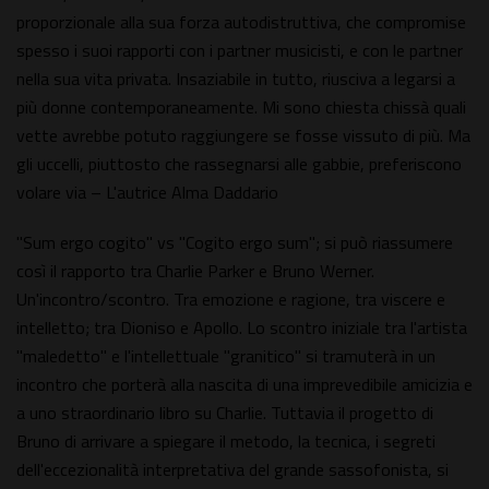
proporzionale alla sua forza autodistruttiva, che compromise
spesso i suoi rapporti con i partner musicisti, e con le partner
nella sua vita privata. Insaziabile in tutto, riusciva a legarsi a
più donne contemporaneamente. Mi sono chiesta chissà quali
vette avrebbe potuto raggiungere se fosse vissuto di più. Ma
gli uccelli, piuttosto che rassegnarsi alle gabbie, preferiscono
volare via – L'autrice Alma Daddario
"Sum ergo cogito" vs "Cogito ergo sum"; si può riassumere
così il rapporto tra Charlie Parker e Bruno Werner.
Un'incontro/scontro. Tra emozione e ragione, tra viscere e
intelletto; tra Dioniso e Apollo. Lo scontro iniziale tra l'artista
"maledetto" e l'intellettuale "granitico" si tramuterà in un
incontro che porterà alla nascita di una imprevedibile amicizia e
a uno straordinario libro su Charlie. Tuttavia il progetto di
Bruno di arrivare a spiegare il metodo, la tecnica, i segreti
dell'eccezionalità interpretativa del grande sassofonista, si