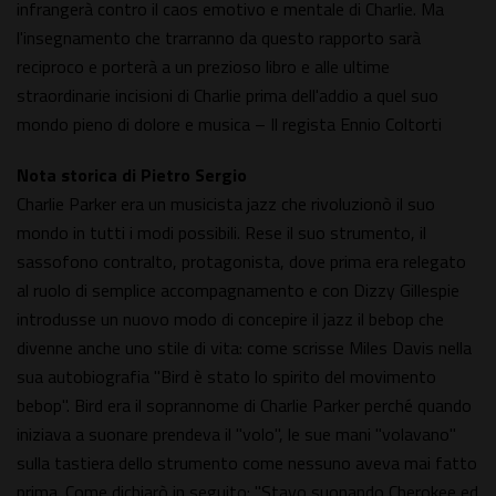
infrangerà contro il caos emotivo e mentale di Charlie. Ma
l'insegnamento che trarranno da questo rapporto sarà
reciproco e porterà a un prezioso libro e alle ultime
straordinarie incisioni di Charlie prima dell'addio a quel suo
mondo pieno di dolore e musica – Il regista Ennio Coltorti
Nota storica di Pietro Sergio
Charlie Parker era un musicista jazz che rivoluzionò il suo
mondo in tutti i modi possibili. Rese il suo strumento, il
sassofono contralto, protagonista, dove prima era relegato
al ruolo di semplice accompagnamento e con Dizzy Gillespie
introdusse un nuovo modo di concepire il jazz il bebop che
divenne anche uno stile di vita: come scrisse Miles Davis nella
sua autobiografia "Bird è stato lo spirito del movimento
bebop". Bird era il soprannome di Charlie Parker perché quando
iniziava a suonare prendeva il "volo", le sue mani "volavano"
sulla tastiera dello strumento come nessuno aveva mai fatto
prima. Come dichiarò in seguito: "Stavo suonando Cherokee ed