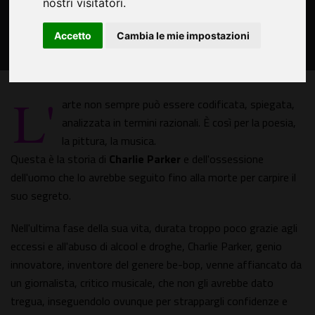
nostri visitatori.
Accetto
Cambia le mie impostazioni
L'
arte non sempre può essere codificata, spiegata,
analizzata in termini razionali. È così per la poesia,
la pittura, la musica.
Questa è la storia di
Charlie Parker
e dell'ossessione
dell'uomo che lo avrebbe seguito fino alla morte per carpire il
suo segreto.
Nell'ultima fase della sua vita, durata troppo poco grazie agli
eccessi e all'abuso di alcool e droghe, Charlie Parker, genio
innovatore, inventore del genere be-bop, venne affiancato da
un giornalista, critico musicale, che non gli avrebbe dato
tregua, inseguendolo ovunque per strappargli confidenze e