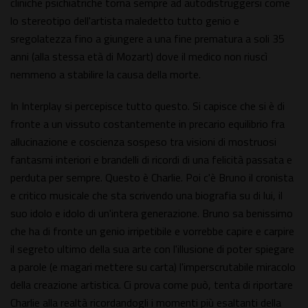
cliniche psichiatriche torna sempre ad autodistruggersi come
lo stereotipo dell'artista maledetto tutto genio e
sregolatezza fino a giungere a una fine prematura a soli 35
anni (alla stessa età di Mozart) dove il medico non riuscì
nemmeno a stabilire la causa della morte.
In Interplay si percepisce tutto questo. Si capisce che si è di
fronte a un vissuto costantemente in precario equilibrio fra
allucinazione e coscienza sospeso tra visioni di mostruosi
fantasmi interiori e brandelli di ricordi di una felicità passata e
perduta per sempre. Questo è Charlie. Poi c'è Bruno il cronista
e critico musicale che sta scrivendo una biografia su di lui, il
suo idolo e idolo di un'intera generazione. Bruno sa benissimo
che ha di fronte un genio irripetibile e vorrebbe capire e carpire
il segreto ultimo della sua arte con l'illusione di poter spiegare
a parole (e magari mettere su carta) l'imperscrutabile miracolo
della creazione artistica. Ci prova come può, tenta di riportare
Charlie alla realtà ricordandogli i momenti più esaltanti della