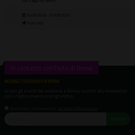
sul Lago di Nemi
14/06/2026 - 05/09/2026
Fuori città
In contatto con l'arte di Roma
NEWSLETTER EVENTI DI ROMA
Scopri gli eventi del weekend a Roma, iscriviti alla newsletter
con i migliori eventi in programma.
Autorizzo il trattamento
,
ho letto l'informativa
ISCRIVITI!