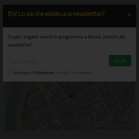
×
Ehi! Lo sai che esiste una newsletter?
+
−
Scopri i migliori eventi in programma a Roma, iscriviti alla
×
Teatro Petrolini
newsletter!
Via Rubattino, 5 - Roma (RM)
Autorizzo il trattamento
,
ho letto l'informativa
Leaflet
| ©
OpenStreetMap