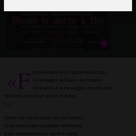
«F
urtiva mano di un fantasma occulto
fra le pieghe del buio e del torpore
mi scuote, e io mi sveglio, ma nel cuore
notturno non trovo gesto o volto.
(…)
Sento che niente sono, se non l'ombra
Di un volto imperscrutabile nell'ombra:
e per assenza esisto, come il vuoto.