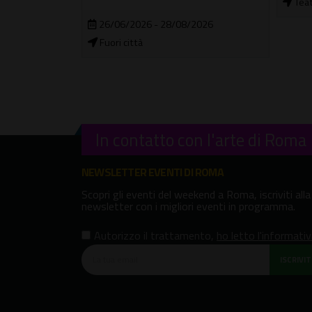
Teatro Brancaccio
In c
2026
In contatto con l'arte di Roma
NEWSLETTER EVENTI DI ROMA
Scopri gli eventi del weekend a Roma, iscriviti alla
newsletter con i migliori eventi in programma.
Autorizzo il trattamento
,
ho letto l'informati
ISCRIVITI