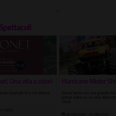
Spettacoli
ricane Motor Show
Scuolabus – Quando 
viaggio diventa racc
'anno con una grande novità:
 salire su un vero Monster
4 appuntamenti a bordo di un
Scuolabus anni '70, palcosceni
itinerante
08/2026 - 30/08/2026