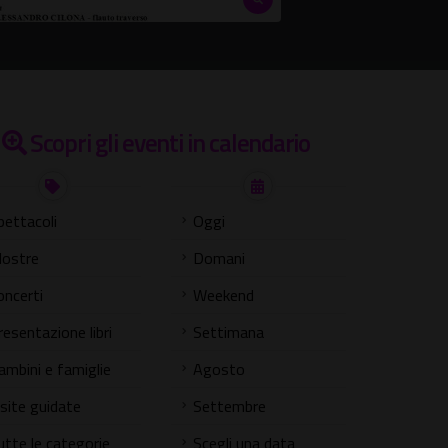
Scopri gli eventi in calendario
pettacoli
Oggi
ostre
Domani
oncerti
Weekend
resentazione libri
Settimana
ambini e famiglie
Agosto
isite guidate
Settembre
utte le categorie
Scegli una data