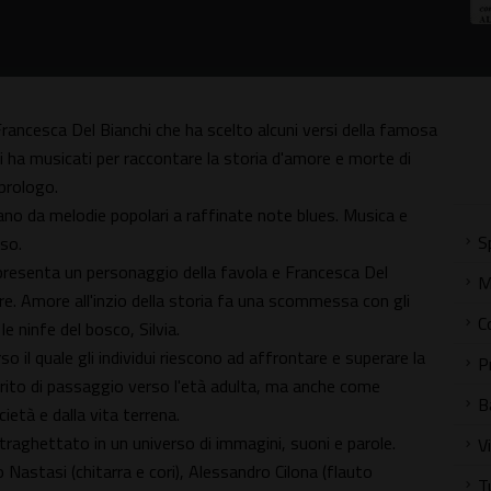
Francesca Del Bianchi che ha scelto alcuni versi della famosa
i ha musicati per raccontare la storia d'amore e morte di
 prologo.
ano da melodie popolari a raffinate note blues. Musica e
S
sso.
presenta un personaggio della favola e Francesca Del
M
more. Amore all'inzio della storia fa una scommessa con gli
C
le ninfe del bosco, Silvia.
il quale gli individui riescono ad affrontare e superare la
P
rito di passaggio verso l'età adulta, ma anche come
B
ietà e dalla vita terrena.
 traghettato in un universo di immagini, suoni e parole.
V
 Nastasi (chitarra e cori), Alessandro Cilona (flauto
T