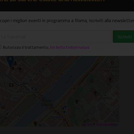
copri i migliori eventi in programma a Roma, iscriviti alla newsletter
×
tevere
 Settesoli, 3 - Roma (RM)
Autorizzo il trattamento
,
ho letto l'informativa
Leaflet
| ©
OpenStreetMap