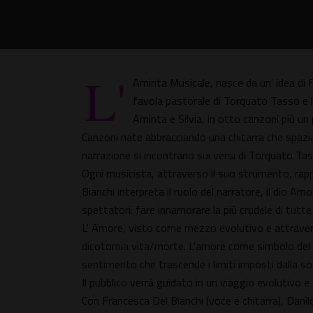
L'
Aminta Musicale, nasce da un' idea di 
favola pastorale di Torquato Tasso e l
Aminta e Silvia, in otto canzoni più un
Canzoni nate abbracciando una chitarra che spazi
narrazione si incontrano sui versi di Torquato Ta
Ogni musicista, attraverso il suo strumento, rap
Bianchi interpreta il ruolo del narratore, il dio A
spettatori: fare innamorare la più crudele di tutte 
L' Amore, visto come mezzo evolutivo e attraverso 
dicotomia vita/morte. L'amore come simbolo del 
sentimento che trascende i limiti imposti dalla soc
Il pubblico verrà guidato in un viaggio evolutivo e
Con Francesca Del Bianchi (voce e chitarra), Danilo