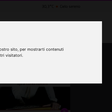
30,3°C
Cielo sereno
LTRI EVENTI ˅
CINEMA ˅
ostro sito, per mostrarti contenuti
ri visitatori.