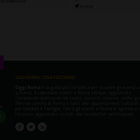
ittà
30/05/2026 - 09/09/2026
In città
OGGI ROMA: COSA FACCIAMO
Oggi Roma
è la guida più completa per scoprire gli eventi cu
a Roma. Il calendario eventi a Roma sempre aggiornato
comprende spettacoli nei teatri, concerti, mostre, visite gu
film nei cinema di Roma e tanti altri appuntamenti culturali
va
per bambini e famiglie. Cerca gli eventi a Roma in agenda e 
rimanere aggiornato iscriviti alla newsletter settimanale.
!