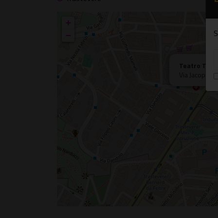
+
S
−
Teatro Tras
Via Jacopa dè