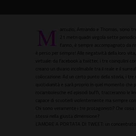
M
arcuzio, Armando e Thomas, sono tre 
21 metri quadri virgola sette periodic
fanno, è sempre accompagnato da ris
è perso per sempre! Alle negatività della loro vita
virtuale: da facebook a twitter, i tre coinquilini 
creano un divario incolmabile tra il reale e il sur
collocazione. Ad un certo punto della storia, i tre
quotidianità e sarà proprio in quel momento che pe
rocambolesche ed episodi buffi, tracceranno le lin
capace di scuoterli violentemente ma sempre con
Chi sono veramente i tre protagonisti? Che cosa 
stessi nella giusta dimensione?
L’AMORE A PORTATA DI TWEET: un concentrato d’ir