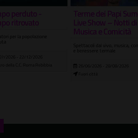
me dei Papi Summer
Artisti a Villa Borgh
 Show – Notti di
#3
ica e Comicità
Ciclo di incontri su Arte e Natur
coli dal vivo, musica, comicità
essere termale
18/06/2026 - 16/10/2026
Museo Carlo Bilotti - Aranciera d
06/2026 - 28/08/2026
Borghese
i città