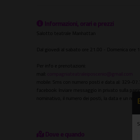
Informazioni, orari e prezzi
Salotto teatrale Manhattan
Dal giovedi al sabato ore 21.00 - Domenica ore 
Per info e prenotazioni:
mail:
compagniateatraleiposcenio@gmail.com
mobile: Sms con numero posti e data al: 329-07
facebook: Inviare messaggio in privato sulla pagi
nominativo, il numero dei posti, la data e un recap
S
Dove e quando