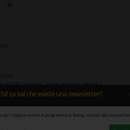
18.00
.76.939
na ufficiale Compagnia Teatrale Iposcenio indicando il
ito telefonico.
Ehi! Lo sai che esiste una newsletter?
copri i migliori eventi in programma a Roma, iscriviti alla newsletter