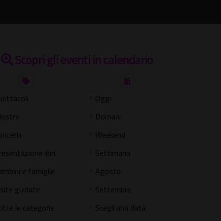
Scopri gli eventi in calendario
pettacoli
Oggi
ostre
Domani
oncerti
Weekend
resentazione libri
Settimana
ambini e famiglie
Agosto
isite guidate
Settembre
utte le categorie
Scegli una data