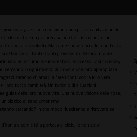
giovani ragazzi che condividono una piccola abitazione di
o. La loro vita è un po’ precaria perchè tutto quello che
ultati poco stimolanti. Ma come spesso accade, non tutto
, si affiancano i tanti trionfi provenienti dal loro mondo
S
continuano ad accumulare inarrestabili successi. Così facendo,
reale, cercando in ogni mondo di trovare una loro appropriata
M
 ragazzi saranno chiamati a fare i conti con la loro vera
C
r loro tutto cambierà. Un turbinio di situazioni
ee guide della loro nuova vita. Una nuova visione delle cose,
P
 un pizzico di sano umorismo.
B
stanno cercando? In che modo riusciranno a ritrovare se
V
onia e comicità a portata di click… e non solo!
T