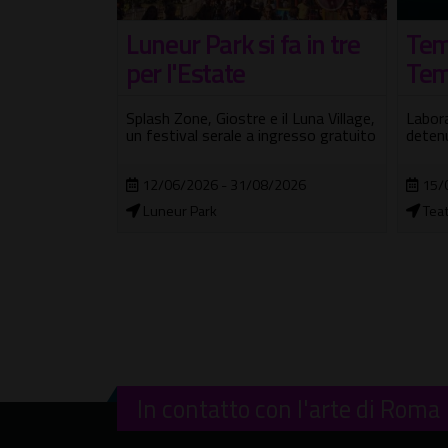
fa in tre
Tempo perduto -
Ter
Tempo ritrovato
Live
Mus
l Luna Village,
Laboratori per la popolazione
gresso gratuito
detenuta
Spetta
e ben
2026
15/07/2026 - 22/12/2026
Teatro della C.C. Roma Rebibbia
26/
Fuor
In contatto con l'arte di Roma