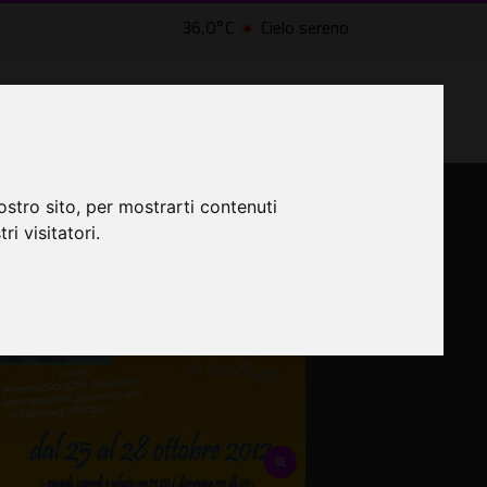
36,0°C
Cielo sereno
LTRI EVENTI ˅
CINEMA ˅
ostro sito, per mostrarti contenuti
ri visitatori.