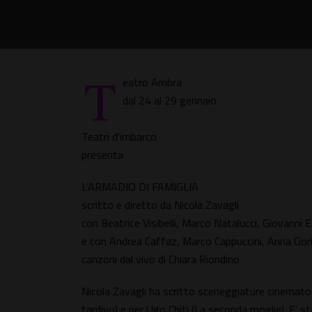
T
eatro Ambra
dal 24 al 29 gennaio
Teatri d'imbarco
presenta
L’ARMADIO DI FAMIGLIA
scritto e diretto da Nicola Zavagli
con Beatrice Visibelli, Marco Natalucci, Giovanni 
e con Andrea Caffaz, Marco Cappuccini, Anna Gori
canzoni dal vivo di Chiara Riondino
Nicola Zavagli ha scritto sceneggiature cinematogr
tardivo) e per Ugo Chiti (La seconda moglie). E' st