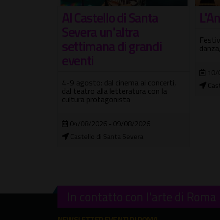
Santa
L'Angelo e la luna
Teat
a
edi
Festival di circo contemporaneo,
randi
danza, musica e teatro
Grandi
italia
Nemi
10/07/2026 - 04/10/2026
ai concerti,
Castel Sant'Angelo
ura con la
14/
Fuor
2026
ra
In contatto con l'arte di Roma
NEWSLETTER EVENTI DI ROMA