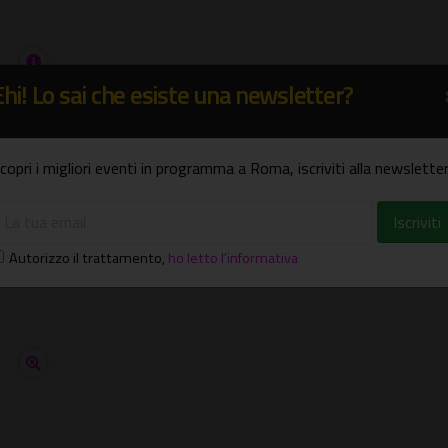
Ehi! Lo sai che esiste una newsletter?
copri i migliori eventi in programma a Roma, iscriviti alla newsletter
173900
Autorizzo il trattamento
,
ho letto l'informativa