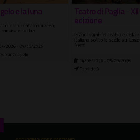
ro di Paglia - XII
Heroides – Donne c
zione
svelano la fragilità d
eroi
 nomi del teatro e della musica
na sotto le stelle sul Lago di
Sette giorni per cinque spettaco
cui tre Prime nazionali, e un C
06/2026 - 05/09/2026
31/07/2026 - 08/08/2026
i città
Fuori città
OGGI ROMA: COSA FACCIAMO