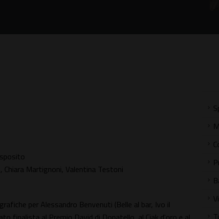
S
M
C
Esposito
P
, Chiara Martignoni, Valentina Testoni
B
V
afiche per Alessandro Benvenuti (Belle al bar, Ivo il
T
ato finalista al Premio David di Donatello, al Ciak d'oro e al