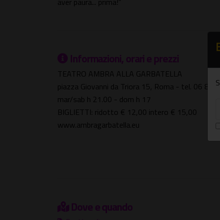
aver paura... prima!”
Informazioni, orari e prezzi
TEATRO AMBRA ALLA GARBATELLA
S
piazza Giovanni da Triora 15, Roma - tel. 06 81
mar/sab h 21.00 - dom h 17
BIGLIETTI: ridotto € 12,00 intero € 15,00
www.ambragarbatella.eu
Dove e quando