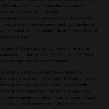
003 fonda a Firenze, con l'attrice Beatrice Visibelli la
ente alla drammaturgia e alla regia.
Un armadio cela il nascondiglio di speranza che servirà per
la salvezza. Sullo sfondo una guerra che tutto travolge con
ola con i suoi figli, la sua famiglia, che diventa l’inaspettata
ispetto per la vita.
del Canto di Ulisse, che gira di giorno e di notte, e corre
piombano in casa all’improvviso. “Ebrei? Come ebrei?” Cosa
 agli altri e proteggere la propria famiglia?
, tingendosi di giallo con un finale a sorpresa, in una
Un noir a tinte civili che scivola lungo il filo delle emozioni,
i della drammaturgia popolare, a volte tragica, a volte
pitante affresco di una città, di un momento della nostra
iorentino e napoletano - che si rifà alla tradizione di Napoli
 la guerra in casa. Per ricordarci che “della guerra bisogna