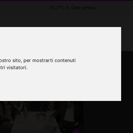
31,7°C
Cielo sereno
LTRI EVENTI ˅
CINEMA ˅
lle Civette
ostro sito, per mostrarti contenuti
ri visitatori.