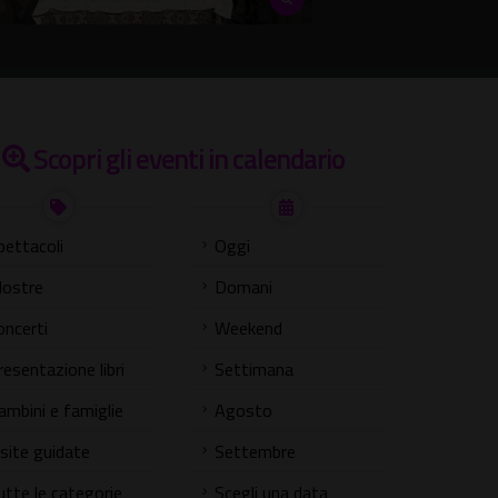
Scopri gli eventi in calendario
pettacoli
Oggi
ostre
Domani
oncerti
Weekend
resentazione libri
Settimana
ambini e famiglie
Agosto
isite guidate
Settembre
utte le categorie
Scegli una data