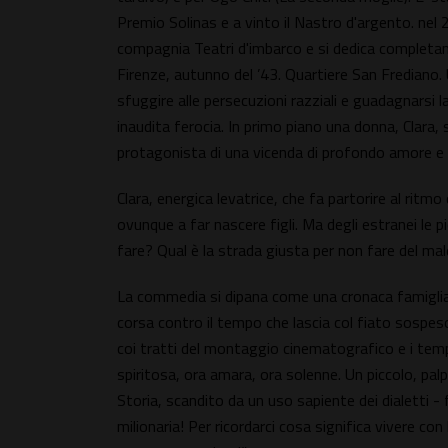
Premio Solinas e a vinto il Nastro d'argento. nel 2
compagnia Teatri d'imbarco e si dedica completam
Firenze, autunno del ’43. Quartiere San Frediano. 
sfuggire alle persecuzioni razziali e guadagnarsi 
inaudita ferocia. In primo piano una donna, Clara, s
protagonista di una vicenda di profondo amore e r
Clara, energica levatrice, che fa partorire al ritmo 
ovunque a far nascere figli. Ma degli estranei le 
fare? Qual è la strada giusta per non fare del male
La commedia si dipana come una cronaca famigliare
corsa contro il tempo che lascia col fiato sospeso. 
coi tratti del montaggio cinematografico e i temp
spiritosa, ora amara, ora solenne. Un piccolo, pal
Storia, scandito da un uso sapiente dei dialetti - f
milionaria! Per ricordarci cosa significa vivere con