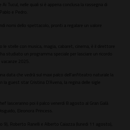
 Ai Tucul, nelle quali si è appena conclusa la rassegna di
 Pablo e Pedro.
andi nomi dello spettacolo, pronti a regalare un valore
le stelle con musica, magia, cabaret, cinema, è il direttore
, ha studiato un programma speciale per lasciare un ricordo
te vacanze 2025.
una data che vedrà sul maxi palco dell'anfiteatro naturale la
 la guest star Cristina D'Avena, la regina delle sigle
Chef lasceranno poi il palco venerdi 8 agosto al Gran Galà
isguido, Eleonora Princess.
o 9), Roberto Ranelli e Alberto Caiazza (lunedi 11 agosto),