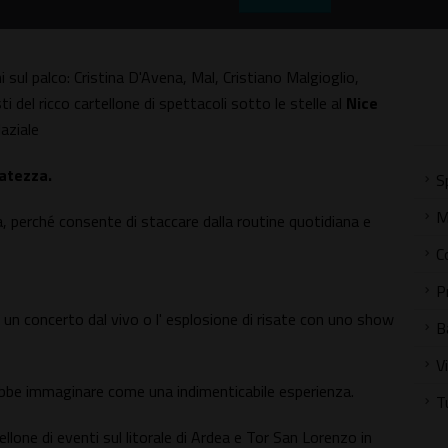
 sul palco: Cristina D'Avena, Mal, Cristiano Malgioglio,
 del ricco cartellone di spettacoli sotto le stelle al
Nice
laziale
ratezza.
S
M
a, perché consente di staccare dalla routine quotidiana e
C
P
un concerto dal vivo o l' esplosione di risate con uno show
B
V
rebbe immaginare come una indimenticabile esperienza.
T
ellone di eventi sul litorale di Ardea e Tor San Lorenzo in