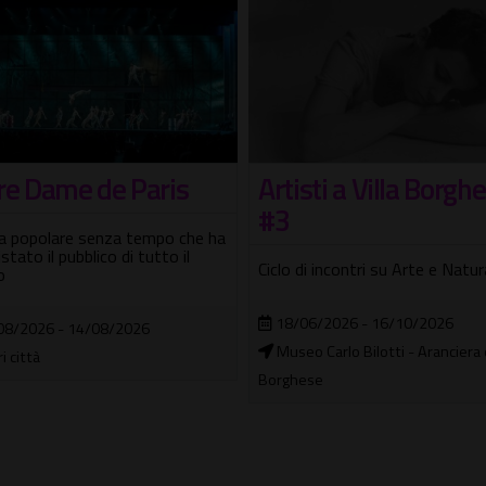
Hurricane Motor S
isti a Villa Borghese
Quest'anno con una grande no
potrai salire su un vero Monst
 di incontri su Arte e Natura
Truck
06/2026 - 16/10/2026
06/08/2026 - 30/08/2026
eo Carlo Bilotti - Aranciera di Villa
In città
hese