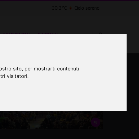
30,3°C
Cielo sereno
LTRI EVENTI ˅
CINEMA ˅
ostro sito, per mostrarti contenuti
ri visitatori.