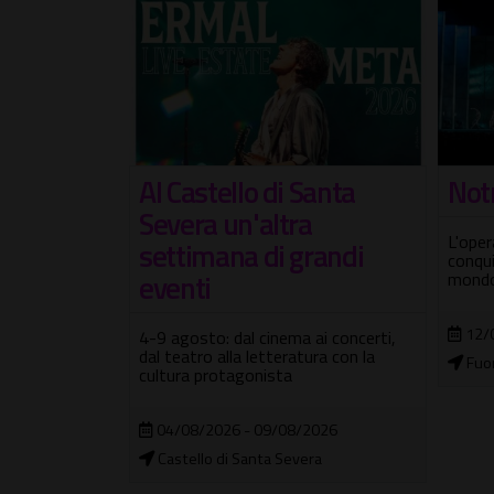
Santa
Notre Dame de Paris
Art
a
#3
L'opera popolare senza tempo che ha
grandi
conquistato il pubblico di tutto il
Ciclo
mondo
18/
12/08/2026 - 14/08/2026
 ai concerti,
tura con la
Mus
Fuori città
Borg
/2026
era