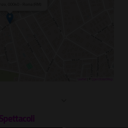
enzo, 00040 - Roma (RM)
Leaflet
| ©
OpenStreetMap
Spettacoli