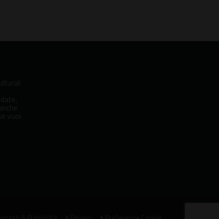
lturali
idate,
 anche
se vuoi
ntatti & Pubblicità
Privacy
Preferenze Cookie