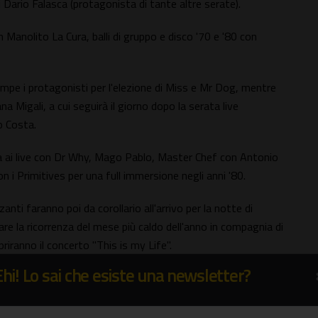
 Dario Falasca (protagonista di tante altre serate).
anolito La Cura, balli di gruppo e disco '70 e '80 con
ampe i protagonisti per l'elezione di Miss e Mr Dog, mentre
Migali, a cui seguirà il giorno dopo la serata live
o Costa.
ema ai live con Dr Why, Mago Pablo, Master Chef con Antonio
n i Primitives per una full immersione negli anni '80.
zanti faranno poi da corollario all'arrivo per la notte di
are la ricorrenza del mese più caldo dell'anno in compagnia di
ranno il concerto "This is my Life".
Ehi! Lo sai che esiste una newsletter?
appuntamento fino al 30 agosto per vivere a pieno ritmo
sere.