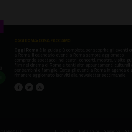
OGGI ROMA: COSA FACCIAMO
Oggi Roma
è la guida più completa per scoprire gli eventi cu
a Roma. Il calendario eventi a Roma sempre aggiornato
comprende spettacoli nei teatri, concerti, mostre, visite gu
film nei cinema di Roma e tanti altri appuntamenti culturali
va
per bambini e famiglie. Cerca gli eventi a Roma in agenda e 
rimanere aggiornato iscriviti alla newsletter settimanale.
!
07609981001
Location
Strutture
Mappa
Co