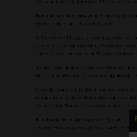
Alessandro Di Carlo (mercoledi 13) con apertura di
Non mancheranno: animazione. Schiuma party con M
Umberto Sly e tanti altri appuntamenti.
Ai Tucul invece l'1 agosto saranno gli amici a 4 z
sabato 2 ci sarà Marco Colibazzi Show con Damiana 
orchestra con Tony Gullo e il 16 agosto Antonell
Tra proiezioni di film di successo nell'arena cin
Delle Donne, il 9 agosto saliranno sul palco Mal co
Cacce al tesoro, sfilate di carri, musical, notti dan
ferragosto di Cristiano Malgioglio, pronto a color
Antonio Delle Donne e Lorenzo Sebastiano che apri
In entrambe le location ogni sera è previsto un 
l'atmosfera estiva per un pieno di sorrisi e benes