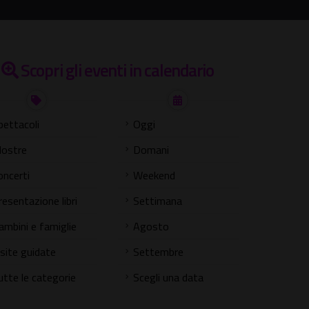
Scopri gli eventi in calendario
pettacoli
Oggi
ostre
Domani
oncerti
Weekend
resentazione libri
Settimana
ambini e famiglie
Agosto
isite guidate
Settembre
utte le categorie
Scegli una data