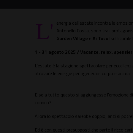
L'
energia dell'estate incontra le emozioni
Antonello Costa, sono tra i protagonisti
Garden Village
e
Ai Tucul
sul litorale 
1 - 31 agosto 2025 / Vacanze, relax, spensie
L'estate è la stagione spettacolare per eccellenz
ritrovare le energie per rigenerare corpo e anima.
E se a tutto questo si aggiungesse l'emozione di 
comico?
Allora lo spettacolo sarebbe doppio, anzi si pot
Ed è con questi presupposti che parte il ricco cart