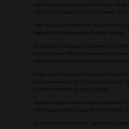
due storiche location come Il Nice Garden Village e
luglio con tanti grandi nomi come Manuela Villa e
Dall'1 agosto un calendario di alto profilo con gr
aggiunto all'intrattenimento formato famiglia.
Ideatore della rassegna, che propone serate sotto 
artistico Daniele Micelli che, insieme al suo team
indelebile al pubblico e non far dimenticare ques
Al Nice Garden è grande l'attesa per il 2 agosto, 
travolgente energia de "La Posta di Sonia 2.0" con
cartoon amatissima da grandi e piccini.
Nei giorni a seguire festival e giochi alla Master 
della Magia con Mago Lupis, Matteo Fraziano, I D
Un mese di risate anche con i Carta Bianca (Sabat