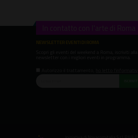
In contatto con l'arte di Roma
NEWSLETTER EVENTI DI ROMA
Scopri gli eventi del weekend a Roma, iscriviti alla
newsletter con i migliori eventi in programma.
Autorizzo il trattamento
,
ho letto l'informati
ISCRIVITI
Iniziativa di
Novacomitalia S.r.l.
P.IVA 