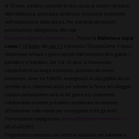
ai 10 anni, saranno coinvolti in una caccia al tesoro nel parco
della biblioteca, preceduta da letture tematiche incentrate
sull'esplorazione della natura. Per entrambi gli incontri,
prenotazione obbligatoria alla mail
ill.laurentina@bibliotechediroma.it
. Presso la
Biblioteca Joyce
Lussu
il
10 luglio
alle
ore 17
è prevista l'
EscapeGame. Il bosco
misterioso,
lettura e gioco ispirati dall'omonimo libro game
.
I
bambini e le bambine, dai 7 ai 10 anni, si troveranno
catapultati in un luogo incantato, popolato da esseri
misteriosi, dove tre folletti, imprigionati in una gabbia da un
terribile orco, chiedono aiuto per salvare la festa del villaggio.
Ciascun partecipante avrà un kit gioco ma solamente
collaborando insieme potranno completare la missione,
affrontando mille insidie per consegnare tutti gli inviti.
Prenotazione obbligatoria:
ill.lussu@bibliotechediroma.it
–
06.45460351.
Programma completo con tutte le iniziative per bambine e