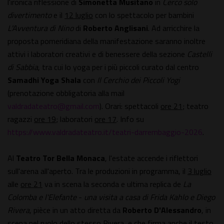
l'ironica riflessione di
Simonetta Musitano
in
Cerco solo
divertimento
e il
12 luglio
con lo spettacolo per bambini
L'Avventura di Nino
di
Roberto Anglisani
. Ad arricchire la
proposta pomeridiana della manifestazione saranno inoltre
attivi i laboratori creativi e di benessere della sezione
Castelli
di Sabbia
, tra cui lo yoga per i più piccoli curato dal centro
Samadhi Yoga Shala
con
Il Cerchio dei Piccoli Yogi
(prenotazione obbligatoria alla mail
valdradateatro@gmail.com
). Orari: spettacoli
ore 21
; teatro
ragazzi
ore 19
; laboratori
ore 17
. Info su
https://www.valdradateatro.it/teatri-darrembaggio-2026
.
Al
Teatro Tor Bella Monaca
, l'estate accende i riflettori
sull'arena all'aperto. Tra le produzioni in programma, il
3 luglio
alle
ore 21
va in scena la seconda e ultima replica de
La
Colomba e l'Elefante
-
una visita a casa di Frida Kahlo e Diego
Rivera
, pièce in un atto diretta da
Roberto D'Alessandro
, in
scena nel ruolo dello stesso Rivera, e che firma anche il testo