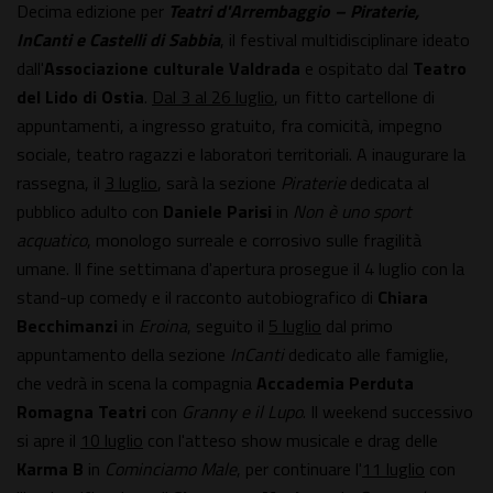
Decima edizione per
Teatri d'Arrembaggio – Piraterie,
InCanti e Castelli di Sabbia
, il festival multidisciplinare ideato
dall'
Associazione culturale Valdrada
e ospitato dal
Teatro
del Lido di Ostia
.
Dal 3 al 26 luglio
, un fitto cartellone di
appuntamenti, a ingresso gratuito, fra comicità, impegno
sociale, teatro ragazzi e laboratori territoriali. A inaugurare la
rassegna, il
3 luglio
, sarà la sezione
Piraterie
dedicata al
pubblico adulto con
Daniele Parisi
in
Non è uno sport
acquatico
, monologo surreale e corrosivo sulle fragilità
umane. Il fine settimana d'apertura prosegue il 4 luglio con la
stand-up comedy e il racconto autobiografico di
Chiara
Becchimanzi
in
Eroina
, seguito il
5 luglio
dal primo
appuntamento della sezione
InCanti
dedicato alle famiglie,
che vedrà in scena la compagnia
Accademia Perduta
Romagna Teatri
con
Granny e il Lupo
. Il weekend successivo
si apre il
10 luglio
con l'atteso show musicale e drag delle
Karma B
in
Cominciamo Male
, per continuare l'
11 luglio
con