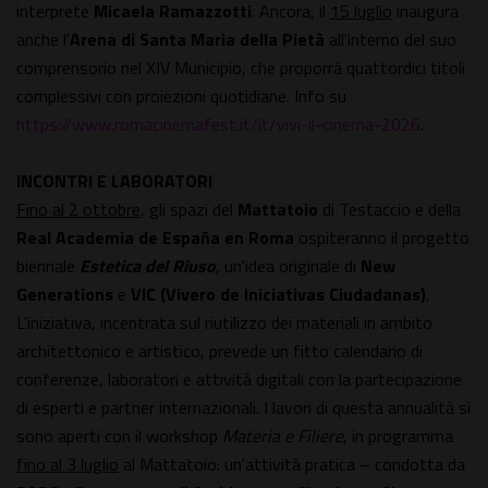
interprete
Micaela Ramazzotti
. Ancora, il
15 luglio
inaugura
anche l'
Arena di Santa Maria della Pietà
all'interno del suo
comprensorio nel XIV Municipio, che proporrà quattordici titoli
complessivi con proiezioni quotidiane. Info su
https://www.romacinemafest.it/it/vivi-il-cinema-2026
.
INCONTRI E LABORATORI
Fino al 2 ottobre
, gli spazi del
Mattatoio
di Testaccio e della
Real Academia de España en Roma
ospiteranno il progetto
biennale
Estetica del Riuso
, un'idea originale di
New
Generations
e
VIC (Vivero de Iniciativas Ciudadanas)
.
L'iniziativa, incentrata sul riutilizzo dei materiali in ambito
architettonico e artistico, prevede un fitto calendario di
conferenze, laboratori e attività digitali con la partecipazione
di esperti e partner internazionali. I lavori di questa annualità si
sono aperti con il workshop
Materia e Filiere
, in programma
fino al 3 luglio
al Mattatoio: un'attività pratica – condotta da