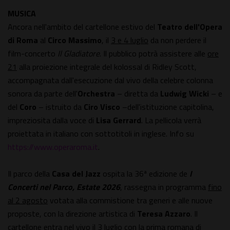
MUSICA
Ancora nell'ambito del cartellone estivo del
Teatro dell'Opera
di Roma
al
Circo Massimo
, il
3 e 4 luglio
da non perdere il
film-concerto
Il Gladiatore
. Il pubblico potrà assistere alle
ore
21
alla proiezione integrale del kolossal di Ridley Scott,
accompagnata dall'esecuzione dal vivo della celebre colonna
sonora da parte dell'
Orchestra
– diretta da
Ludwig Wicki
– e
del
Coro
– istruito da
Ciro Visco
–dell'istituzione capitolina,
impreziosita dalla voce di
Lisa Gerrard
. La pellicola verrà
proiettata in italiano con sottotitoli in inglese. Info su
https://www.operaroma.it
.
Il parco della
Casa del Jazz
ospita la 36ª edizione de
I
Concerti nel Parco, Estate 2026
, rassegna in programma
fino
al 2 agosto
votata alla commistione tra generi e alle nuove
proposte, con la direzione artistica di
Teresa Azzaro
. Il
cartellone entra nel vivo il
3 luglio
con la prima romana di