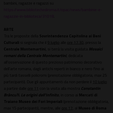
bambini, ragazze e ragazzi su
https://www.bibliotechediroma.it/opac/news/bambinie-e-
ragazzie-in-biblioteca/31018
.
ARTE
Tra le proposte della
Sovrintendenza Capitolina ai Beni
Culturali
si segnala che il
9 luglio
alle
ore 17.30
, presso la
Centrale Montemartini
, si terrà la visita guidata
Mosaici
romani della Centrale Montemartini
, dedicata
all'osservazione di questo prezioso patrimonio decorativo
dell'arte romana, dagli antichi reperti in bianco e nero fino ai
più tardi tasselli policromi (prenotazione obbligatoria, max 25
partecipanti). Due gli appuntamenti da non perdere il
10 luglio
a partire dalle
ore 11
con la visita alla mostra
Constantin
Brâncu?i. Le origini dell'Infinito
, in corso ai
Mercati di
Traiano Museo dei Fori Imperiali
(prenotazione obbligatoria,
max 15 partecipanti), mentre, alle
ore 17
, al
Museo di Roma