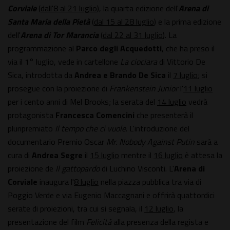
Corviale
(
dall'8 al 21 luglio
), la quarta edizione dell'
Arena di
Santa Maria della Pietà
(
dal 15 al 28 luglio
) e la prima edizione
dell'
Arena di Tor Marancia
(
dal 22 al 31 luglio
). La
programmazione al
Parco degli Acquedotti
, che ha preso il
via il 1° luglio, vede in cartellone
La ciociara
di Vittorio De
Sica, introdotta da
Andrea e Brando De Sica
il
7 luglio
; si
prosegue con la proiezione di
Frankenstein Junior
l'
11 luglio
per i cento anni di Mel Brooks; la serata del
14 luglio
vedrà
protagonista
Francesca Comencini
che presenterà il
pluripremiato
Il tempo che ci vuole
. L'introduzione del
documentario Premio Oscar
Mr. Nobody Against Putin
sarà a
cura di
Andrea Segre
il
15 luglio
mentre il
16 luglio
è attesa la
proiezione de
Il gattopardo
di Luchino Visconti. L'
Arena di
Corviale
inaugura l'
8 luglio
nella piazza pubblica tra via di
Poggio Verde e via Eugenio Maccagnani e offrirà quattordici
serate di proiezioni, tra cui si segnala, il
12 luglio
, la
presentazione del film
Felicità
alla presenza della regista e