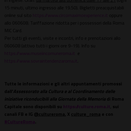
in inglese. Orari:
dal martedì alla domenica dalle 17 alle 21
(ogni
15 minuti, ultimo ingresso alle 19.50). Biglietti preacquistabili
online sul sito
https://www.circomaximoexperience.it
oppure
allo 060608. Tariffazione ridotta per i possessori della Roma
MIC Card.
Per tutti gli eventi, visite e incontri, info e prenotazioni allo
060608 (attivo tutti i giorni ore 9-19). Info su
https://www.museiincomuneroma.it
e
https://www.sovraintendenzaroma.it
.
Tutte le informazioni e gli altri appuntamenti promossi
dall'
Assessorato alla Cultura e al Coordinamento delle
iniziative riconducibili alla Giornata della Memoria
di Roma
Capitale sono disponibili su
https://culture.roma.it
,
sui
canali FB e IG
@cultureroma
, X
culture_roma
e con
#CultureRoma
.