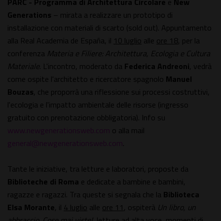
PARC - Programma di Architettura Circolare
e
New
Generations
– mirata a realizzare un prototipo di
installazione con materiali di scarto (sold out). Appuntamento
alla Real Academia de España, il
10 luglio
alle
ore 18
, per la
conferenza
Materia e Filiere: Architettura, Ecologia e Cultura
Materiale
. L'incontro, moderato da
Federica Andreoni
, vedrà
come ospite l'architetto e ricercatore spagnolo
Manuel
Bouzas
, che proporrà una riflessione sui processi costruttivi,
l'ecologia e l'impatto ambientale delle risorse (ingresso
gratuito con prenotazione obbligatoria). Info su
www.newgenerationsweb.com
o alla mail
general@newgenerationsweb.com
.
Tante le iniziative, tra letture e laboratori, proposte da
Biblioteche di Roma
e dedicate a bambine e bambini,
ragazze e ragazzi. Tra queste si segnala che la
Biblioteca
Elsa Morante
, il
4 luglio
alle
ore 11
, ospiterà
Un libro, un
abbraccio. Cose mai viste!,
letture ad alta voce, momenti di