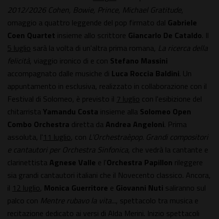
2012/2026 Cohen, Bowie, Prince, Michael Gratitude
,
omaggio a quattro leggende del pop firmato dal
Gabriele
Coen Quartet
insieme allo scrittore
Giancarlo De Cataldo
. Il
5 luglio
sarà la volta di un'altra prima romana,
La ricerca della
felicità
, viaggio ironico di e con
Stefano Massini
accompagnato dalle musiche di
Luca Roccia Baldini
. Un
appuntamento in esclusiva, realizzato in collaborazione con il
Festival di Solomeo, è previsto il
7 luglio
con l'esibizione del
chitarrista
Yamandu Costa
insieme alla
Solomeo Open
Combo Orchestra
diretta da
Andrea Angeloni
. Prima
assoluta, l'
11 luglio
, con
L'Orchestraèpop. Grandi compositori
e cantautori per Orchestra Sinfonica
, che vedrà la cantante e
clarinettista
Agnese Valle
e l'
Orchestra Papillon
rileggere
sia grandi cantautori italiani che il Novecento classico. Ancora,
il
12 luglio
,
Monica Guerritore
e
Giovanni Nuti
saliranno sul
palco con
Mentre rubavo la vita...
, spettacolo tra musica e
recitazione dedicato ai versi di Alda Merini. Inizio spettacoli