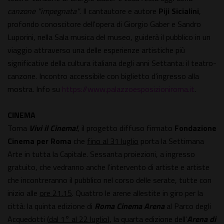
canzone "impegnata"
. Il cantautore e autore
Piji Sicialini
,
profondo conoscitore dell'opera di Giorgio Gaber e Sandro
Luporini, nella Sala musica del museo, guiderà il pubblico in un
viaggio attraverso una delle esperienze artistiche più
significative della cultura italiana degli anni Settanta: il teatro-
canzone. Incontro accessibile con biglietto d'ingresso alla
mostra. Info su
https://www.palazzoesposizioniroma.it
.
CINEMA
Torna
Vivi il Cinema!
, il progetto diffuso firmato
Fondazione
Cinema per Roma
che
fino al 31 luglio
porta la Settimana
Arte in tutta la Capitale. Sessanta proiezioni, a ingresso
gratuito, che vedranno anche l'intervento di artiste e artiste
che incontreranno il pubblico nel corso delle serate, tutte con
inizio alle
ore 21.15
. Quattro le arene allestite in giro per la
città: la quinta edizione di
Roma Cinema Arena
al Parco degli
Acquedotti (
dal 1° al 22 luglio
), la quarta edizione dell'
Arena di