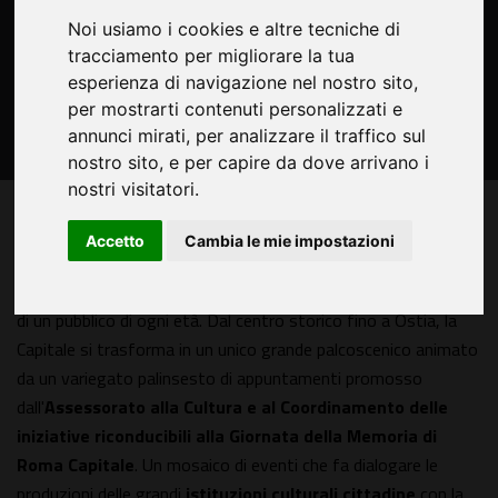
Noi usiamo i cookies e altre tecniche di
tracciamento per migliorare la tua
esperienza di navigazione nel nostro sito,
per mostrarti contenuti personalizzati e
annunci mirati, per analizzare il traffico sul
nostro sito, e per capire da dove arrivano i
nostri visitatori.
L'
Estate Romana entra nel vivo
accendendo i
Accetto
Cambia le mie impostazioni
riflettori in tutta la città con una programmazione
diffusa, aperta e pensata per intercettare i desideri
di un pubblico di ogni età. Dal centro storico fino a Ostia, la
Capitale si trasforma in un unico grande palcoscenico animato
da un variegato palinsesto di appuntamenti promosso
dall'
Assessorato alla Cultura e al Coordinamento delle
iniziative riconducibili alla Giornata della Memoria di
Roma Capitale
. Un mosaico di eventi che fa dialogare le
produzioni delle grandi
istituzioni culturali cittadine
con la