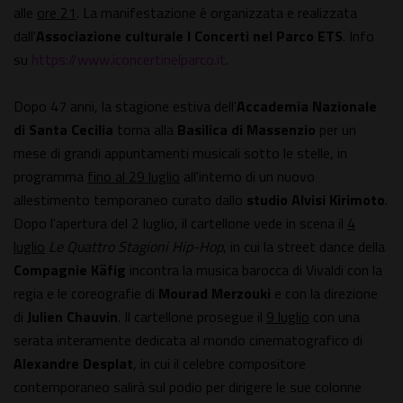
alle
ore 21
. La manifestazione è organizzata e realizzata
dall'
Associazione culturale I
Concerti nel Parco ETS
. Info
su
https://www.iconcertinelparco.it
.
Dopo 47 anni, la stagione estiva dell'
Accademia Nazionale
di Santa Cecilia
torna alla
Basilica di Massenzio
per un
mese di grandi appuntamenti musicali sotto le stelle, in
programma
fino al 29 luglio
all'interno di un nuovo
allestimento temporaneo curato dallo
studio Alvisi Kirimoto
.
Dopo l'apertura del 2 luglio, il cartellone vede in scena il
4
luglio
Le Quattro Stagioni Hip-Hop
, in cui la street dance della
Compagnie Käfig
incontra la musica barocca di Vivaldi con la
regia e le coreografie di
Mourad Merzouki
e con la direzione
di
Julien Chauvin
. Il cartellone prosegue il
9 luglio
con una
serata interamente dedicata al mondo cinematografico di
Alexandre Desplat
, in cui il celebre compositore
contemporaneo salirà sul podio per dirigere le sue colonne