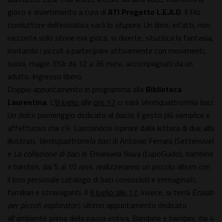
gioco e divertimento a cura di
ATI Progetto L.E.A.D
. Il filo
conduttore dell'iniziativa sarà lo
stupore
. Un libro, infatti, non
racconta solo storie ma gioca, si diverte, stuzzica la fantasia,
invitando i piccoli a partecipare attivamente con movimenti,
suoni, magie. Età: da 12 a 36 mesi, accompagnati da un
adulto. Ingresso libero.
Doppio appuntamento in programma alla
Biblioteca
Laurentina
. L'
8 luglio
alle
ore 17
ci sarà
Ventiquattromila baci.
Un dolce pomeriggio dedicato al
bacio
, il gesto più semplice e
affettuoso che c'è. Lasciandosi ispirare dalla lettura di due albi
illustrati,
Ventiquattromila baci
di Antonio Ferrara (Settenove)
e
La collezione di baci
di Emanuela Nava (LupoGuido), bambine
e bambini, dai 5 ai 10 anni, realizzeranno un piccolo album con
il loro personale catalogo di baci conosciuti e immaginati,
familiari e stravaganti. Il
9 luglio alle 17
, invece, si terrà
Ecolab
per piccoli esploratori,
ultimo appuntamento dedicato
all'ambiente prima della pausa estiva. Bambine e bambini, dai 4