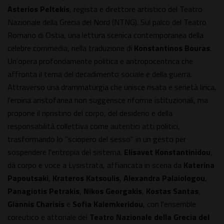
Asterios Peltekis
, regista e direttore artistico del Teatro
Nazionale della Grecia del Nord (NTNG). Sul palco del Teatro
Romano di Ostia, una lettura scenica contemporanea della
celebre commedia, nella traduzione di
Konstantinos Bouras
.
Un'opera profondamente politica e antropocentrica che
affronta il tema del decadimento sociale e della guerra.
Attraverso una drammaturgia che unisce risata e serietà lirica,
l'eroina aristofanea non suggerisce riforme istituzionali, ma
propone il ripristino del corpo, del desiderio e della
responsabilità collettiva come autentici atti politici,
trasformando lo "sciopero del sesso" in un gesto per
sospendere l'entropia del sistema.
Elisavet Konstantinidou
,
dà corpo e voce a Lysistrata, affiancata in scena da
Katerina
Papoutsaki
,
Krateros Katsoulis
,
Alexandra Palaiologou
,
Panagiotis Petrakis
,
Nikos Georgakis
,
Kostas Santas
,
Giannis Charisis
e
Sofia Kalemkeridou
, con l'ensemble
coreutico e attoriale del
Teatro Nazionale della Grecia del