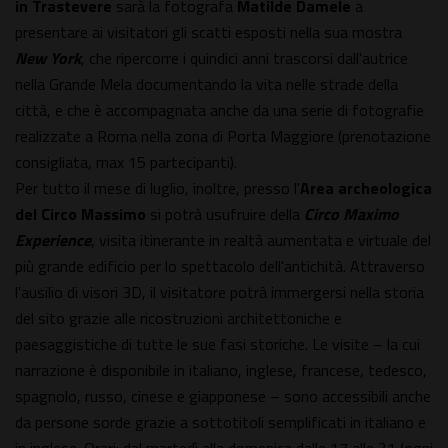
in Trastevere
sarà la fotografa
Matilde Damele
a
presentare ai visitatori gli scatti esposti nella sua mostra
New York
, che ripercorre i quindici anni trascorsi dall'autrice
nella Grande Mela documentando la vita nelle strade della
città, e che è accompagnata anche da una serie di fotografie
realizzate a Roma nella zona di Porta Maggiore (prenotazione
consigliata, max 15 partecipanti).
Per tutto il mese di luglio, inoltre, presso l'
Area archeologica
del Circo Massimo
si potrà usufruire della
Circo Maximo
Experience
, visita itinerante in realtà aumentata e virtuale del
più grande edificio per lo spettacolo dell'antichità. Attraverso
l'ausilio di visori 3D, il visitatore potrà immergersi nella storia
del sito grazie alle ricostruzioni architettoniche e
paesaggistiche di tutte le sue fasi storiche. Le visite – la cui
narrazione è disponibile in italiano, inglese, francese, tedesco,
spagnolo, russo, cinese e giapponese – sono accessibili anche
da persone sorde grazie a sottotitoli semplificati in italiano e