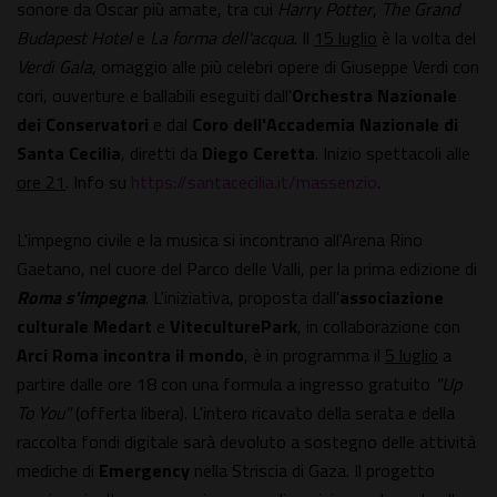
sonore da Oscar più amate, tra cui
Harry Potter
,
The Grand
Budapest Hotel
e
La forma dell'acqua
. Il
15 luglio
è la volta del
Verdi Gala
, omaggio alle più celebri opere di Giuseppe Verdi con
cori, ouverture e ballabili eseguiti dall'
Orchestra Nazionale
dei Conservatori
e dal
Coro dell'Accademia Nazionale di
Santa Cecilia
, diretti da
Diego Ceretta
. Inizio spettacoli alle
ore 21
. Info su
https://santacecilia.it/massenzio
.
L'impegno civile e la musica si incontrano all'Arena Rino
Gaetano, nel cuore del Parco delle Valli, per la prima edizione di
Roma s'impegna
. L'iniziativa, proposta dall'
associazione
culturale Medart
e
ViteculturePark
, in collaborazione con
Arci Roma incontra il mondo
, è in programma il
5 luglio
a
partire dalle ore 18 con una formula a ingresso gratuito
"Up
To You"
(offerta libera). L'intero ricavato della serata e della
raccolta fondi digitale sarà devoluto a sostegno delle attività
mediche di
Emergency
nella Striscia di Gaza. Il progetto