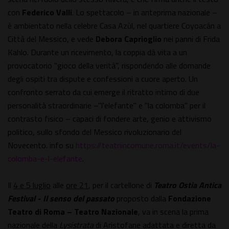
con
Federico Valli
. Lo spettacolo – in anteprima nazionale –
è ambientato nella celebre Casa Azùl, nel quartiere Coyoacán a
Città del Messico, e vede
Debora Caprioglio
nei panni di Frida
Kahlo. Durante un ricevimento, la coppia dà vita a un
provocatorio "gioco della verità", rispondendo alle domande
degli ospiti tra dispute e confessioni a cuore aperto. Un
confronto serrato da cui emerge il ritratto intimo di due
personalità straordinarie –"l'elefante" e "la colomba" per il
contrasto fisico – capaci di fondere arte, genio e attivismo
politico, sullo sfondo del Messico rivoluzionario del
Novecento. info su
https://teatriincomune.roma.it/events/la-
colomba-e-l-elefante
.
Il
4 e 5 luglio
alle
ore 21
, per il cartellone di
Teatro Ostia Antica
Festival - Il senso del passato
proposto dalla
Fondazione
Teatro di Roma – Teatro Nazionale
, va in scena la prima
nazionale della
Lysistrata
di Aristofane adattata e diretta da