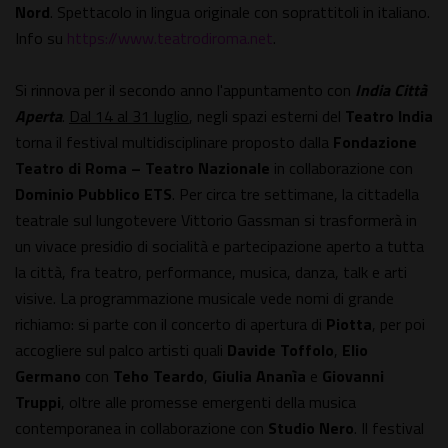
Nord
. Spettacolo in lingua originale con soprattitoli in italiano.
Info su
https://www.teatrodiroma.net
.
Si rinnova per il secondo anno l'appuntamento con
India Città
Aperta
.
Dal 14 al 31 luglio
, negli spazi esterni del
Teatro India
torna il festival multidisciplinare proposto dalla
Fondazione
Teatro di Roma – Teatro Nazionale
in collaborazione con
Dominio Pubblico ETS
. Per circa tre settimane, la cittadella
teatrale sul lungotevere Vittorio Gassman si trasformerà in
un vivace presidio di socialità e partecipazione aperto a tutta
la città, fra teatro, performance, musica, danza, talk e arti
visive. La programmazione musicale vede nomi di grande
richiamo: si parte con il concerto di apertura di
Piotta
, per poi
accogliere sul palco artisti quali
Davide Toffolo
,
Elio
Germano
con
Teho Teardo
,
Giulia Ananìa
e
Giovanni
Truppi
, oltre alle promesse emergenti della musica
contemporanea in collaborazione con
Studio Nero
. Il festival