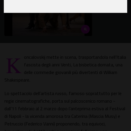
K
oncalovskij mette in scena, trasportandola nell’Italia
fascista degli anni Venti, La bisbetica domata, una
delle commedie giovanili più divertenti di William
Shakespeare.
Lo spettacolo dell’artista russo, famoso soprattutto per le
regie cinematografiche, porta sul palcoscenico romano -
dall’11 febbraio al 2 marzo dopo l’anteprima estiva al Festival
di Napoli - la vicenda amorosa tra Caterina (Mascia Musy) e
Petruccio (Federico Vanni) proponendo, tra equivoci,