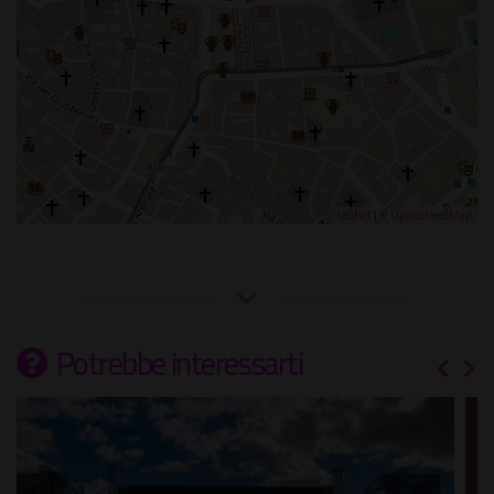
Leaflet
| ©
OpenStreetMap
Potrebbe interessarti