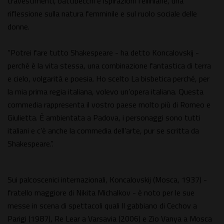
travestimenti, battibecchi e ispirazioni felliniane, una
riflessione sulla natura femminile e sul ruolo sociale delle
donne.
“Potrei fare tutto Shakespeare - ha detto Koncalovskij -
perché è la vita stessa, una combinazione fantastica di terra
e cielo, volgarità e poesia. Ho scelto La bisbetica perché, per
la mia prima regia italiana, volevo un’opera italiana. Questa
commedia rappresenta il vostro paese molto più di Romeo e
Giulietta. È ambientata a Padova, i personaggi sono tutti
italiani e c’è anche la commedia dell’arte, pur se scritta da
Shakespeare.”.
Sui palcoscenici internazionali, Koncalovskij (Mosca, 1937) -
fratello maggiore di Nikita Michalkov - è noto per le sue
messe in scena di spettacoli quali Il gabbiano di Cechov a
Parigi (1987), Re Lear a Varsavia (2006) e Zio Vanya a Mosca