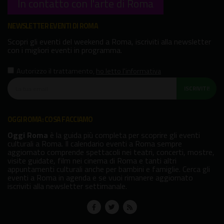
In contatto con l'arte di Roma
NEWSLETTER EVENTI DI ROMA
Scopri gli eventi del weekend a Roma, iscriviti alla newsletter
con i migliori eventi in programma.
Autorizzo il trattamento
,
ho letto l'informativa
ISCRIVITI!
OGGI ROMA: COSA FACCIAMO
Oggi Roma
è la guida più completa per scoprire gli eventi
culturali a Roma. Il calendario eventi a Roma sempre
aggiornato comprende spettacoli nei teatri, concerti, mostre,
visite guidate, film nei cinema di Roma e tanti altri
appuntamenti culturali anche per bambini e famiglie. Cerca gli
eventi a Roma in agenda e se vuoi rimanere aggiornato
iscriviti alla newsletter settimanale.