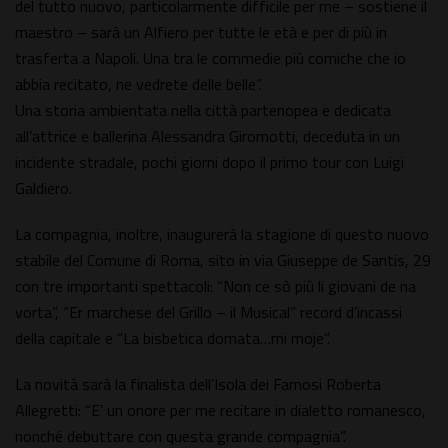
del tutto nuovo, particolarmente difficile per me – sostiene il
maestro – sarà un Alfiero per tutte le età e per di più in
trasferta a Napoli. Una tra le commedie più comiche che io
abbia recitato, ne vedrete delle belle”.
Una storia ambientata nella città partenopea e dedicata
all’attrice e ballerina Alessandra Giromotti, deceduta in un
incidente stradale, pochi giorni dopo il primo tour con Luigi
Galdiero.
La compagnia, inoltre, inaugurerà la stagione di questo nuovo
stabile del Comune di Roma, sito in via Giuseppe de Santis, 29
con tre importanti spettacoli: “Non ce sò più li giovani de na
vorta”, “Er marchese del Grillo – il Musical” record d’incassi
della capitale e “La bisbetica domata…mi moje”.
La novità sarà la finalista dell’Isola dei Famosi Roberta
Allegretti: “E’ un onore per me recitare in dialetto romanesco,
nonché debuttare con questa grande compagnia”.