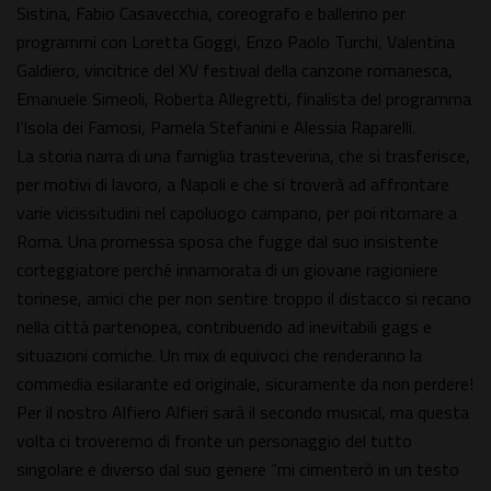
Sistina, Fabio Casavecchia, coreografo e ballerino per
programmi con Loretta Goggi, Enzo Paolo Turchi, Valentina
Galdiero, vincitrice del XV festival della canzone romanesca,
Emanuele Simeoli, Roberta Allegretti, finalista del programma
l’Isola dei Famosi, Pamela Stefanini e Alessia Raparelli.
La storia narra di una famiglia trasteverina, che si trasferisce,
per motivi di lavoro, a Napoli e che si troverà ad affrontare
varie vicissitudini nel capoluogo campano, per poi ritornare a
Roma. Una promessa sposa che fugge dal suo insistente
corteggiatore perché innamorata di un giovane ragioniere
torinese, amici che per non sentire troppo il distacco si recano
nella città partenopea, contribuendo ad inevitabili gags e
situazioni comiche. Un mix di equivoci che renderanno la
commedia esilarante ed originale, sicuramente da non perdere!
Per il nostro Alfiero Alfieri sarà il secondo musical, ma questa
volta ci troveremo di fronte un personaggio del tutto
singolare e diverso dal suo genere “mi cimenterò in un testo