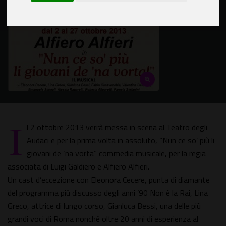
I
l 2 ottobre 2013 verrà messa in scena al Teatro degli
Audaci e per la prima volta in assoluto, “Nun ce so’ più li
giovani de ‘na vorta” commedia musicale, per la regia
associata di Luigi Galdiero e Alfiero Alfieri.
Un cast d’eccezione con Eleonora Cecere, punta di diamante
del programma più discusso degli anni ’90 Non è la Rai, Lina
Greco, attrice di lungo corso, Gianluca Bessi, una delle più
grandi voci di Roma nonché oltre 20 anni di esperienza al