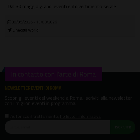
15/07/2026 - 22/12/2026
Teatro della C.C. Roma Rebibbia
In contatto con l'arte di Roma
NEWSLETTER EVENTI DI ROMA
Scopri gli eventi del weekend a Roma, iscriviti alla newsletter
con i migliori eventi in programma.
Autorizzo il trattamento
,
ho letto l'informativa
ISCRIVITI!