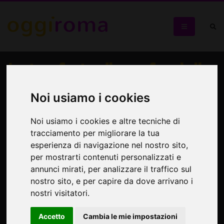
La trasferta di una famiglia
romana nella Napoli anni
Noi usiamo i cookies
'40
Noi usiamo i cookies e altre tecniche di
Sul palco degli Audaci li giovani de ‘na vota
tracciamento per migliorare la tua
esperienza di navigazione nel nostro sito,
per mostrarti contenuti personalizzati e
annunci mirati, per analizzare il traffico sul
nostro sito, e per capire da dove arrivano i
nostri visitatori.
Accetto
Cambia le mie impostazioni