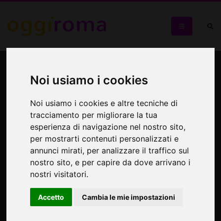
La Voce e il Cuore di Roma
Noi usiamo i cookies
Al BiblioBar, in un giardino nel cuore di Roma
Noi usiamo i cookies e altre tecniche di
tracciamento per migliorare la tua
esperienza di navigazione nel nostro sito,
per mostrarti contenuti personalizzati e
annunci mirati, per analizzare il traffico sul
nostro sito, e per capire da dove arrivano i
nostri visitatori.
Accetto
Cambia le mie impostazioni