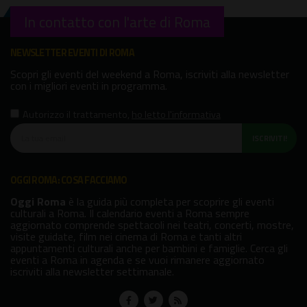
In contatto con l'arte di Roma
NEWSLETTER EVENTI DI ROMA
Scopri gli eventi del weekend a Roma, iscriviti alla newsletter
con i migliori eventi in programma.
Autorizzo il trattamento
,
ho letto l'informativa
ISCRIVITI!
OGGI ROMA: COSA FACCIAMO
Oggi Roma
è la guida più completa per scoprire gli eventi
culturali a Roma. Il calendario eventi a Roma sempre
aggiornato comprende spettacoli nei teatri, concerti, mostre,
visite guidate, film nei cinema di Roma e tanti altri
appuntamenti culturali anche per bambini e famiglie. Cerca gli
eventi a Roma in agenda e se vuoi rimanere aggiornato
iscriviti alla newsletter settimanale.