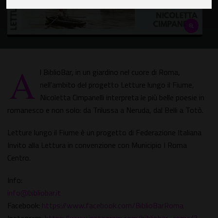
A
l BiblioBar, in un giardino nel cuore di Roma,
nell'ambito del progetto Letture lungo il Fiume,
Nicoletta Cimpanelli interpreta le più belle poesie in
romanesco e non solo: da Trilussa a Neruda, dal Belli a Totò.
Letture lungo il Fiume è un progetto di Federazione Italiana
Invito alla Lettura in convenzione con Municipio I Roma
Centro.
Info:
info@bibliobar.it
Facebook:
https://www.facebook.com/BiblioBarRoma