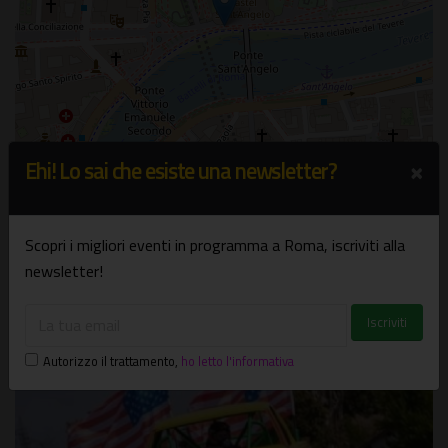
×
Ehi! Lo sai che esiste una newsletter?
Leaflet
| ©
OpenStreetMap
Scopri i migliori eventi in programma a Roma, iscriviti alla
newsletter!
Potrebbe interessarti
Autorizzo il trattamento
,
ho letto l'informativa