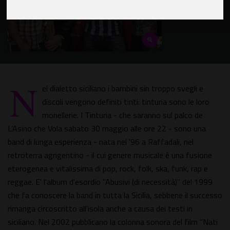
N
el dialetto siciliano i bambini sin troppo svegli e
discoli vengono definiti tinti: tinturia sono le loro
monellerie. I Tinturia - che saranno sul palco de
L’Asino che Vola sabato 30 maggio alle ore 22 - sono una
band di lunga esperienza - nata nel '96 a Raffadali, nel
retroterra agrigentino - il cui genere musicale è una fusione
eterogenea e vitalissima di pop, rock, folk, ska, funk, rap e
reggae. E' l'album d'esordio "Abusivi (di necessità)" del 1999
che fa conoscere la band in tutta la Sicilia, sebbene il successo
rimanga circoscritto all'isola anche a causa dei testi in
siciliano. Nel 2002 pubblicano la colonna sonora del film "Nati