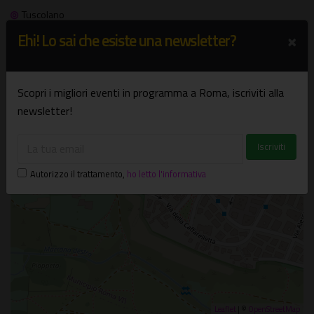
Tuscolano
×
Ehi! Lo sai che esiste una newsletter?
+
−
Scopri i migliori eventi in programma a Roma, iscriviti alla
×
newsletter!
L'Asino Che Vola
Via Antonio Coppi, 12 - Roma (RM)
Autorizzo il trattamento
,
ho letto l'informativa
Leaflet
| ©
OpenStreetMap