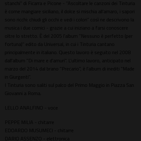
stanchi" di Ficarra e Picone - “Ascoltare le canzoni dei Tinturia
è come mangiare siciliano, il dolce si mischia all’amaro, i sapori
sono ricchi: chiudi gli occhi e vedi i colori” così ne descrivono la
musica i due comici - grazie a cui iniziano a farsi conoscere
oltre lo stretto. È del 2005 l'album "Nessuno è perfetto (per
fortuna)" edito da Universal, in cui i Tinturia cantano
principalmente in italiano. Questo lavoro è seguito nel 2008
dall'album "Di mare e d'amuri". L'ultimo lavoro, anticipato nel
marzo del 2014 dal brano "Precario", è l'album di inediti "Made
in Giurgenti".
I Tinturia sono saliti sul palco del Primo Maggio in Piazza San
Giovanni a Roma.
LELLO ANALFINO - voce
PEPPE MILIA - chitarre
EDOARDO MUSUMECI - chitarre
DARIO ASSENZO - elettronica