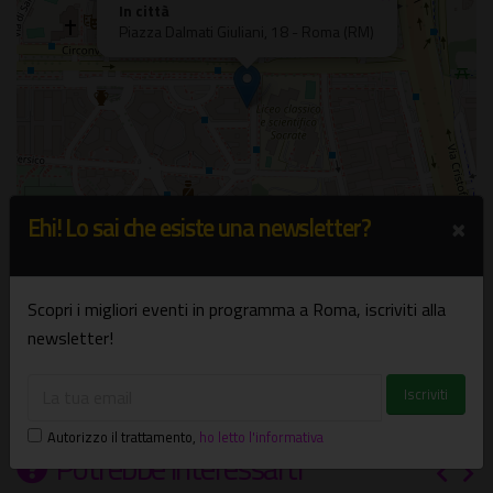
In città
Piazza Dalmati Giuliani, 18 - Roma (RM)
×
Ehi! Lo sai che esiste una newsletter?
Scopri i migliori eventi in programma a Roma, iscriviti alla
Leaflet
| ©
OpenStreetMap
newsletter!
Autorizzo il trattamento
,
ho letto l'informativa
Potrebbe interessarti