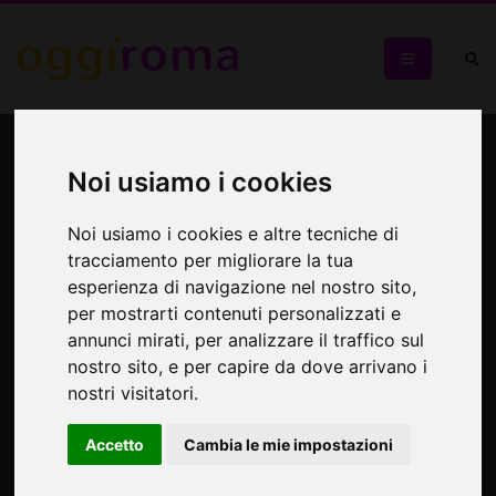
Magicaburla&Friends
Noi usiamo i cookies
Spettacolo solidale a sostegno del sorriso in ospedale
Noi usiamo i cookies e altre tecniche di
tracciamento per migliorare la tua
esperienza di navigazione nel nostro sito,
per mostrarti contenuti personalizzati e
annunci mirati, per analizzare il traffico sul
nostro sito, e per capire da dove arrivano i
nostri visitatori.
Accetto
Cambia le mie impostazioni