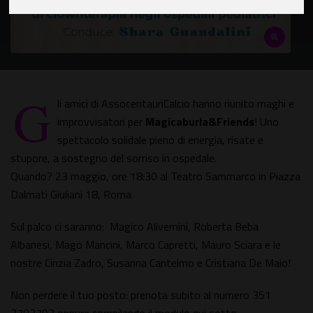
G
li amici di AssocentauriCalcio hanno riunito maghi e
improvvisatori per
Magicaburla&Friends
! Uno
spettacolo solidale pieno di energia, risate e
stupore, a sostegno del sorriso in ospedale.
Quando? 23 maggio, ore 18:30 al Teatro Sammarco in Piazza
Dalmati Giuliani 18, Roma
Sul palco ci saranno: Magico Alivernini, Roberta Beba
Albanesi, Mago Mancini, Marco Capretti, Mauro Sciara e le
nostre Cinzia Zadro, Susanna Cantelmo e Cristiana De Maio!
Non perdere il tuo posto: prenota subito al numero 351