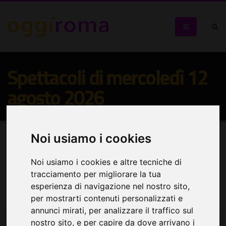
Spettacoli di mercoledì 12
agosto 2026
Noi usiamo i cookies
Seleziona:
Spettacoli
Noi usiamo i cookies e altre tecniche di
tracciamento per migliorare la tua
Cerca eventi
esperienza di navigazione nel nostro sito,
per mostrarti contenuti personalizzati e
annunci mirati, per analizzare il traffico sul
nostro sito, e per capire da dove arrivano i