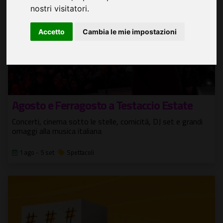
nostri visitatori.
Accetto
Cambia le mie impostazioni
Agosto e Ferragosto a Testaccio Estate
Concerti, cinema sotto le stelle, comicità, DJ set e grandi
omaggi alla musica italiana
1 ago - 5 set
Spettacoli