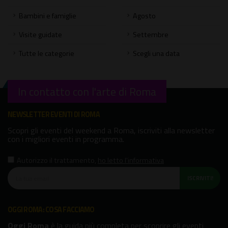
Bambini e famiglie
Agosto
Visite guidate
Settembre
Tutte le categorie
Scegli una data
In contatto con l'arte di Roma
NEWSLETTER EVENTI DI ROMA
Scopri gli eventi del weekend a Roma, iscriviti alla newsletter
con i migliori eventi in programma.
Autorizzo il trattamento
,
ho letto l'informativa
ISCRIVITI!
OGGI ROMA: COSA FACCIAMO
Oggi Roma
è la guida più completa per scoprire gli eventi