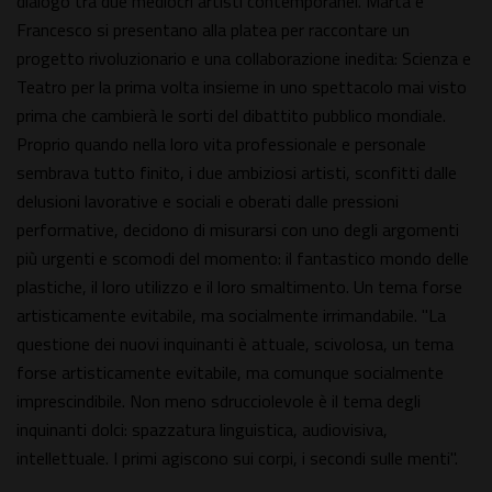
dialogo tra due mediocri artisti contemporanei. Marta e
Francesco si presentano alla platea per raccontare un
progetto rivoluzionario e una collaborazione inedita: Scienza e
Teatro per la prima volta insieme in uno spettacolo mai visto
prima che cambierà le sorti del dibattito pubblico mondiale.
Proprio quando nella loro vita professionale e personale
sembrava tutto finito, i due ambiziosi artisti, sconfitti dalle
delusioni lavorative e sociali e oberati dalle pressioni
performative, decidono di misurarsi con uno degli argomenti
più urgenti e scomodi del momento: il fantastico mondo delle
plastiche, il loro utilizzo e il loro smaltimento. Un tema forse
artisticamente evitabile, ma socialmente irrimandabile. "La
questione dei nuovi inquinanti è attuale, scivolosa, un tema
forse artisticamente evitabile, ma comunque socialmente
imprescindibile. Non meno sdrucciolevole è il tema degli
inquinanti dolci: spazzatura linguistica, audiovisiva,
intellettuale. I primi agiscono sui corpi, i secondi sulle menti".