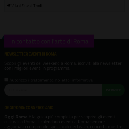
Villa d'Este di Tivoli
In contatto con l'arte di Roma
NEWSLETTER EVENTI DI ROMA
Scopri gli eventi del weekend a Roma, iscriviti alla newsletter
con i migliori eventi in programma.
Autorizzo il trattamento
,
ho letto l'informativa
ISCRIVITI!
OGGI ROMA: COSA FACCIAMO
Oggi Roma
è la guida più completa per scoprire gli eventi
culturali a Roma. Il calendario eventi a Roma sempre
aggiornato comprende spettacoli nei teatri, concerti, mostre,