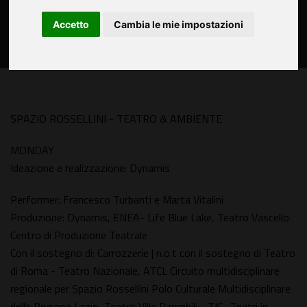
Accetto
Cambia le mie impostazioni
SPAZIO ROSSELLINI - TEATRO & AMBIENTE
MONDAY
Ideazione e realizzazione: Dynamis
Performer: Francesco Turbanti e Marta Vitalini
Produzione: Dynamis, ENEA- Life Blue Lake, Teatro Vascello
Centro di Produzione Teatrale
Con il sostegno di: Carrozzerie | n.o.t con il sostegno di Teatro
di Roma - Teatro Nazionale, ATCL Circuito multidisciplinare
regionale per Spazio Rossellini Polo Culturale Multidisciplinare
della Regione Lazio, Teatro Villa Pamphilj - TIC- Teatri in