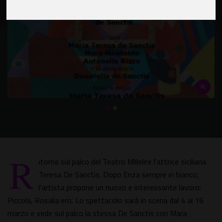
R
itorna sul palco del Teatro Millelire l'attrice siciliana
Teresa De Sanctis. Dopo Enza sempre in bianco,
l'artista propone un nuovo e interessante lavoro:
Piccola, Rosalia ero. Lo spettacolo sarà in scena dal 4 al 16
marzo e vede sul palco la stessa De Sanctis con Mara