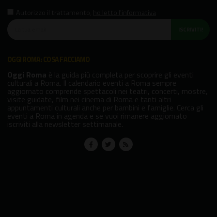
Autorizzo il trattamento
,
ho letto l'informativa
ISCRIVITI!
OGGI ROMA: COSA FACCIAMO
Oggi Roma
è la guida più completa per scoprire gli eventi
culturali a Roma. Il calendario eventi a Roma sempre
aggiornato comprende spettacoli nei teatri, concerti, mostre,
visite guidate, film nei cinema di Roma e tanti altri
appuntamenti culturali anche per bambini e famiglie. Cerca gli
eventi a Roma in agenda e se vuoi rimanere aggiornato
iscriviti alla newsletter settimanale.