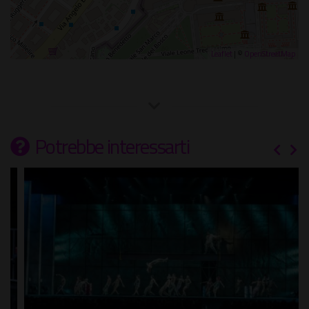
Leaflet
| ©
OpenStreetMap
Potrebbe interessarti