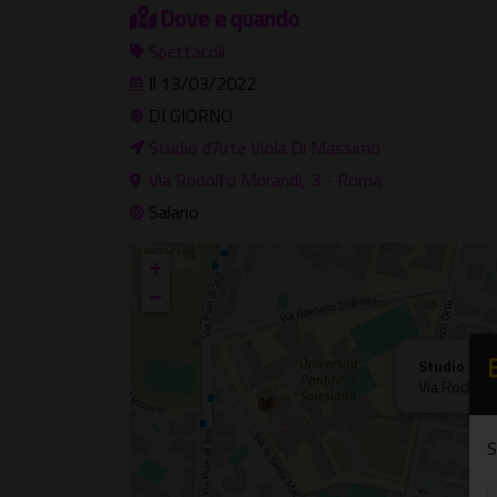
Dove e quando
Spettacoli
Il 13/03/2022
DI GIORNO
Studio d'Arte Viola Di Massimo
Via Rodolfo Morandi, 3 - Roma
Salario
+
−
Studio d'A
Via Rodolfo
S