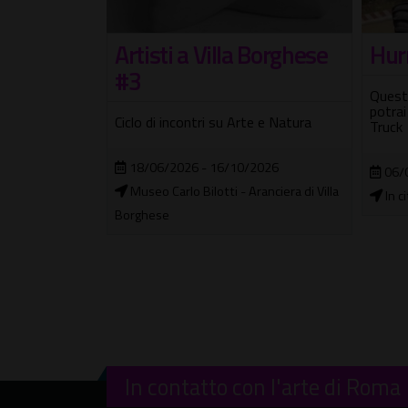
scienza
Hur
Artisti a Villa Borghese
#3
Quest
potrai
planetario, due
Ciclo di incontri su Arte e Natura
Truck
 10 e il 16
18/06/2026 - 16/10/2026
06/
Museo Carlo Bilotti - Aranciera di Villa
In c
2026
Borghese
In contatto con l'arte di Roma