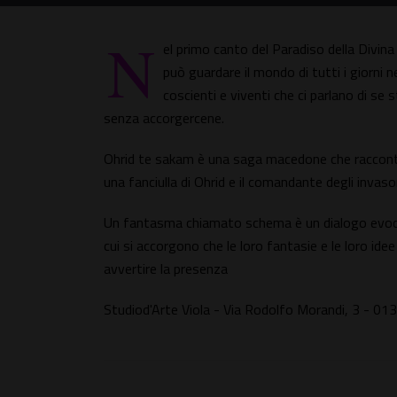
N
el primo canto del Paradiso della Divi
può guardare il mondo di tutti i giorni n
coscienti e viventi che ci parlano di se
senza accorgercene.
Ohrid te sakam è una saga macedone che racconta
una fanciulla di Ohrid e il comandante degli invasor
Un fantasma chiamato schema è un dialogo evocati
cui si accorgono che le loro fantasie e le loro ide
avvertire la presenza
Studiod'Arte Viola - Via Rodolfo Morandi, 3 -