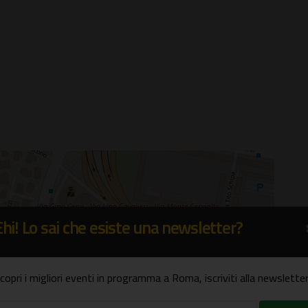
×
Ehi! Lo sai che esiste una newsletter?
rte Viola Di Massimo
 Morandi, 3 - Roma
copri i migliori eventi in programma a Roma, iscriviti alla newsletter