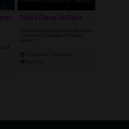
Notre Dame de Paris
Agosto e 
mmer
Testaccio
L'opera popolare senza tempo che ha
conquistato il pubblico di tutto il
Concerti, cinem
mondo
comicità, DJ s
micità
musica italian
12/08/2026 - 14/08/2026
Fuori città
01/08/2026 
Città dell'Al