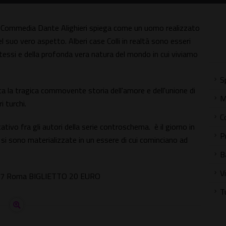
na Commedia Dante Alighieri spiega come un uomo realizzato
el suo vero aspetto. Alberi case Colli in realtà sono esseri
 stessi e della profonda vera natura del mondo in cui viviamo
S
 la tragica commovente storia dell'amore e dell'unione di
M
i turchi.
C
vo fra gli autori della serie controschema. è il giorno in
P
e si sono materializzate in un essere di cui cominciano ad
B
V
 0137 Roma BIGLIETTO 20 EURO
T