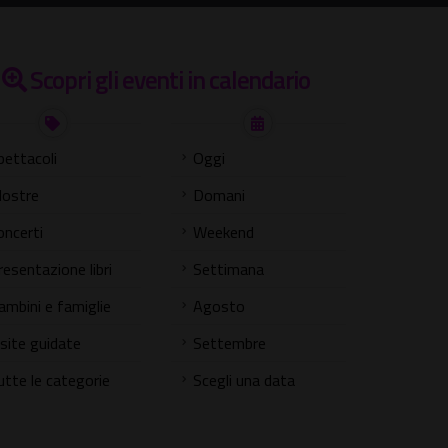
Scopri gli eventi in calendario
pettacoli
Oggi
ostre
Domani
oncerti
Weekend
resentazione libri
Settimana
ambini e famiglie
Agosto
isite guidate
Settembre
utte le categorie
Scegli una data