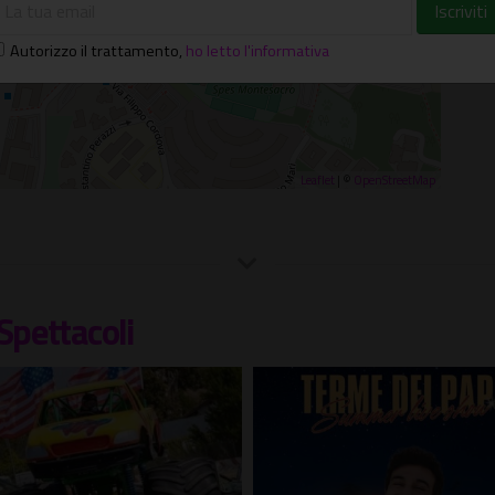
Autorizzo il trattamento
,
ho letto l'informativa
Leaflet
| ©
OpenStreetMap
Spettacoli