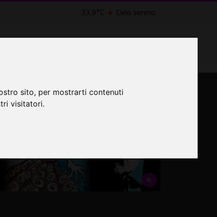
33,9°C
Cielo sereno
LTRI EVENTI ˅
CINEMA ˅
ostro sito, per mostrarti contenuti
ri visitatori.