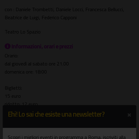
con : Daniele Trombetti, Daniele Locci, Francesca Bellucci,
Beatrice de Luigi, Federico Capponi
Teatro Lo Spazio
Informazioni, orari e prezzi
Orario:
dal giovedì al sabato ore 21.00
domenica ore: 18:00
Biglietti:
15 euro
ridotto: 12 euro
×
(bar aperto per aperitivo dalle 19.00)
Ehi! Lo sai che esiste una newsletter?
Informazioni e prenotazioni
tel. 339 775 9351 / 06 77204149
Scopri i migliori eventi in programma a Roma, iscriviti alla