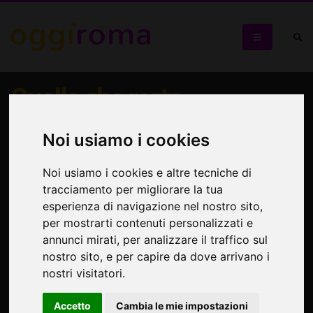
Quello che resta
Un vero e proprio viaggio. Fisico e metafisico. Un viaggio
Noi usiamo i cookies
tra passato e presente, con uno sguardo verso il futuro
Noi usiamo i cookies e altre tecniche di
tracciamento per migliorare la tua
esperienza di navigazione nel nostro sito,
per mostrarti contenuti personalizzati e
annunci mirati, per analizzare il traffico sul
nostro sito, e per capire da dove arrivano i
nostri visitatori.
Accetto
Cambia le mie impostazioni