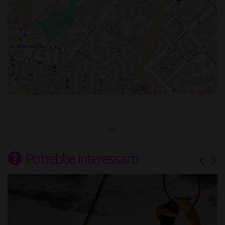
Leaflet
| ©
OpenStreetMap
Potrebbe interessarti