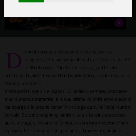
D
opo il successo riscosso durante la scorsa
stagione, torna in scena al Teatro Lo Spazio, dal 20
al 30 ottobre , "Quello che resta", spettacolo
scritto da Daniele Trombetti e Daniele Locci, con la regia dello
stesso Trombetti.
Protagonisti sono tre ragazzi. Gli amici di sempre. Antonello
muore prematuramente, e le sue ultime volontà sono quelle di
far spargere le proprie ceneri in un luogo da cui si veda l'aurora
boreale. Saranno proprio gli amici di una vita a intraprendere
questo viaggio, Silvano ed Enrico, ma tra loro il rapporto non
è proprio tutto rose e fiori, perché tra tradimenti, bugie e