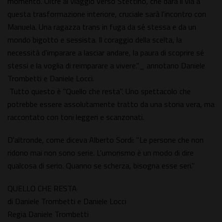
momento. Oltre al viaggio verso Stettino, che darà il via a
questa trasformazione interiore, cruciale sarà l'incontro con
Manuela. Una ragazza trans in fuga da sé stessa e da un
mondo bigotto e sessista. Il coraggio della scelta, la
necessità d'imparare a lasciar andare, la paura di scoprire sé
stessi e la voglia di reimparare a vivere."_ annotano Daniele
Trombetti e Daniele Locci.
Tutto questo è "Quello che resta". Uno spettacolo che
potrebbe essere assolutamente tratto da una storia vera, ma
raccontato con toni leggeri e scanzonati.
D'altronde, come diceva Alberto Sordi: "Le persone che non
ridono mai non sono serie. L'umorismo è un modo di dire
qualcosa di serio. Quanno se scherza, bisogna esse seri."
QUELLO CHE RESTA
di Daniele Trombetti e Daniele Locci
Regia Daniele Trombetti