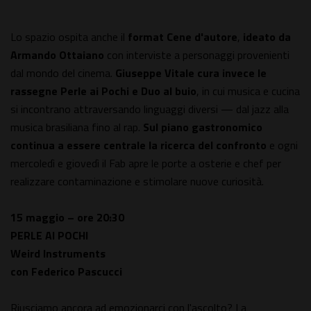
Lo spazio ospita anche il
format Cene d'autore
,
ideato da
Armando Ottaiano
con interviste a personaggi provenienti
dal mondo del cinema.
Giuseppe Vitale cura invece le
rassegne Perle ai Pochi e Duo al buio
, in cui musica e cucina
si incontrano attraversando linguaggi diversi — dal jazz alla
musica brasiliana fino al rap.
Sul piano gastronomico
continua a essere centrale la ricerca del confronto
e ogni
mercoledì e giovedì il Fab apre le porte a osterie e chef per
realizzare contaminazione e stimolare nuove curiosità.
15 maggio – ore 20:30
PERLE AI POCHI
Weird Instruments
con Federico Pascucci
Riusciamo ancora ad emozionarci con l'ascolto? La