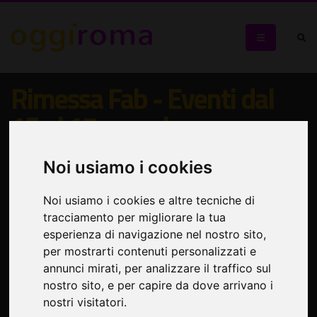
Rimessa Fab - Eventi dal
15 al 17 maggio
Perle ai pochi feat. Federico Pascucci - Gegé Munari -
Noi usiamo i cookies
Amore in senso porno con Silvio Bandinelli, Matteo Swaitz,
Giovanna Maina, Alice Scornajenghi, Sofia Torre
Noi usiamo i cookies e altre tecniche di
tracciamento per migliorare la tua
esperienza di navigazione nel nostro sito,
per mostrarti contenuti personalizzati e
annunci mirati, per analizzare il traffico sul
nostro sito, e per capire da dove arrivano i
nostri visitatori.