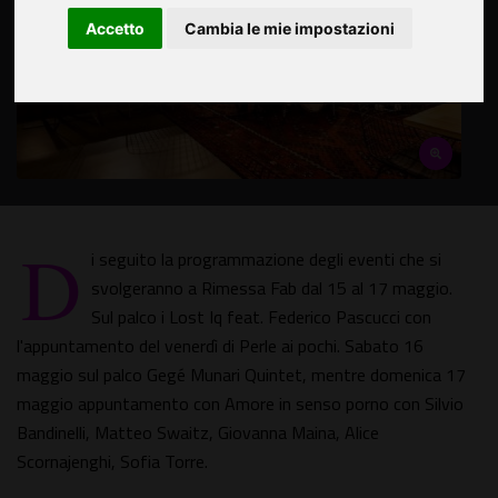
Accetto
Cambia le mie impostazioni
D
i seguito la programmazione degli eventi che si
svolgeranno a Rimessa Fab dal 15 al 17 maggio.
Sul palco i Lost Iq feat. Federico Pascucci con
l'appuntamento del venerdì di Perle ai pochi. Sabato 16
maggio sul palco Gegé Munari Quintet, mentre domenica 17
maggio appuntamento con Amore in senso porno con Silvio
Bandinelli, Matteo Swaitz, Giovanna Maina, Alice
Scornajenghi, Sofia Torre.