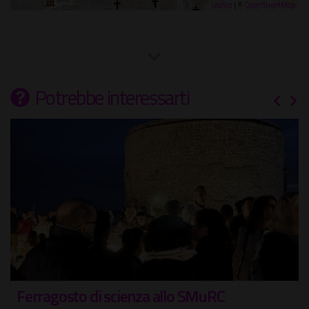
Leaflet
| ©
OpenStreetMap
Potrebbe interessarti
Ferragosto di scienza allo SMuRC