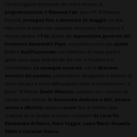
Con la stagione primaverile che entra nel vivo, la
programmazione
di
Rimessa Fab
, spin-off di Rimessa
Roscioli
, prosegue fino a domenica 24 maggio
con due
mesi ricchi di eventi che spaziano tra musica, letteratura e
ricerca culinaria. Il
Fab
, grazie alla
supervisione generale del
fondatore Alessandro Pepe
, si presenta come uno
spazio
ibrido e
multifunzionale
con l'obiettivo di creare ponti e
aprire nuovi spazi dedicati alle arti che si fondono e si
contaminano.
La rassegna musicale
, con la
direzione
artistica del pianista,
compositore, divulgatore e docente di
storia del jazz e storia della popular music al Conservatorio "A.
Boito" di Parma,
Danilo Blaiotta,
continua con i concerti del
sabato sera, mentre
le domeniche dedicate a libri, letture,
teatro e dibattiti
saranno c
urate
fino al termine della
stagione da un gruppo di lavoro composto
da Lucia Re,
Alessandra di Pietro, Piera Soggia, Laura Marzi, Rossella
Sibilio e Christian Raimo.