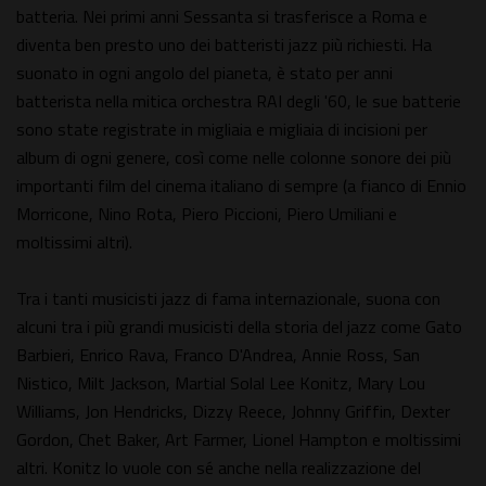
batteria. Nei primi anni Sessanta si trasferisce a Roma e
diventa ben presto uno dei batteristi jazz più richiesti. Ha
suonato in ogni angolo del pianeta, è stato per anni
batterista nella mitica orchestra RAI degli '60, le sue batterie
sono state registrate in migliaia e migliaia di incisioni per
album di ogni genere, così come nelle colonne sonore dei più
importanti film del cinema italiano di sempre (a fianco di Ennio
Morricone, Nino Rota, Piero Piccioni, Piero Umiliani e
moltissimi altri).
Tra i tanti musicisti jazz di fama internazionale, suona con
alcuni tra i più grandi musicisti della storia del jazz come Gato
Barbieri, Enrico Rava, Franco D'Andrea, Annie Ross, San
Nistico, Milt Jackson, Martial Solal Lee Konitz, Mary Lou
Williams, Jon Hendricks, Dizzy Reece, Johnny Griffin, Dexter
Gordon, Chet Baker, Art Farmer, Lionel Hampton e moltissimi
altri. Konitz lo vuole con sé anche nella realizzazione del