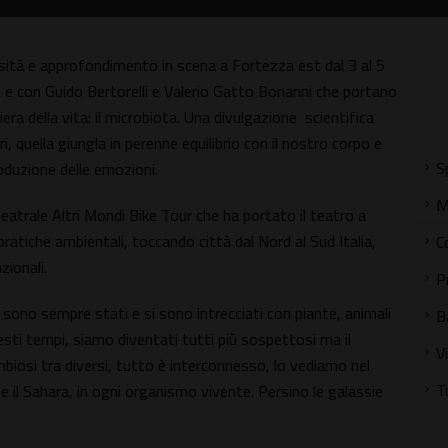
iosità e approfondimento in scena a Fortezza est dal 3 al 5
 e con Guido Bertorelli e Valerio Gatto Bonanni che portano
iera della vita: il microbiota. Una divulgazione scientifica
, quella giungla in perenne equilibrio con il nostro corpo e
S
produzione delle emozioni.
M
teatrale Altri Mondi Bike Tour che ha portato il teatro a
atiche ambientali, toccando città dal Nord al Sud Italia,
C
zionali.
P
ci sono sempre stati e si sono intrecciati con piante, animali
B
ti tempi, siamo diventati tutti più sospettosi ma il
V
imbiosi tra diversi, tutto è interconnesso, lo vediamo nel
T
 e il Sahara, in ogni organismo vivente. Persino le galassie