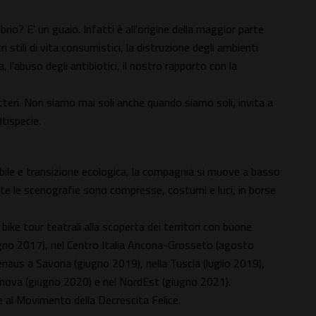
rio? E' un guaio. Infatti è all'origine della maggior parte
 stili di vita consumistici, la distruzione degli ambienti
, l'abuso degli antibiotici, il nostro rapporto con la
atteri. Non siamo mai soli anche quando siamo soli, invita a
tispecie.
ibile e transizione ecologica, la compagnia si muove a basso
te le scenografie sono compresse, costumi e luci, in borse
ke tour teatrali alla scoperta dei territori con buone
ugno 2017), nel Centro Italia Ancona-Grosseto (agosto
aus a Savona (giugno 2019), nella Tuscia (luglio 2019),
itanova (giugno 2020) e nel NordEst (giugno 2021).
me al Movimento della Decrescita Felice.