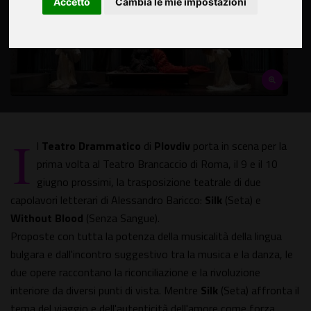
Accetto
Cambia le mie impostazioni
I
l
Teatro Drammatico
di
Plovdiv
porta in scena per la
prima volta al Teatro Brancaccio di Roma, il 9 e il 10
giugno prossimi, la trasposizione teatrale di due
capolavori letterari di Alessandro Baricco:
Silk
(Seta) e
Without
Blood
(Senza Sangue).
Proposte con tutta la potenza della musicalità della lingua
bulgara e dall'incontro suggestivo tra la musica e la danza, le
due opere raccontano la riconciliazione e la rivoluzione
interiore da diversi punti di vista. Mentre
Silk
(Seta) affronta il
tema del viaggio e dell'autenticità dell'amore come forza