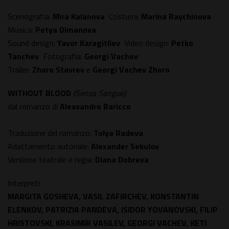
Scenografia:
Mira Kalanova
Costumi:
Marina Raychinova
Musica:
Petya Dimanova
Sound design:
Yavor Karagitliev
Video design:
Petko
Tanchev
Fotografia:
Georgi Vachev
Trailer:
Zhoro Stavrev
e
Georgi Vachev Zhoro
WITHOUT BLOOD
(Senza Sangue)
dal romanzo di
Alessandro Baricco
Traduzione del romanzo:
Tolya Radeva
Adattamento autoriale:
Alexander Sekulov
Versione teatrale e regia:
Diana Dobreva
Interpreti
MARGITA GOSHEVA, VASIL ZAFIRCHEV, KONSTANTIN
ELENKOV, PATRIZIA PANDEVA, ISIDOR YOVANOVSKI, FILIP
HRISTOVSKI, KRASIMIR VASILEV, GEORGI VACHEV, KETI