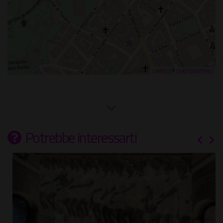
Leaflet
| ©
OpenStreetMap
Potrebbe interessarti